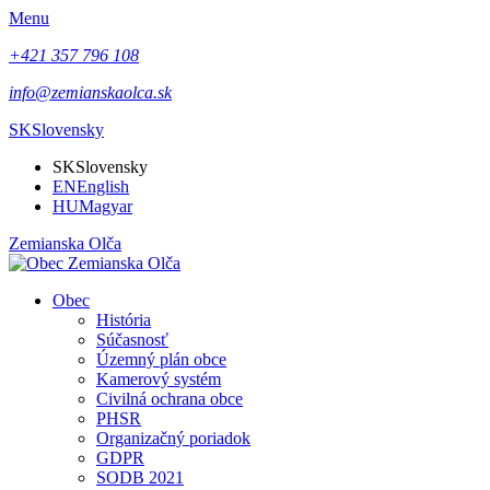
Menu
+421 357 796 108
info@zemianskaolca.sk
SK
Slovensky
SK
Slovensky
EN
English
HU
Magyar
Zemianska Olča
Obec
História
Súčasnosť
Územný plán obce
Kamerový systém
Civilná ochrana obce
PHSR
Organizačný poriadok
GDPR
SODB 2021