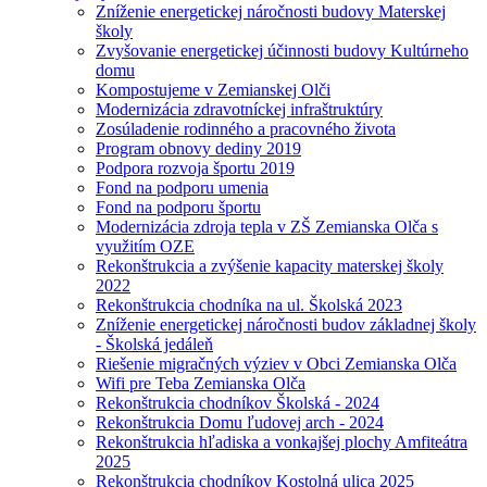
Zníženie energetickej náročnosti budovy Materskej
školy
Zvyšovanie energetickej účinnosti budovy Kultúrneho
domu
Kompostujeme v Zemianskej Olči
Modernizácia zdravotníckej infraštruktúry
Zosúladenie rodinného a pracovného života
Program obnovy dediny 2019
Podpora rozvoja športu 2019
Fond na podporu umenia
Fond na podporu športu
Modernizácia zdroja tepla v ZŠ Zemianska Olča s
využitím OZE
Rekonštrukcia a zvýšenie kapacity materskej školy
2022
Rekonštrukcia chodníka na ul. Školská 2023
Zníženie energetickej náročnosti budov základnej školy
- Školská jedáleň
Riešenie migračných výziev v Obci Zemianska Olča
Wifi pre Teba Zemianska Olča
Rekonštrukcia chodníkov Školská - 2024
Rekonštrukcia Domu ľudovej arch - 2024
Rekonštrukcia hľadiska a vonkajšej plochy Amfiteátra
2025
Rekonštrukcia chodníkov Kostolná ulica 2025