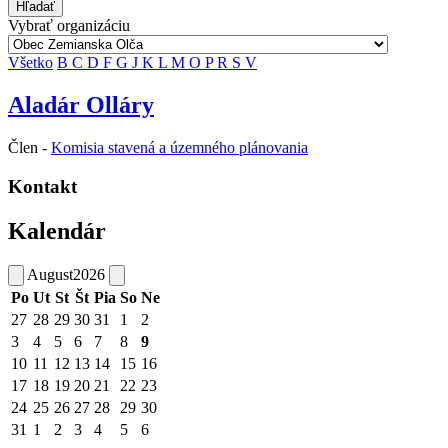
Hľadať
Vybrať organizáciu
Všetko
B
C
D
F
G
J
K
L
M
O
P
R
S
V
Aladár Olláry
Člen -
Komisia stavená a územného plánovania
Kontakt
Kalendár
August
2026
Po
Ut
St
Št
Pia
So
Ne
27
28
29
30
31
1
2
3
4
5
6
7
8
9
10
11
12
13
14
15
16
17
18
19
20
21
22
23
24
25
26
27
28
29
30
31
1
2
3
4
5
6