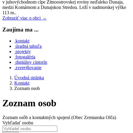
v juhovýchodnom cípe Žitnoostrovskej roviny neďaleko Dunaja,
medzi Komárnom a Dunajskou Stredou. Leží v nadmorskej výške
113 m..
Zobraziť viac o obci →
Zaujíma ma ...
kontakt
úradná tabuľa
projekty
fotogaléria
digitálny cintorín
zverejňovanie
Úvodná stránka
Kontakt
Zoznam osob
Zoznam osob
Zoznam osôb a kontaktných spojení (Obec Zemianska Olča)
Vyhľadať osobu