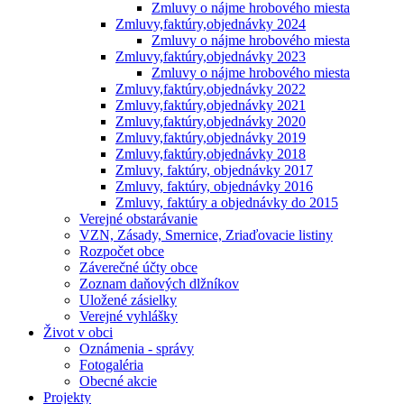
Zmluvy o nájme hrobového miesta
Zmluvy,faktúry,objednávky 2024
Zmluvy o nájme hrobového miesta
Zmluvy,faktúry,objednávky 2023
Zmluvy o nájme hrobového miesta
Zmluvy,faktúry,objednávky 2022
Zmluvy,faktúry,objednávky 2021
Zmluvy,faktúry,objednávky 2020
Zmluvy,faktúry,objednávky 2019
Zmluvy,faktúry,objednávky 2018
Zmluvy, faktúry, objednávky 2017
Zmluvy, faktúry, objednávky 2016
Zmluvy, faktúry a objednávky do 2015
Verejné obstarávanie
VZN, Zásady, Smernice, Zriaďovacie listiny
Rozpočet obce
Záverečné účty obce
Zoznam daňových dlžníkov
Uložené zásielky
Verejné vyhlášky
Život v obci
Oznámenia - správy
Fotogaléria
Obecné akcie
Projekty