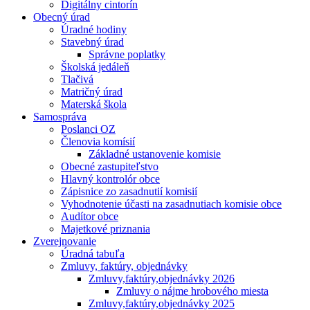
Digitálny cintorín
Obecný úrad
Úradné hodiny
Stavebný úrad
Správne poplatky
Školská jedáleň
Tlačivá
Matričný úrad
Materská škola
Samospráva
Poslanci OZ
Členovia komísií
Základné ustanovenie komisie
Obecné zastupiteľstvo
Hlavný kontrolór obce
Zápisnice zo zasadnutií komisií
Vyhodnotenie účasti na zasadnutiach komisie obce
Audítor obce
Majetkové priznania
Zverejnovanie
Úradná tabuľa
Zmluvy, faktúry, objednávky
Zmluvy,faktúry,objednávky 2026
Zmluvy o nájme hrobového miesta
Zmluvy,faktúry,objednávky 2025