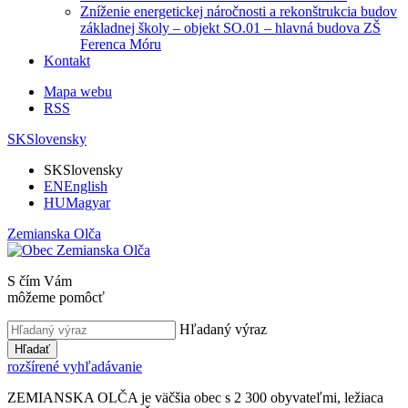
Zníženie energetickej náročnosti a rekonštrukcia budov
základnej školy – objekt SO.01 – hlavná budova ZŠ
Ferenca Móru
Kontakt
Mapa webu
RSS
SK
Slovensky
SK
Slovensky
EN
English
HU
Magyar
Zemianska Olča
S čím Vám
môžeme pomôcť
Hľadaný výraz
Hľadať
rozšírené vyhľadávanie
ZEMIANSKA OLČA je väčšia obec s 2 300 obyvateľmi, ležiaca