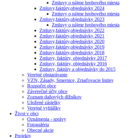
Zmluvy o nájme hrobového miesta
Zmluvy,faktúry,objednávky 2024
Zmluvy o nájme hrobového miesta
Zmluvy,faktúry,objednávky 2023
Zmluvy o nájme hrobového miesta
Zmluvy,faktúry,objednávky 2022
Zmluvy,faktúry,objednávky 2021
Zmluvy,faktúry,objednávky 2020
Zmluvy,faktúry,objednávky 2019
Zmluvy,faktúry,objednávky 2018
Zmluvy, faktúry, objednávky 2017
Zmluvy, faktúry, objednávky 2016
Zmluvy, faktúry a objednávky do 2015
Verejné obstarávanie
VZN, Zásady, Smernice, Zriaďovacie listiny
Rozpočet obce
Záverečné účty obce
Zoznam daňových dlžníkov
Uložené zásielky
Verejné vyhlášky
Život v obci
Oznámenia - správy
Fotogaléria
Obecné akcie
Projekty