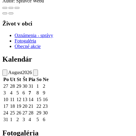
Autor:
Správce Webu
Život v obci
Oznámenia - správy
Fotogaléria
Obecné akcie
Kalendár
August
2026
Po
Ut
St
Št
Pia
So
Ne
27
28
29
30
31
1
2
3
4
5
6
7
8
9
10
11
12
13
14
15
16
17
18
19
20
21
22
23
24
25
26
27
28
29
30
31
1
2
3
4
5
6
Fotogaléria