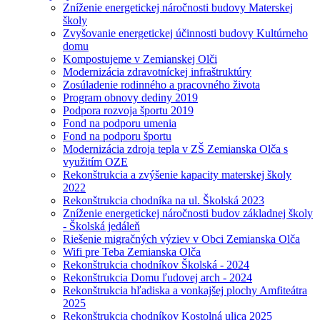
Zníženie energetickej náročnosti budovy Materskej
školy
Zvyšovanie energetickej účinnosti budovy Kultúrneho
domu
Kompostujeme v Zemianskej Olči
Modernizácia zdravotníckej infraštruktúry
Zosúladenie rodinného a pracovného života
Program obnovy dediny 2019
Podpora rozvoja športu 2019
Fond na podporu umenia
Fond na podporu športu
Modernizácia zdroja tepla v ZŠ Zemianska Olča s
využitím OZE
Rekonštrukcia a zvýšenie kapacity materskej školy
2022
Rekonštrukcia chodníka na ul. Školská 2023
Zníženie energetickej náročnosti budov základnej školy
- Školská jedáleň
Riešenie migračných výziev v Obci Zemianska Olča
Wifi pre Teba Zemianska Olča
Rekonštrukcia chodníkov Školská - 2024
Rekonštrukcia Domu ľudovej arch - 2024
Rekonštrukcia hľadiska a vonkajšej plochy Amfiteátra
2025
Rekonštrukcia chodníkov Kostolná ulica 2025