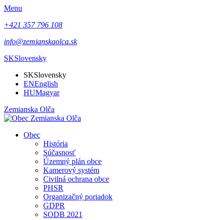
Menu
+421 357 796 108
info@zemianskaolca.sk
SK
Slovensky
SK
Slovensky
EN
English
HU
Magyar
Zemianska Olča
Obec
História
Súčasnosť
Územný plán obce
Kamerový systém
Civilná ochrana obce
PHSR
Organizačný poriadok
GDPR
SODB 2021