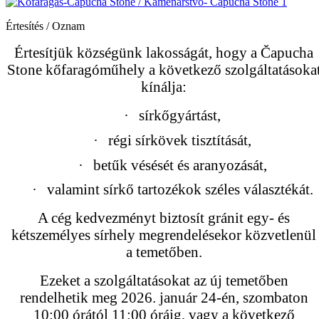
Értesítés / Oznam
Értesítjük községünk lakosságát, hogy a Čapucha
Stone kőfaragóműhely a következő szolgáltatásoka
kínálja:
·
sírkőgyártást,
·
régi sírkövek tisztítását,
·
betűk vésését és aranyozását,
·
valamint sírkő tartozékok széles választékát.
A cég kedvezményt biztosít gránit egy- és
kétszemélyes sírhely megrendelésekor közvetlenül
a temetőben.
Ezeket a szolgáltatásokat az új temetőben
rendelhetik meg 2026. január 24-én, szombaton
10:00 órától 11:00 óráig, vagy a következő