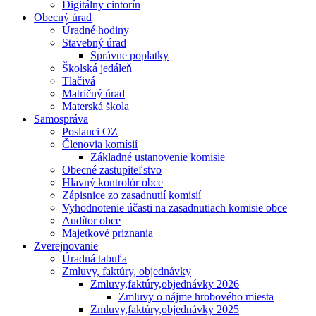
Digitálny cintorín
Obecný úrad
Úradné hodiny
Stavebný úrad
Správne poplatky
Školská jedáleň
Tlačivá
Matričný úrad
Materská škola
Samospráva
Poslanci OZ
Členovia komísií
Základné ustanovenie komisie
Obecné zastupiteľstvo
Hlavný kontrolór obce
Zápisnice zo zasadnutií komisií
Vyhodnotenie účasti na zasadnutiach komisie obce
Audítor obce
Majetkové priznania
Zverejnovanie
Úradná tabuľa
Zmluvy, faktúry, objednávky
Zmluvy,faktúry,objednávky 2026
Zmluvy o nájme hrobového miesta
Zmluvy,faktúry,objednávky 2025