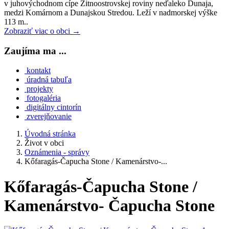
v juhovýchodnom cípe Žitnoostrovskej roviny neďaleko Dunaja,
medzi Komárnom a Dunajskou Stredou. Leží v nadmorskej výške
113 m..
Zobraziť viac o obci →
Zaujíma ma ...
kontakt
úradná tabuľa
projekty
fotogaléria
digitálny cintorín
zverejňovanie
Úvodná stránka
Život v obci
Oznámenia - správy
Kőfaragás-Čapucha Stone / Kamenárstvo-...
Kőfaragás-Čapucha Stone /
Kamenárstvo- Čapucha Stone