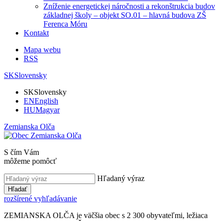
Zníženie energetickej náročnosti a rekonštrukcia budov
základnej školy – objekt SO.01 – hlavná budova ZŠ
Ferenca Móru
Kontakt
Mapa webu
RSS
SK
Slovensky
SK
Slovensky
EN
English
HU
Magyar
Zemianska Olča
S čím Vám
môžeme pomôcť
Hľadaný výraz
Hľadať
rozšírené vyhľadávanie
ZEMIANSKA OLČA je väčšia obec s 2 300 obyvateľmi, ležiaca