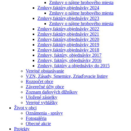
Zmluvy o nájme hrobového miesta
Zmluvy,faktúry,objednávky 2024
Zmluvy o nájme hrobového miesta
Zmluvy,faktúry,objednávky 2023
Zmluvy o nájme hrobového miesta
Zmluvy,faktúry,objednávky 2022
Zmluvy,faktúry,objednávky 2021
Zmluvy,faktúry,objednávky 2020
Zmluvy,faktúry,objednávky 2019
Zmluvy,faktúry,objednávky 2018
Zmluvy, faktúry, objednávky 2017
Zmluvy, faktúry, objednávky 2016
Zmluvy, faktúry a objednávky do 2015
Verejné obstarávanie
VZN, Zásady, Smernice, Zriaďovacie listiny
Rozpočet obce
Záverečné účty obce
Zoznam daňových dlžníkov
Uložené zásielky
Verejné vyhlášky
Život v obci
Oznámenia - správy
Fotogaléria
Obecné akcie
Projekty