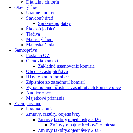
Digitálny cintorín
Obecný úrad
Úradné hodiny
Stavebný úrad
Správne poplatky
Školská jedáleň
Tlačivá
Matričný úrad
Materská škola
Samospráva
Poslanci OZ
Členovia komísií
Základné ustanovenie komisie
Obecné zastupiteľstvo
Hlavný kontrolór obce
Zápisnice zo zasadnutií komisií
Vyhodnotenie účasti na zasadnutiach komisie obce
Audítor obce
Majetkové priznania
Zverejnovanie
Úradná tabuľa
Zmluvy, faktúry, objednávky
Zmluvy,faktúry,objednávky 2026
Zmluvy o nájme hrobového miesta
Zmluvy,faktúry,objednávky 2025