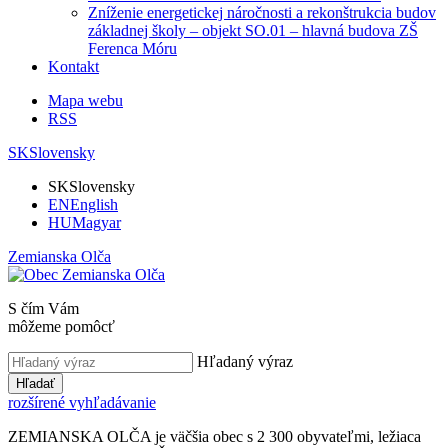
Zníženie energetickej náročnosti a rekonštrukcia budov
základnej školy – objekt SO.01 – hlavná budova ZŠ
Ferenca Móru
Kontakt
Mapa webu
RSS
SK
Slovensky
SK
Slovensky
EN
English
HU
Magyar
Zemianska Olča
S čím Vám
môžeme pomôcť
Hľadaný výraz
Hľadať
rozšírené vyhľadávanie
ZEMIANSKA OLČA je väčšia obec s 2 300 obyvateľmi, ležiaca