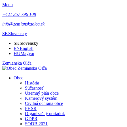
Menu
+421 357 796 108
info@zemianskaolca.sk
SK
Slovensky
SK
Slovensky
EN
English
HU
Magyar
Zemianska Olča
Obec
História
Súčasnosť
Územný plán obce
Kamerový systém
Civilná ochrana obce
PHSR
Organizačný poriadok
GDPR
SODB 2021