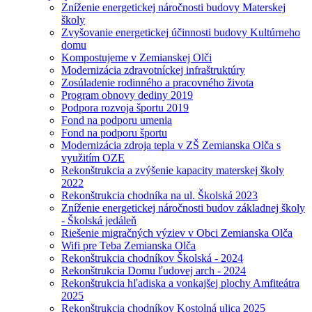
Zníženie energetickej náročnosti budovy Materskej
školy
Zvyšovanie energetickej účinnosti budovy Kultúrneho
domu
Kompostujeme v Zemianskej Olči
Modernizácia zdravotníckej infraštruktúry
Zosúladenie rodinného a pracovného života
Program obnovy dediny 2019
Podpora rozvoja športu 2019
Fond na podporu umenia
Fond na podporu športu
Modernizácia zdroja tepla v ZŠ Zemianska Olča s
využitím OZE
Rekonštrukcia a zvýšenie kapacity materskej školy
2022
Rekonštrukcia chodníka na ul. Školská 2023
Zníženie energetickej náročnosti budov základnej školy
- Školská jedáleň
Riešenie migračných výziev v Obci Zemianska Olča
Wifi pre Teba Zemianska Olča
Rekonštrukcia chodníkov Školská - 2024
Rekonštrukcia Domu ľudovej arch - 2024
Rekonštrukcia hľadiska a vonkajšej plochy Amfiteátra
2025
Rekonštrukcia chodníkov Kostolná ulica 2025