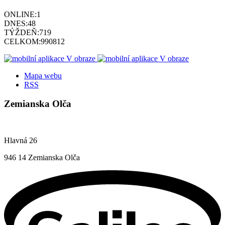
ONLINE:
1
DNES:
48
TÝŽDEŇ:
719
CELKOM:
990812
Mapa webu
RSS
Zemianska Olča
Hlavná 26
946 14 Zemianska Olča