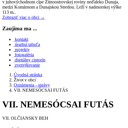
v juhovýchodnom cípe Žitnoostrovskej roviny neďaleko Dunaja,
medzi Komárnom a Dunajskou Stredou. Leží v nadmorskej výške
113 m..
Zobraziť viac o obci →
Zaujíma ma ...
kontakt
úradná tabuľa
projekty
fotogaléria
digitálny cintorín
zverejňovanie
Úvodná stránka
Život v obci
Oznámenia - správy
VII. NEMESÓCSAI FUTÁS
VII. NEMESÓCSAI FUTÁS
VII. OLČIANSKY BEH