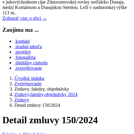
v juhovýchodnom cípe Žitnoostrovskej roviny neďaleko Dunaja,
medzi Komárnom a Dunajskou Stredou. Leží v nadmorskej výške
113 m..
Zobraziť viac o obci →
Zaujíma ma ...
kontakt
úradná tabuľa
projekty
fotogaléria
digitálny cintorín
zverejňovanie
Úvodná stránka
Zverejnovanie
Zmluvy, faktúry, objednávky
Zmluvy,faktúry,objednávky 2024
Zmluvy
Detail zmluvy 150/2024
Detail zmluvy 150/2024