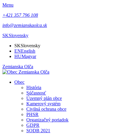
Menu
+421 357 796 108
info@zemianskaolca.sk
SK
Slovensky
SK
Slovensky
EN
English
HU
Magyar
Zemianska Olča
Obec
História
Súčasnosť
Územný plán obce
Kamerový systém
Civilná ochrana obce
PHSR
Organizačný poriadok
GDPR
SODB 2021