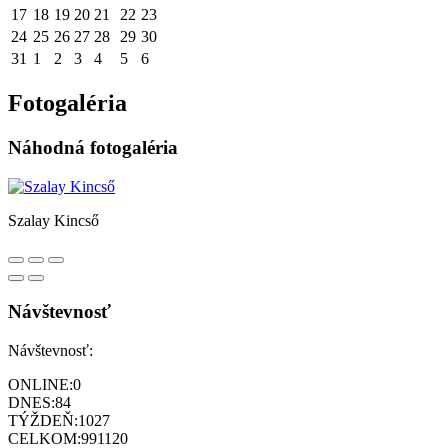
17
18
19
20
21
22
23
24
25
26
27
28
29
30
31
1
2
3
4
5
6
Fotogaléria
Náhodná fotogaléria
Szalay Kincső
Návštevnosť
Návštevnosť:
ONLINE:
0
DNES:
84
TÝŽDEŇ:
1027
CELKOM:
991120