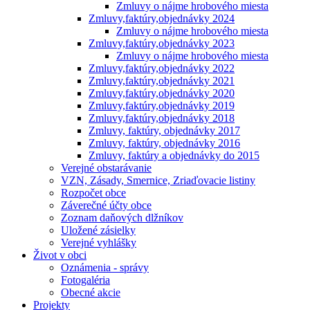
Zmluvy o nájme hrobového miesta
Zmluvy,faktúry,objednávky 2024
Zmluvy o nájme hrobového miesta
Zmluvy,faktúry,objednávky 2023
Zmluvy o nájme hrobového miesta
Zmluvy,faktúry,objednávky 2022
Zmluvy,faktúry,objednávky 2021
Zmluvy,faktúry,objednávky 2020
Zmluvy,faktúry,objednávky 2019
Zmluvy,faktúry,objednávky 2018
Zmluvy, faktúry, objednávky 2017
Zmluvy, faktúry, objednávky 2016
Zmluvy, faktúry a objednávky do 2015
Verejné obstarávanie
VZN, Zásady, Smernice, Zriaďovacie listiny
Rozpočet obce
Záverečné účty obce
Zoznam daňových dlžníkov
Uložené zásielky
Verejné vyhlášky
Život v obci
Oznámenia - správy
Fotogaléria
Obecné akcie
Projekty