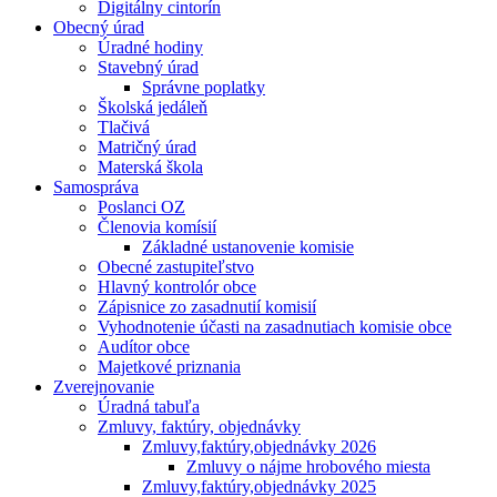
Digitálny cintorín
Obecný úrad
Úradné hodiny
Stavebný úrad
Správne poplatky
Školská jedáleň
Tlačivá
Matričný úrad
Materská škola
Samospráva
Poslanci OZ
Členovia komísií
Základné ustanovenie komisie
Obecné zastupiteľstvo
Hlavný kontrolór obce
Zápisnice zo zasadnutií komisií
Vyhodnotenie účasti na zasadnutiach komisie obce
Audítor obce
Majetkové priznania
Zverejnovanie
Úradná tabuľa
Zmluvy, faktúry, objednávky
Zmluvy,faktúry,objednávky 2026
Zmluvy o nájme hrobového miesta
Zmluvy,faktúry,objednávky 2025