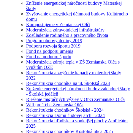
Zníženie energetickej náročnosti budovy Materskej
školy
Zvyšovanie energetickej účinnosti budovy Kultúrneho
domu
Kompostujeme v Zemianskej Olči
Modernizácia zdravotníckej infraštruktúry
Zosúladenie rodinného a pracovného života
Program obnovy dediny 2019
Podpora rozvoja športu 2019
Fond na podporu umenia
Fond na podporu športu
Modernizácia zdroja tepla v ZŠ Zemianska Olča s
využitím OZE
Rekonštrukcia a zvýšenie kapacity materskej školy
2022
Rekonštrukcia chodníka na ul. Školská 2023
Zníženie energetickej náročnosti budov základnej školy
- Školská jedáleň
Riešenie migračných výziev v Obci Zemianska Olča
Wifi pre Teba Zemianska Olča
Rekonštrukcia chodníkov Školská - 2024
Rekonštrukcia Domu ľudovej arch - 2024
Rekonštrukcia hľadiska a vonkajšej plochy Amfiteátra
2025
Rekonštrukcia chodníkov Kostolná ulica 2025