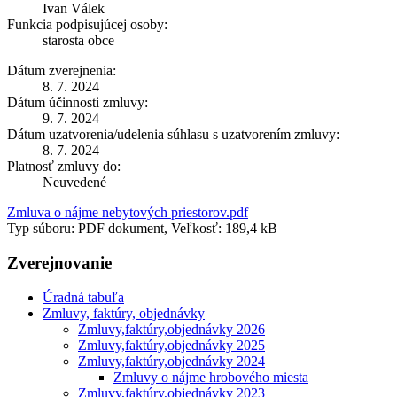
Ivan Válek
Funkcia podpisujúcej osoby:
starosta obce
Dátum zverejnenia:
8. 7. 2024
Dátum účinnosti zmluvy:
9. 7. 2024
Dátum uzatvorenia/udelenia súhlasu s uzatvorením zmluvy:
8. 7. 2024
Platnosť zmluvy do:
Neuvedené
Zmluva o nájme nebytových priestorov.pdf
Typ súboru: PDF dokument, Veľkosť: 189,4 kB
Zverejnovanie
Úradná tabuľa
Zmluvy, faktúry, objednávky
Zmluvy,faktúry,objednávky 2026
Zmluvy,faktúry,objednávky 2025
Zmluvy,faktúry,objednávky 2024
Zmluvy o nájme hrobového miesta
Zmluvy,faktúry,objednávky 2023