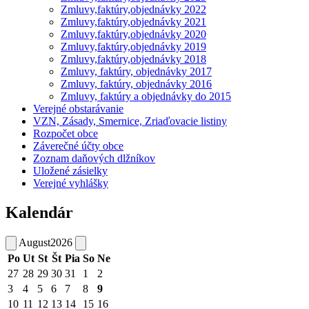
Zmluvy,faktúry,objednávky 2022
Zmluvy,faktúry,objednávky 2021
Zmluvy,faktúry,objednávky 2020
Zmluvy,faktúry,objednávky 2019
Zmluvy,faktúry,objednávky 2018
Zmluvy, faktúry, objednávky 2017
Zmluvy, faktúry, objednávky 2016
Zmluvy, faktúry a objednávky do 2015
Verejné obstarávanie
VZN, Zásady, Smernice, Zriaďovacie listiny
Rozpočet obce
Záverečné účty obce
Zoznam daňových dlžníkov
Uložené zásielky
Verejné vyhlášky
Kalendár
August
2026
Po
Ut
St
Št
Pia
So
Ne
27
28
29
30
31
1
2
3
4
5
6
7
8
9
10
11
12
13
14
15
16