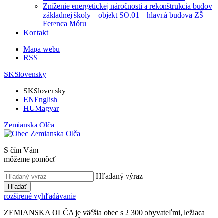
Zníženie energetickej náročnosti a rekonštrukcia budov
základnej školy – objekt SO.01 – hlavná budova ZŠ
Ferenca Móru
Kontakt
Mapa webu
RSS
SK
Slovensky
SK
Slovensky
EN
English
HU
Magyar
Zemianska Olča
S čím Vám
môžeme pomôcť
Hľadaný výraz
Hľadať
rozšírené vyhľadávanie
ZEMIANSKA OLČA je väčšia obec s 2 300 obyvateľmi, ležiaca