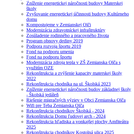
Zníženie energetickej náročnosti budovy Materskej
školy
Zvyšovanie energetickej účinnosti budovy Kultúrneho
domu
Kompostujeme v Zemianskej Olči
Modernizácia zdravotníckej infraštruktúry
Zosúladenie rodinného a pracovného života
Program obnovy dediny 2019
Podpora rozvoja športu 2019
Fond na podporu umenia
Fond na podporu športu
Modernizácia zdroja tepla v ZŠ Zemianska Olča s
využitím OZE
Rekonštrukcia a zvýšenie kapacity materskej školy
2022
Rekonštrukcia chodníka na ul. Školská 2023
Zníženie energetickej náročnosti budov základnej školy
- Školská jedáleň
Riešenie migračných výziev v Obci Zemianska Olča
Wifi pre Teba Zemianska Olča
Rekonštrukcia chodníkov Školská - 2024
Rekonštrukcia Domu ľudovej arch - 2024
Rekonštrukcia hľadiska a vonkajšej plochy Amfiteátra
2025
Rekonštrukcia chodníkov Kostolná ulica 2025