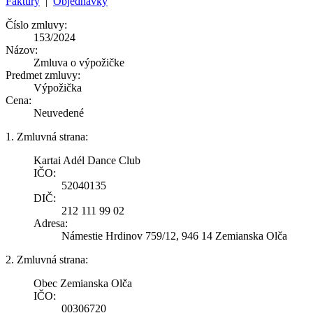
Faktúry
|
Objednávky
Číslo zmluvy:
153/2024
Názov:
Zmluva o výpožičke
Predmet zmluvy:
Výpožička
Cena:
Neuvedené
1. Zmluvná strana:
Kartai Adél Dance Club
IČO:
52040135
DIČ:
212 111 99 02
Adresa:
Námestie Hrdinov 759/12, 946 14 Zemianska Olča
2. Zmluvná strana:
Obec Zemianska Olča
IČO:
00306720