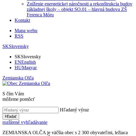
Zníženie energetickej náročnosti a rekonštrukcia budov
základnej školy – objekt SO.01 – hlavná budova ZŠ
Ferenca Móru
Kontakt
Mapa webu
RSS
SK
Slovensky
SK
Slovensky
EN
English
HU
Magyar
Zemianska Olča
S čím Vám
môžeme pomôcť
Hľadaný výraz
Hľadať
rozšírené vyhľadávanie
ZEMIANSKA OLČA je väčšia obec s 2 300 obyvateľmi, ležiaca