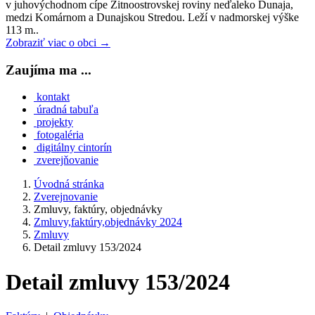
v juhovýchodnom cípe Žitnoostrovskej roviny neďaleko Dunaja,
medzi Komárnom a Dunajskou Stredou. Leží v nadmorskej výške
113 m..
Zobraziť viac o obci →
Zaujíma ma ...
kontakt
úradná tabuľa
projekty
fotogaléria
digitálny cintorín
zverejňovanie
Úvodná stránka
Zverejnovanie
Zmluvy, faktúry, objednávky
Zmluvy,faktúry,objednávky 2024
Zmluvy
Detail zmluvy 153/2024
Detail zmluvy 153/2024