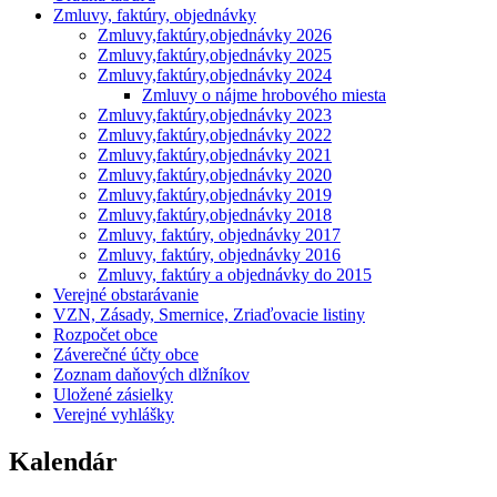
Zmluvy, faktúry, objednávky
Zmluvy,faktúry,objednávky 2026
Zmluvy,faktúry,objednávky 2025
Zmluvy,faktúry,objednávky 2024
Zmluvy o nájme hrobového miesta
Zmluvy,faktúry,objednávky 2023
Zmluvy,faktúry,objednávky 2022
Zmluvy,faktúry,objednávky 2021
Zmluvy,faktúry,objednávky 2020
Zmluvy,faktúry,objednávky 2019
Zmluvy,faktúry,objednávky 2018
Zmluvy, faktúry, objednávky 2017
Zmluvy, faktúry, objednávky 2016
Zmluvy, faktúry a objednávky do 2015
Verejné obstarávanie
VZN, Zásady, Smernice, Zriaďovacie listiny
Rozpočet obce
Záverečné účty obce
Zoznam daňových dlžníkov
Uložené zásielky
Verejné vyhlášky
Kalendár