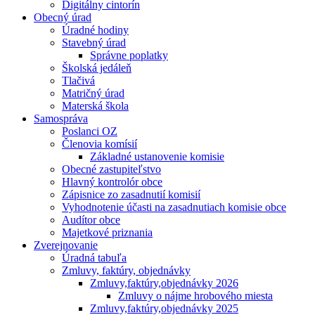
Digitálny cintorín
Obecný úrad
Úradné hodiny
Stavebný úrad
Správne poplatky
Školská jedáleň
Tlačivá
Matričný úrad
Materská škola
Samospráva
Poslanci OZ
Členovia komísií
Základné ustanovenie komisie
Obecné zastupiteľstvo
Hlavný kontrolór obce
Zápisnice zo zasadnutií komisií
Vyhodnotenie účasti na zasadnutiach komisie obce
Audítor obce
Majetkové priznania
Zverejnovanie
Úradná tabuľa
Zmluvy, faktúry, objednávky
Zmluvy,faktúry,objednávky 2026
Zmluvy o nájme hrobového miesta
Zmluvy,faktúry,objednávky 2025