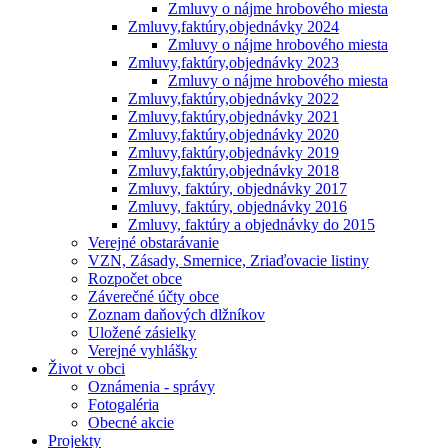
Zmluvy o nájme hrobového miesta
Zmluvy,faktúry,objednávky 2024
Zmluvy o nájme hrobového miesta
Zmluvy,faktúry,objednávky 2023
Zmluvy o nájme hrobového miesta
Zmluvy,faktúry,objednávky 2022
Zmluvy,faktúry,objednávky 2021
Zmluvy,faktúry,objednávky 2020
Zmluvy,faktúry,objednávky 2019
Zmluvy,faktúry,objednávky 2018
Zmluvy, faktúry, objednávky 2017
Zmluvy, faktúry, objednávky 2016
Zmluvy, faktúry a objednávky do 2015
Verejné obstarávanie
VZN, Zásady, Smernice, Zriaďovacie listiny
Rozpočet obce
Záverečné účty obce
Zoznam daňových dlžníkov
Uložené zásielky
Verejné vyhlášky
Život v obci
Oznámenia - správy
Fotogaléria
Obecné akcie
Projekty