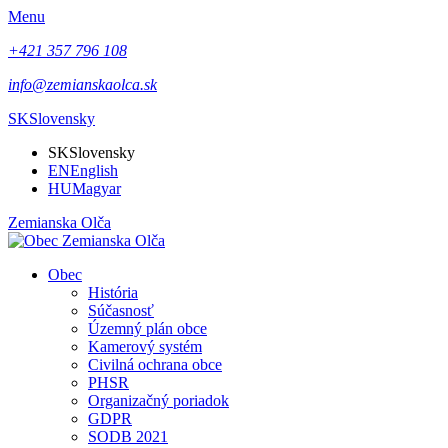
Menu
+421 357 796 108
info@zemianskaolca.sk
SK
Slovensky
SK
Slovensky
EN
English
HU
Magyar
Zemianska Olča
Obec
História
Súčasnosť
Územný plán obce
Kamerový systém
Civilná ochrana obce
PHSR
Organizačný poriadok
GDPR
SODB 2021