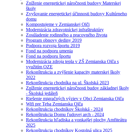
Zníženie energetickej náročnosti budovy Materskej
školy
Zvyšovanie energetickej účinnosti budovy Kultúrneho
domu
Kompostujeme v Zemianskej Olči
Modernizácia zdravotníckej infraštruktúry
Zosúladenie rodinného a pracovného života
Program obnovy dediny 2019
Podpora rozvoja športu 2019
Fond na podporu umenia
Fond na podporu športu
Modernizácia zdroja tepla v ZŠ Zemianska Olča s
využitím OZE
Rekonštrukcia a zvýšenie kapacity materskej školy
2022
Rekonštrukcia chodníka na ul. Školská 2023
Zníženie energetickej náročnosti budov základnej školy
- Školská jedáleň
Riešenie migračných výziev v Obci Zemianska Olča
Wifi pre Teba Zemianska Olča
Rekonštrukcia chodníkov Školská - 2024
Rekonštrukcia Domu ľudovej arch - 2024
Rekonštrukcia hľadiska a vonkajšej plochy Amfiteátra
2025
Rekonštrukcia chodníkov Kostolná ulica 2025