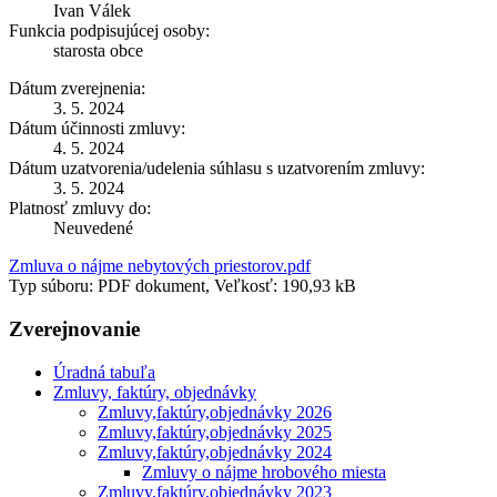
Ivan Válek
Funkcia podpisujúcej osoby:
starosta obce
Dátum zverejnenia:
3. 5. 2024
Dátum účinnosti zmluvy:
4. 5. 2024
Dátum uzatvorenia/udelenia súhlasu s uzatvorením zmluvy:
3. 5. 2024
Platnosť zmluvy do:
Neuvedené
Zmluva o nájme nebytových priestorov.pdf
Typ súboru: PDF dokument, Veľkosť: 190,93 kB
Zverejnovanie
Úradná tabuľa
Zmluvy, faktúry, objednávky
Zmluvy,faktúry,objednávky 2026
Zmluvy,faktúry,objednávky 2025
Zmluvy,faktúry,objednávky 2024
Zmluvy o nájme hrobového miesta
Zmluvy,faktúry,objednávky 2023