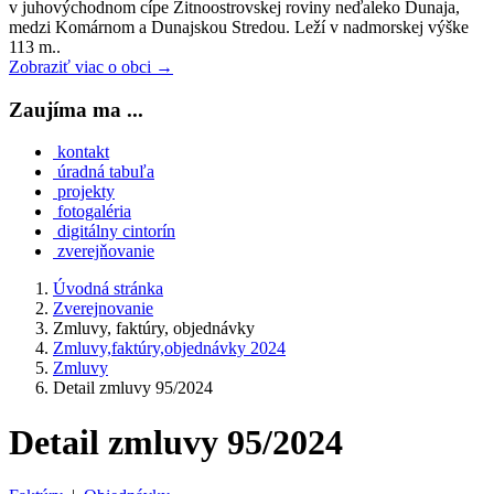
v juhovýchodnom cípe Žitnoostrovskej roviny neďaleko Dunaja,
medzi Komárnom a Dunajskou Stredou. Leží v nadmorskej výške
113 m..
Zobraziť viac o obci →
Zaujíma ma ...
kontakt
úradná tabuľa
projekty
fotogaléria
digitálny cintorín
zverejňovanie
Úvodná stránka
Zverejnovanie
Zmluvy, faktúry, objednávky
Zmluvy,faktúry,objednávky 2024
Zmluvy
Detail zmluvy 95/2024
Detail zmluvy 95/2024