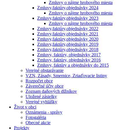
Zmluvy o nájme hrobového miesta
Zmluvy,faktúry,objednávky 2024
Zmluvy o nájme hrobového miesta
Zmluvy,faktúry,objednávky 2023
Zmluvy o nájme hrobového miesta
Zmluvy,faktúry,objednávky 2022
Zmluvy,faktúry,objednávky 2021
Zmluvy,faktúry,objednávky 2020
Zmluvy,faktúry,objednávky 2019
Zmluvy,faktúry,objednávky 2018
Zmluvy, faktúry, objednávky 2017
Zmluvy, faktúry, objednávky 2016
Zmluvy, faktúry a objednávky do 2015
Verejné obstarávanie
VZN, Zásady, Smernice, Zriaďovacie listiny
Rozpočet obce
Záverečné účty obce
Zoznam daňových dlžníkov
Uložené zásielky
Verejné vyhlášky
Život v obci
Oznámenia - správy
Fotogaléria
Obecné akcie
Projekty