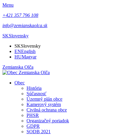
Menu
+421 357 796 108
info@zemianskaolca.sk
SK
Slovensky
SK
Slovensky
EN
English
HU
Magyar
Zemianska Olča
Obec
História
Súčasnosť
Územný plán obce
Kamerový systém
Civilná ochrana obce
PHSR
Organizačný poriadok
GDPR
SODB 2021