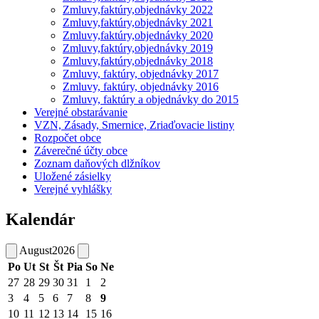
Zmluvy,faktúry,objednávky 2022
Zmluvy,faktúry,objednávky 2021
Zmluvy,faktúry,objednávky 2020
Zmluvy,faktúry,objednávky 2019
Zmluvy,faktúry,objednávky 2018
Zmluvy, faktúry, objednávky 2017
Zmluvy, faktúry, objednávky 2016
Zmluvy, faktúry a objednávky do 2015
Verejné obstarávanie
VZN, Zásady, Smernice, Zriaďovacie listiny
Rozpočet obce
Záverečné účty obce
Zoznam daňových dlžníkov
Uložené zásielky
Verejné vyhlášky
Kalendár
August
2026
Po
Ut
St
Št
Pia
So
Ne
27
28
29
30
31
1
2
3
4
5
6
7
8
9
10
11
12
13
14
15
16