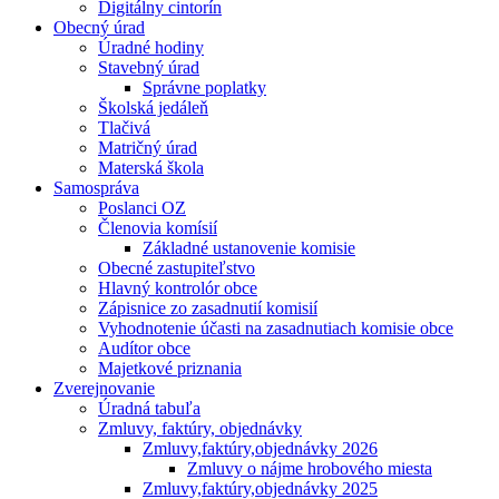
Digitálny cintorín
Obecný úrad
Úradné hodiny
Stavebný úrad
Správne poplatky
Školská jedáleň
Tlačivá
Matričný úrad
Materská škola
Samospráva
Poslanci OZ
Členovia komísií
Základné ustanovenie komisie
Obecné zastupiteľstvo
Hlavný kontrolór obce
Zápisnice zo zasadnutií komisií
Vyhodnotenie účasti na zasadnutiach komisie obce
Audítor obce
Majetkové priznania
Zverejnovanie
Úradná tabuľa
Zmluvy, faktúry, objednávky
Zmluvy,faktúry,objednávky 2026
Zmluvy o nájme hrobového miesta
Zmluvy,faktúry,objednávky 2025