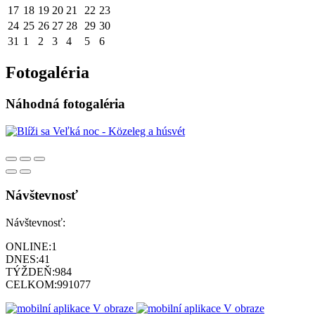
17
18
19
20
21
22
23
24
25
26
27
28
29
30
31
1
2
3
4
5
6
Fotogaléria
Náhodná fotogaléria
Návštevnosť
Návštevnosť:
ONLINE:
1
DNES:
41
TÝŽDEŇ:
984
CELKOM:
991077