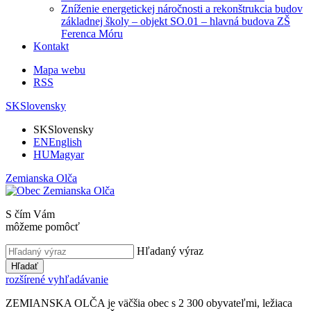
Zníženie energetickej náročnosti a rekonštrukcia budov
základnej školy – objekt SO.01 – hlavná budova ZŠ
Ferenca Móru
Kontakt
Mapa webu
RSS
SK
Slovensky
SK
Slovensky
EN
English
HU
Magyar
Zemianska Olča
S čím Vám
môžeme pomôcť
Hľadaný výraz
Hľadať
rozšírené vyhľadávanie
ZEMIANSKA OLČA je väčšia obec s 2 300 obyvateľmi, ležiaca