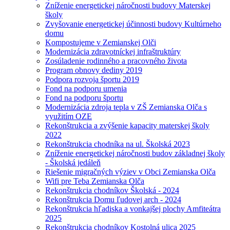
Zníženie energetickej náročnosti budovy Materskej
školy
Zvyšovanie energetickej účinnosti budovy Kultúrneho
domu
Kompostujeme v Zemianskej Olči
Modernizácia zdravotníckej infraštruktúry
Zosúladenie rodinného a pracovného života
Program obnovy dediny 2019
Podpora rozvoja športu 2019
Fond na podporu umenia
Fond na podporu športu
Modernizácia zdroja tepla v ZŠ Zemianska Olča s
využitím OZE
Rekonštrukcia a zvýšenie kapacity materskej školy
2022
Rekonštrukcia chodníka na ul. Školská 2023
Zníženie energetickej náročnosti budov základnej školy
- Školská jedáleň
Riešenie migračných výziev v Obci Zemianska Olča
Wifi pre Teba Zemianska Olča
Rekonštrukcia chodníkov Školská - 2024
Rekonštrukcia Domu ľudovej arch - 2024
Rekonštrukcia hľadiska a vonkajšej plochy Amfiteátra
2025
Rekonštrukcia chodníkov Kostolná ulica 2025