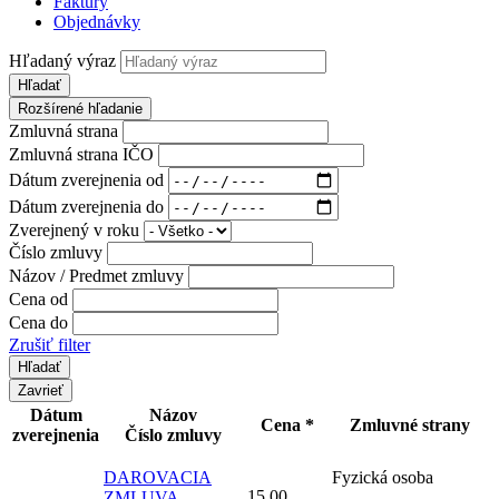
Faktúry
Objednávky
Hľadaný výraz
Hľadať
Rozšírené hľadanie
Zmluvná strana
Zmluvná strana IČO
Dátum zverejnenia od
Dátum zverejnenia do
Zverejnený v roku
Číslo zmluvy
Názov / Predmet zmluvy
Cena od
Cena do
Zrušiť filter
Zavrieť
Dátum
Názov
Cena *
Zmluvné strany
zverejnenia
Číslo zmluvy
DAROVACIA
Fyzická osoba
15,00
ZMLUVA