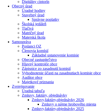
Digitálny cintorín
Obecný úrad
Úradné hodiny
Stavebný úrad
Správne poplatky
Školská jedáleň
Tlačivá
Matričný úrad
Materská škola
Samospráva
Poslanci OZ
Členovia komísií
Základné ustanovenie komisie
Obecné zastupiteľstvo
Hlavný kontrolór obce
Zápisnice zo zasadnutií komisií
Vyhodnotenie účasti na zasadnutiach komisie obce
Audítor obce
Majetkové priznania
Zverejnovanie
Úradná tabuľa
Zmluvy, faktúry, objednávky
Zmluvy,faktúry,objednávky 2026
Zmluvy o nájme hrobového miesta
Zmluvy,faktúry,objednávky 2025