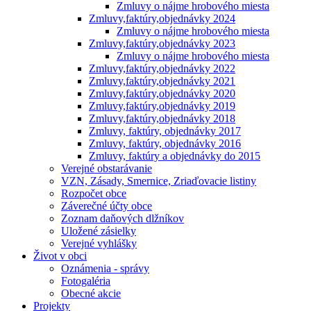
Zmluvy o nájme hrobového miesta
Zmluvy,faktúry,objednávky 2024
Zmluvy o nájme hrobového miesta
Zmluvy,faktúry,objednávky 2023
Zmluvy o nájme hrobového miesta
Zmluvy,faktúry,objednávky 2022
Zmluvy,faktúry,objednávky 2021
Zmluvy,faktúry,objednávky 2020
Zmluvy,faktúry,objednávky 2019
Zmluvy,faktúry,objednávky 2018
Zmluvy, faktúry, objednávky 2017
Zmluvy, faktúry, objednávky 2016
Zmluvy, faktúry a objednávky do 2015
Verejné obstarávanie
VZN, Zásady, Smernice, Zriaďovacie listiny
Rozpočet obce
Záverečné účty obce
Zoznam daňových dlžníkov
Uložené zásielky
Verejné vyhlášky
Život v obci
Oznámenia - správy
Fotogaléria
Obecné akcie
Projekty