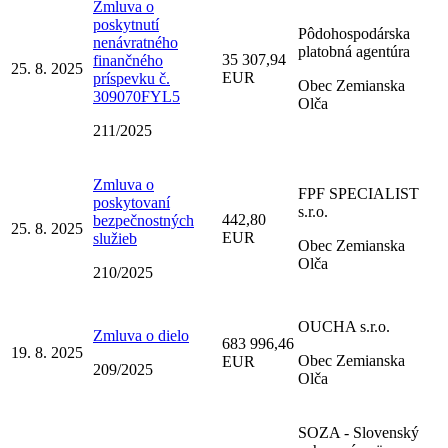
Zmluva o
poskytnutí
Pôdohospodárska
nenávratného
platobná agentúra
35 307,94
finančného
25. 8. 2025
EUR
príspevku č.
Obec Zemianska
309070FYL5
Olča
211/2025
Zmluva o
FPF SPECIALIST
poskytovaní
s.r.o.
442,80
bezpečnostných
25. 8. 2025
EUR
služieb
Obec Zemianska
Olča
210/2025
OUCHA s.r.o.
Zmluva o dielo
683 996,46
19. 8. 2025
Obec Zemianska
EUR
209/2025
Olča
SOZA - Slovenský