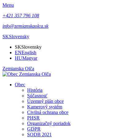
Menu
+421 357 796 108
info@zemianskaolca.sk
SK
Slovensky
SK
Slovensky
EN
English
HU
Magyar
Zemianska Olča
Obec
História
Súčasnosť
Územný plán obce
Kamerový systém
Civilná ochrana obce
PHSR
Organizačný poriadok
GDPR
SODB 2021