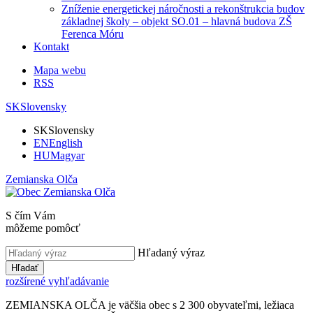
Zníženie energetickej náročnosti a rekonštrukcia budov
základnej školy – objekt SO.01 – hlavná budova ZŠ
Ferenca Móru
Kontakt
Mapa webu
RSS
SK
Slovensky
SK
Slovensky
EN
English
HU
Magyar
Zemianska Olča
S čím Vám
môžeme pomôcť
Hľadaný výraz
Hľadať
rozšírené vyhľadávanie
ZEMIANSKA OLČA je väčšia obec s 2 300 obyvateľmi, ležiaca