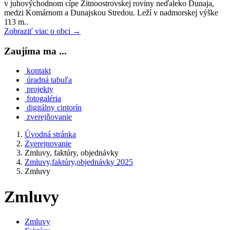
v juhovýchodnom cípe Žitnoostrovskej roviny neďaleko Dunaja,
medzi Komárnom a Dunajskou Stredou. Leží v nadmorskej výške
113 m..
Zobraziť viac o obci →
Zaujíma ma ...
kontakt
úradná tabuľa
projekty
fotogaléria
digitálny cintorín
zverejňovanie
Úvodná stránka
Zverejnovanie
Zmluvy, faktúry, objednávky
Zmluvy,faktúry,objednávky 2025
Zmluvy
Zmluvy
Zmluvy