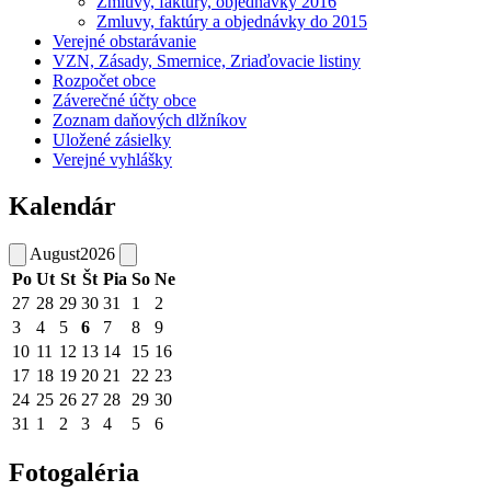
Zmluvy, faktúry, objednávky 2016
Zmluvy, faktúry a objednávky do 2015
Verejné obstarávanie
VZN, Zásady, Smernice, Zriaďovacie listiny
Rozpočet obce
Záverečné účty obce
Zoznam daňových dlžníkov
Uložené zásielky
Verejné vyhlášky
Kalendár
August
2026
Po
Ut
St
Št
Pia
So
Ne
27
28
29
30
31
1
2
3
4
5
6
7
8
9
10
11
12
13
14
15
16
17
18
19
20
21
22
23
24
25
26
27
28
29
30
31
1
2
3
4
5
6
Fotogaléria