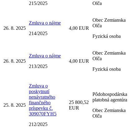
215/2025
Olča
Obec Zemianska
Zmluva o nájme
Olča
26. 8. 2025
4,00 EUR
214/2025
Fyzická osoba
Obec Zemianska
Zmluva o nájme
Olča
26. 8. 2025
4,00 EUR
213/2025
Fyzická osoba
Zmluva o
poskytnutí
Pôdohospodárska
nenávratného
platobná agentúra
25 800,52
finančného
25. 8. 2025
EUR
príspevku č.
Obec Zemianska
309070FYH5
Olča
212/2025