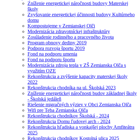
Zníženie energetickej náročnosti budovy Materskej
školy
Zvyšovanie energetickej účinnosti budovy Kultúrneho
domu
Kompostujeme v Zemianskej Olči
Modernizácia zdravotníckej infraštruktúry
Zosúladenie rodinného a pracovného života
Program obnovy dediny 2019
Podpora rozvoja športu 2019
Fond na podporu umenia
Fond na podporu športu
Modernizácia zdroja tepla v ZŠ Zemianska Olča s
využitím OZE
Rekonštrukcia a zvýšenie kapacity materskej školy
2022
Rekonštrukcia chodníka na ul. Školská 2023
Zníženie energetickej náročnosti budov základnej školy
- Školská jedáleň
Riešenie migračných výziev v Obci Zemianska Olča
Wifi pre Teba Zemianska Olča
Rekonštrukcia chodníkov Školská - 2024
Rekonštrukcia Domu ľudovej arch - 2024
Rekonštrukcia hľadiska a vonkajšej plochy Amfiteátra
2025
Rekonštrukcia chodníkov Kostolná ulica 2025