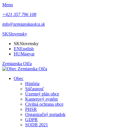
Menu
+421 357 796 108
info@zemianskaolca.sk
SK
Slovensky
SK
Slovensky
EN
English
HU
Magyar
Zemianska Olča
Obec
História
Súčasnosť
Územný plán obce
Kamerový systém
Civilná ochrana obce
PHSR
Organizačný poriadok
GDPR
SODB 2021