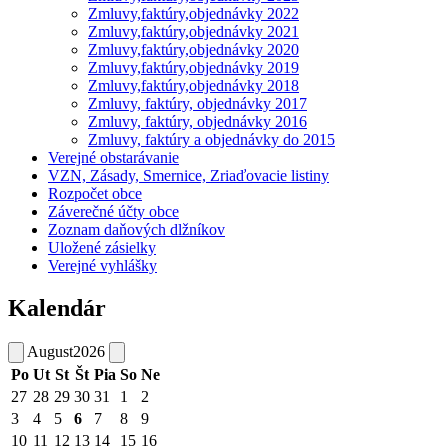
Zmluvy,faktúry,objednávky 2022
Zmluvy,faktúry,objednávky 2021
Zmluvy,faktúry,objednávky 2020
Zmluvy,faktúry,objednávky 2019
Zmluvy,faktúry,objednávky 2018
Zmluvy, faktúry, objednávky 2017
Zmluvy, faktúry, objednávky 2016
Zmluvy, faktúry a objednávky do 2015
Verejné obstarávanie
VZN, Zásady, Smernice, Zriaďovacie listiny
Rozpočet obce
Záverečné účty obce
Zoznam daňových dlžníkov
Uložené zásielky
Verejné vyhlášky
Kalendár
August
2026
Po
Ut
St
Št
Pia
So
Ne
27
28
29
30
31
1
2
3
4
5
6
7
8
9
10
11
12
13
14
15
16