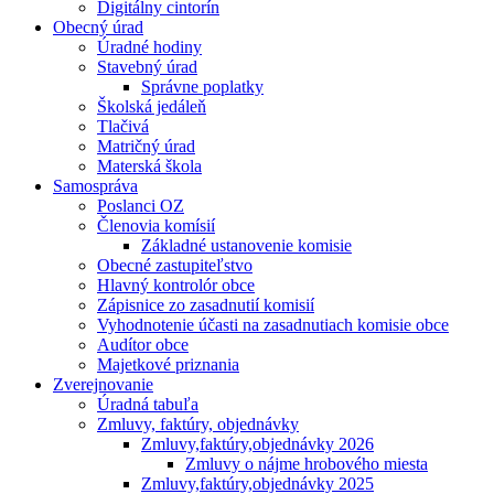
Digitálny cintorín
Obecný úrad
Úradné hodiny
Stavebný úrad
Správne poplatky
Školská jedáleň
Tlačivá
Matričný úrad
Materská škola
Samospráva
Poslanci OZ
Členovia komísií
Základné ustanovenie komisie
Obecné zastupiteľstvo
Hlavný kontrolór obce
Zápisnice zo zasadnutií komisií
Vyhodnotenie účasti na zasadnutiach komisie obce
Audítor obce
Majetkové priznania
Zverejnovanie
Úradná tabuľa
Zmluvy, faktúry, objednávky
Zmluvy,faktúry,objednávky 2026
Zmluvy o nájme hrobového miesta
Zmluvy,faktúry,objednávky 2025