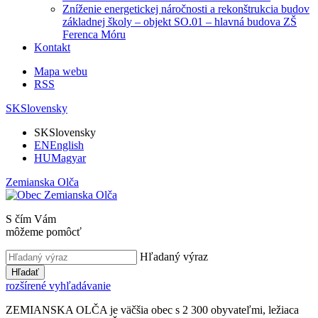
Zníženie energetickej náročnosti a rekonštrukcia budov
základnej školy – objekt SO.01 – hlavná budova ZŠ
Ferenca Móru
Kontakt
Mapa webu
RSS
SK
Slovensky
SK
Slovensky
EN
English
HU
Magyar
Zemianska Olča
S čím Vám
môžeme pomôcť
Hľadaný výraz
Hľadať
rozšírené vyhľadávanie
ZEMIANSKA OLČA je väčšia obec s 2 300 obyvateľmi, ležiaca