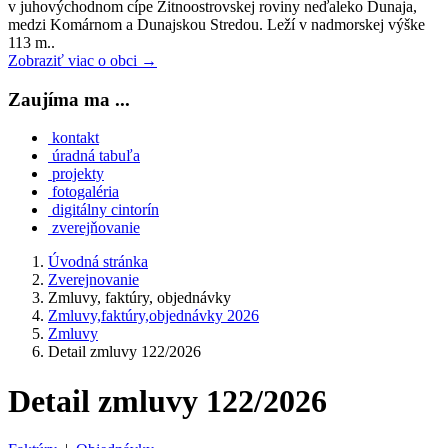
v juhovýchodnom cípe Žitnoostrovskej roviny neďaleko Dunaja,
medzi Komárnom a Dunajskou Stredou. Leží v nadmorskej výške
113 m..
Zobraziť viac o obci →
Zaujíma ma ...
kontakt
úradná tabuľa
projekty
fotogaléria
digitálny cintorín
zverejňovanie
Úvodná stránka
Zverejnovanie
Zmluvy, faktúry, objednávky
Zmluvy,faktúry,objednávky 2026
Zmluvy
Detail zmluvy 122/2026
Detail zmluvy 122/2026