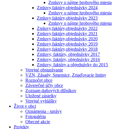
Zmluvy o nájme hrobového miesta
Zmluvy,faktúry,objednávky 2024
Zmluvy o nájme hrobového miesta
Zmluvy,faktúry,objednávky 2023
Zmluvy o nájme hrobového miesta
Zmluvy,faktúry,objednávky 2022
Zmluvy,faktúry,objednávky 2021
Zmluvy,faktúry,objednávky 2020
Zmluvy,faktúry,objednávky 2019
Zmluvy,faktúry,objednávky 2018
Zmluvy, faktúry, objednávky 2017
Zmluvy, faktúry, objednávky 2016
Zmluvy, faktúry a objednávky do 2015
Verejné obstarávanie
VZN, Zásady, Smernice, Zriaďovacie listiny
Rozpočet obce
Záverečné účty obce
Zoznam daňových dlžníkov
Uložené zásielky
Verejné vyhlášky
Život v obci
Oznámenia - správy
Fotogaléria
Obecné akcie
Projekty