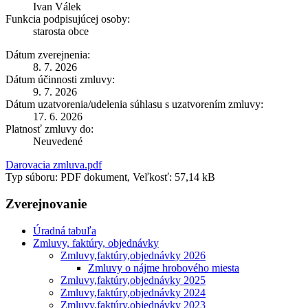
Ivan Válek
Funkcia podpisujúcej osoby:
starosta obce
Dátum zverejnenia:
8. 7. 2026
Dátum účinnosti zmluvy:
9. 7. 2026
Dátum uzatvorenia/udelenia súhlasu s uzatvorením zmluvy:
17. 6. 2026
Platnosť zmluvy do:
Neuvedené
Darovacia zmluva.pdf
Typ súboru: PDF dokument, Veľkosť: 57,14 kB
Zverejnovanie
Úradná tabuľa
Zmluvy, faktúry, objednávky
Zmluvy,faktúry,objednávky 2026
Zmluvy o nájme hrobového miesta
Zmluvy,faktúry,objednávky 2025
Zmluvy,faktúry,objednávky 2024
Zmluvy,faktúry,objednávky 2023