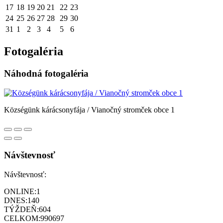
17
18
19
20
21
22
23
24
25
26
27
28
29
30
31
1
2
3
4
5
6
Fotogaléria
Náhodná fotogaléria
Községünk kárácsonyfája / Vianočný stromček obce 1
Návštevnosť
Návštevnosť:
ONLINE:
1
DNES:
140
TÝŽDEŇ:
604
CELKOM:
990697