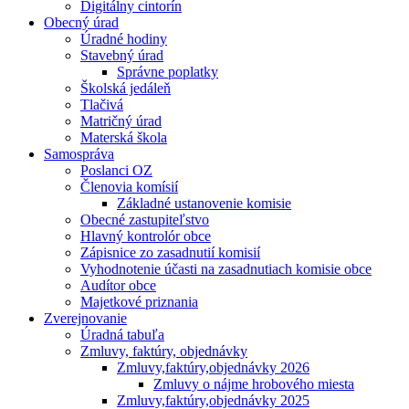
Digitálny cintorín
Obecný úrad
Úradné hodiny
Stavebný úrad
Správne poplatky
Školská jedáleň
Tlačivá
Matričný úrad
Materská škola
Samospráva
Poslanci OZ
Členovia komísií
Základné ustanovenie komisie
Obecné zastupiteľstvo
Hlavný kontrolór obce
Zápisnice zo zasadnutií komisií
Vyhodnotenie účasti na zasadnutiach komisie obce
Audítor obce
Majetkové priznania
Zverejnovanie
Úradná tabuľa
Zmluvy, faktúry, objednávky
Zmluvy,faktúry,objednávky 2026
Zmluvy o nájme hrobového miesta
Zmluvy,faktúry,objednávky 2025