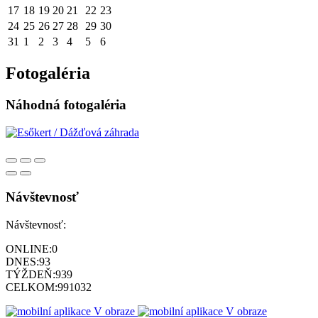
17
18
19
20
21
22
23
24
25
26
27
28
29
30
31
1
2
3
4
5
6
Fotogaléria
Náhodná fotogaléria
Návštevnosť
Návštevnosť:
ONLINE:
0
DNES:
93
TÝŽDEŇ:
939
CELKOM:
991032