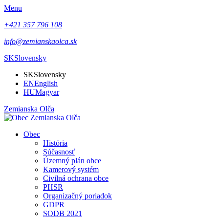
Menu
+421 357 796 108
info@zemianskaolca.sk
SK
Slovensky
SK
Slovensky
EN
English
HU
Magyar
Zemianska Olča
Obec
História
Súčasnosť
Územný plán obce
Kamerový systém
Civilná ochrana obce
PHSR
Organizačný poriadok
GDPR
SODB 2021