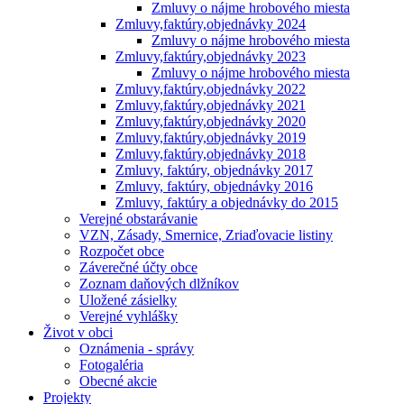
Zmluvy o nájme hrobového miesta
Zmluvy,faktúry,objednávky 2024
Zmluvy o nájme hrobového miesta
Zmluvy,faktúry,objednávky 2023
Zmluvy o nájme hrobového miesta
Zmluvy,faktúry,objednávky 2022
Zmluvy,faktúry,objednávky 2021
Zmluvy,faktúry,objednávky 2020
Zmluvy,faktúry,objednávky 2019
Zmluvy,faktúry,objednávky 2018
Zmluvy, faktúry, objednávky 2017
Zmluvy, faktúry, objednávky 2016
Zmluvy, faktúry a objednávky do 2015
Verejné obstarávanie
VZN, Zásady, Smernice, Zriaďovacie listiny
Rozpočet obce
Záverečné účty obce
Zoznam daňových dlžníkov
Uložené zásielky
Verejné vyhlášky
Život v obci
Oznámenia - správy
Fotogaléria
Obecné akcie
Projekty