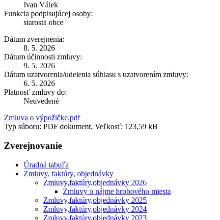
Ivan Válek
Funkcia podpisujúcej osoby:
starosta obce
Dátum zverejnenia:
8. 5. 2026
Dátum účinnosti zmluvy:
9. 5. 2026
Dátum uzatvorenia/udelenia súhlasu s uzatvorením zmluvy:
6. 5. 2026
Platnosť zmluvy do:
Neuvedené
Zmluva o výpožičke.pdf
Typ súboru: PDF dokument, Veľkosť: 123,59 kB
Zverejnovanie
Úradná tabuľa
Zmluvy, faktúry, objednávky
Zmluvy,faktúry,objednávky 2026
Zmluvy o nájme hrobového miesta
Zmluvy,faktúry,objednávky 2025
Zmluvy,faktúry,objednávky 2024
Zmluvy,faktúry,objednávky 2023