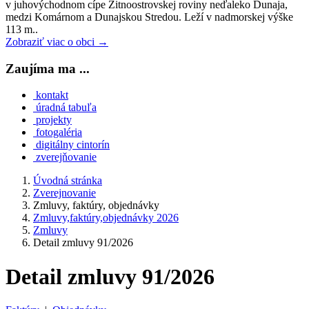
v juhovýchodnom cípe Žitnoostrovskej roviny neďaleko Dunaja,
medzi Komárnom a Dunajskou Stredou. Leží v nadmorskej výške
113 m..
Zobraziť viac o obci →
Zaujíma ma ...
kontakt
úradná tabuľa
projekty
fotogaléria
digitálny cintorín
zverejňovanie
Úvodná stránka
Zverejnovanie
Zmluvy, faktúry, objednávky
Zmluvy,faktúry,objednávky 2026
Zmluvy
Detail zmluvy 91/2026
Detail zmluvy 91/2026