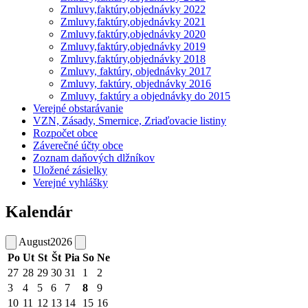
Zmluvy,faktúry,objednávky 2022
Zmluvy,faktúry,objednávky 2021
Zmluvy,faktúry,objednávky 2020
Zmluvy,faktúry,objednávky 2019
Zmluvy,faktúry,objednávky 2018
Zmluvy, faktúry, objednávky 2017
Zmluvy, faktúry, objednávky 2016
Zmluvy, faktúry a objednávky do 2015
Verejné obstarávanie
VZN, Zásady, Smernice, Zriaďovacie listiny
Rozpočet obce
Záverečné účty obce
Zoznam daňových dlžníkov
Uložené zásielky
Verejné vyhlášky
Kalendár
August
2026
Po
Ut
St
Št
Pia
So
Ne
27
28
29
30
31
1
2
3
4
5
6
7
8
9
10
11
12
13
14
15
16