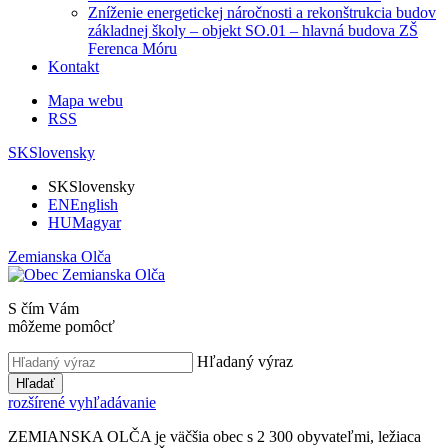
Zníženie energetickej náročnosti a rekonštrukcia budov
základnej školy – objekt SO.01 – hlavná budova ZŠ
Ferenca Móru
Kontakt
Mapa webu
RSS
SK
Slovensky
SK
Slovensky
EN
English
HU
Magyar
Zemianska Olča
S čím Vám
môžeme pomôcť
Hľadaný výraz
Hľadať
rozšírené vyhľadávanie
ZEMIANSKA OLČA je väčšia obec s 2 300 obyvateľmi, ležiaca