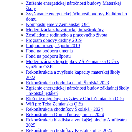
Zníženie energetickej náročnosti budovy Materskej
školy
Zvyšovanie energetickej účinnosti budovy Kultúrneho
domu
Kompostujeme v Zemianskej Olči
Modernizácia zdravotníckej infraštruktúry
Zosúladenie rodinného a pracovného života
Program obnovy dediny 2019
Podpora rozvoja športu 2019
Fond na podporu umenia
Fond na podporu športu
Modernizácia zdroja tepla v ZŠ Zemianska Olča s
využitím OZE
Rekonštrukcia a zvýšenie kapacity materskej školy
2022
Rekonštrukcia chodníka na ul. Školská 2023
Zníženie energetickej náročnosti budov základnej školy
- Školská jedáleň
Riešenie migračných výziev v Obci Zemianska Olča
Wifi pre Teba Zemianska Olča
Rekonštrukcia chodníkov Školská - 2024
Rekonštrukcia Domu ľudovej arch - 2024
Rekonštrukcia hľadiska a vonkajšej plochy Amfiteátra
2025
Rekonštrukcia chodníkov Kostolná ulica 2025