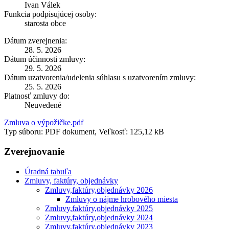
Ivan Válek
Funkcia podpisujúcej osoby:
starosta obce
Dátum zverejnenia:
28. 5. 2026
Dátum účinnosti zmluvy:
29. 5. 2026
Dátum uzatvorenia/udelenia súhlasu s uzatvorením zmluvy:
25. 5. 2026
Platnosť zmluvy do:
Neuvedené
Zmluva o výpožičke.pdf
Typ súboru: PDF dokument, Veľkosť: 125,12 kB
Zverejnovanie
Úradná tabuľa
Zmluvy, faktúry, objednávky
Zmluvy,faktúry,objednávky 2026
Zmluvy o nájme hrobového miesta
Zmluvy,faktúry,objednávky 2025
Zmluvy,faktúry,objednávky 2024
Zmluvy,faktúry,objednávky 2023