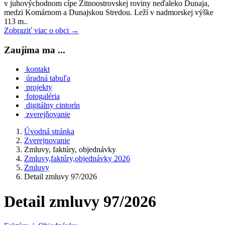
v juhovýchodnom cípe Žitnoostrovskej roviny neďaleko Dunaja,
medzi Komárnom a Dunajskou Stredou. Leží v nadmorskej výške
113 m..
Zobraziť viac o obci →
Zaujíma ma ...
kontakt
úradná tabuľa
projekty
fotogaléria
digitálny cintorín
zverejňovanie
Úvodná stránka
Zverejnovanie
Zmluvy, faktúry, objednávky
Zmluvy,faktúry,objednávky 2026
Zmluvy
Detail zmluvy 97/2026
Detail zmluvy 97/2026