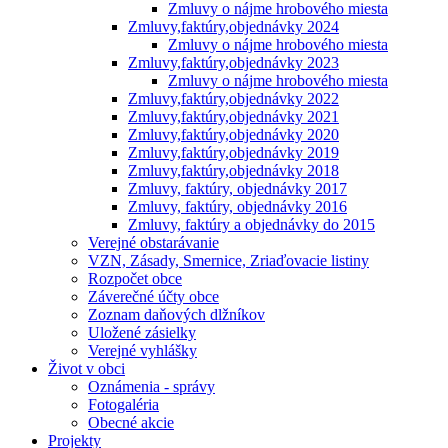
Zmluvy o nájme hrobového miesta
Zmluvy,faktúry,objednávky 2024
Zmluvy o nájme hrobového miesta
Zmluvy,faktúry,objednávky 2023
Zmluvy o nájme hrobového miesta
Zmluvy,faktúry,objednávky 2022
Zmluvy,faktúry,objednávky 2021
Zmluvy,faktúry,objednávky 2020
Zmluvy,faktúry,objednávky 2019
Zmluvy,faktúry,objednávky 2018
Zmluvy, faktúry, objednávky 2017
Zmluvy, faktúry, objednávky 2016
Zmluvy, faktúry a objednávky do 2015
Verejné obstarávanie
VZN, Zásady, Smernice, Zriaďovacie listiny
Rozpočet obce
Záverečné účty obce
Zoznam daňových dlžníkov
Uložené zásielky
Verejné vyhlášky
Život v obci
Oznámenia - správy
Fotogaléria
Obecné akcie
Projekty