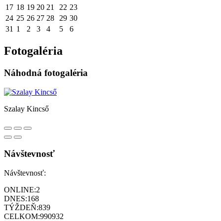
17
18
19
20
21
22
23
24
25
26
27
28
29
30
31
1
2
3
4
5
6
Fotogaléria
Náhodná fotogaléria
Szalay Kincső
Návštevnosť
Návštevnosť:
ONLINE:
2
DNES:
168
TÝŽDEŇ:
839
CELKOM:
990932