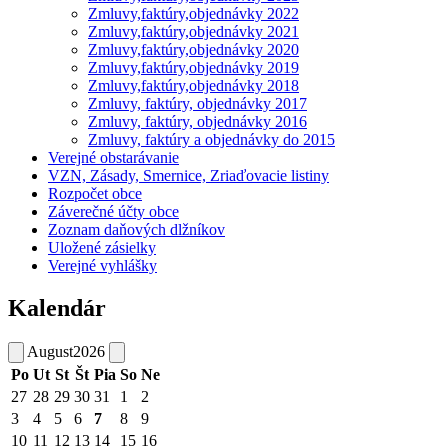
Zmluvy,faktúry,objednávky 2022
Zmluvy,faktúry,objednávky 2021
Zmluvy,faktúry,objednávky 2020
Zmluvy,faktúry,objednávky 2019
Zmluvy,faktúry,objednávky 2018
Zmluvy, faktúry, objednávky 2017
Zmluvy, faktúry, objednávky 2016
Zmluvy, faktúry a objednávky do 2015
Verejné obstarávanie
VZN, Zásady, Smernice, Zriaďovacie listiny
Rozpočet obce
Záverečné účty obce
Zoznam daňových dlžníkov
Uložené zásielky
Verejné vyhlášky
Kalendár
August
2026
Po
Ut
St
Št
Pia
So
Ne
27
28
29
30
31
1
2
3
4
5
6
7
8
9
10
11
12
13
14
15
16