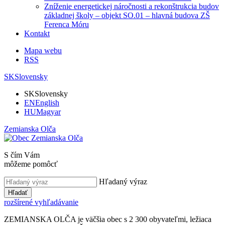
Zníženie energetickej náročnosti a rekonštrukcia budov
základnej školy – objekt SO.01 – hlavná budova ZŠ
Ferenca Móru
Kontakt
Mapa webu
RSS
SK
Slovensky
SK
Slovensky
EN
English
HU
Magyar
Zemianska Olča
S čím Vám
môžeme pomôcť
Hľadaný výraz
Hľadať
rozšírené vyhľadávanie
ZEMIANSKA OLČA je väčšia obec s 2 300 obyvateľmi, ležiaca