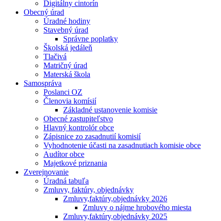
Digitálny cintorín
Obecný úrad
Úradné hodiny
Stavebný úrad
Správne poplatky
Školská jedáleň
Tlačivá
Matričný úrad
Materská škola
Samospráva
Poslanci OZ
Členovia komísií
Základné ustanovenie komisie
Obecné zastupiteľstvo
Hlavný kontrolór obce
Zápisnice zo zasadnutií komisií
Vyhodnotenie účasti na zasadnutiach komisie obce
Audítor obce
Majetkové priznania
Zverejnovanie
Úradná tabuľa
Zmluvy, faktúry, objednávky
Zmluvy,faktúry,objednávky 2026
Zmluvy o nájme hrobového miesta
Zmluvy,faktúry,objednávky 2025