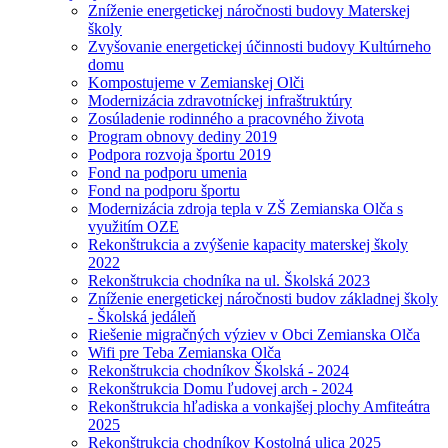
Zníženie energetickej náročnosti budovy Materskej
školy
Zvyšovanie energetickej účinnosti budovy Kultúrneho
domu
Kompostujeme v Zemianskej Olči
Modernizácia zdravotníckej infraštruktúry
Zosúladenie rodinného a pracovného života
Program obnovy dediny 2019
Podpora rozvoja športu 2019
Fond na podporu umenia
Fond na podporu športu
Modernizácia zdroja tepla v ZŠ Zemianska Olča s
využitím OZE
Rekonštrukcia a zvýšenie kapacity materskej školy
2022
Rekonštrukcia chodníka na ul. Školská 2023
Zníženie energetickej náročnosti budov základnej školy
- Školská jedáleň
Riešenie migračných výziev v Obci Zemianska Olča
Wifi pre Teba Zemianska Olča
Rekonštrukcia chodníkov Školská - 2024
Rekonštrukcia Domu ľudovej arch - 2024
Rekonštrukcia hľadiska a vonkajšej plochy Amfiteátra
2025
Rekonštrukcia chodníkov Kostolná ulica 2025