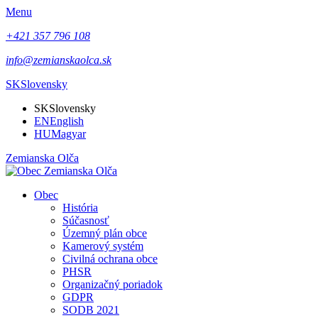
Menu
+421 357 796 108
info@zemianskaolca.sk
SK
Slovensky
SK
Slovensky
EN
English
HU
Magyar
Zemianska Olča
Obec
História
Súčasnosť
Územný plán obce
Kamerový systém
Civilná ochrana obce
PHSR
Organizačný poriadok
GDPR
SODB 2021