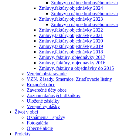
Zmluvy o nájme hrobového miesta
Zmluvy,faktúry,objednávky 2024
Zmluvy o nájme hrobového miesta
Zmluvy,faktúry,objednávky 2023
Zmluvy o nájme hrobového miesta
Zmluvy,faktúry,objednávky 2022
Zmluvy,faktúry,objednávky 2021
Zmluvy,faktúry,objednávky 2020
Zmluvy,faktúry,objednávky 2019
Zmluvy,faktúry,objednávky 2018
Zmluvy, faktúry, objednávky 2017
Zmluvy, faktúry, objednávky 2016
Zmluvy, faktúry a objednávky do 2015
Verejné obstarávanie
VZN, Zásady, Smernice, Zriaďovacie listiny
Rozpočet obce
Záverečné účty obce
Zoznam daňových dlžníkov
Uložené zásielky
Verejné vyhlášky
Život v obci
Oznámenia - správy
Fotogaléria
Obecné akcie
Projekty