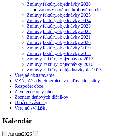
Zmluvy,faktúry,objednávky 2026
Zmluvy o nájme hrobového miesta
Zmluvy,faktúry,objednávky 2025
Zmluvy,faktúry,objednávky 2024
Zmluvy,faktúry,objednávky 2023
Zmluvy,faktúry,objednávky 2022
Zmluvy,faktúry,objednávky 2021
Zmluvy,faktúry,objednávky 2020
Zmluvy,faktúry,objednávky 2019
Zmluvy,faktúry,objednávky 2018
Zmluvy, faktúry, objednávky 2017
Zmluvy, faktúry, objednávky 2016
Zmluvy, faktúry a objednávky do 2015
Verejné obstarávanie
VZN, Zásady, Smernice, Zriaďovacie listiny
Rozpočet obce
Záverečné účty obce
Zoznam daňových dlžníkov
Uložené zásielky
Verejné vyhlášky
Kalendár
August
2026