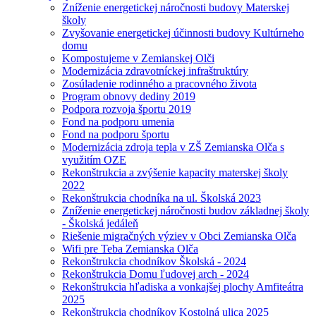
Zníženie energetickej náročnosti budovy Materskej
školy
Zvyšovanie energetickej účinnosti budovy Kultúrneho
domu
Kompostujeme v Zemianskej Olči
Modernizácia zdravotníckej infraštruktúry
Zosúladenie rodinného a pracovného života
Program obnovy dediny 2019
Podpora rozvoja športu 2019
Fond na podporu umenia
Fond na podporu športu
Modernizácia zdroja tepla v ZŠ Zemianska Olča s
využitím OZE
Rekonštrukcia a zvýšenie kapacity materskej školy
2022
Rekonštrukcia chodníka na ul. Školská 2023
Zníženie energetickej náročnosti budov základnej školy
- Školská jedáleň
Riešenie migračných výziev v Obci Zemianska Olča
Wifi pre Teba Zemianska Olča
Rekonštrukcia chodníkov Školská - 2024
Rekonštrukcia Domu ľudovej arch - 2024
Rekonštrukcia hľadiska a vonkajšej plochy Amfiteátra
2025
Rekonštrukcia chodníkov Kostolná ulica 2025