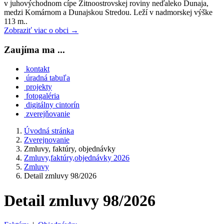
v juhovýchodnom cípe Žitnoostrovskej roviny neďaleko Dunaja,
medzi Komárnom a Dunajskou Stredou. Leží v nadmorskej výške
113 m..
Zobraziť viac o obci →
Zaujíma ma ...
kontakt
úradná tabuľa
projekty
fotogaléria
digitálny cintorín
zverejňovanie
Úvodná stránka
Zverejnovanie
Zmluvy, faktúry, objednávky
Zmluvy,faktúry,objednávky 2026
Zmluvy
Detail zmluvy 98/2026
Detail zmluvy 98/2026