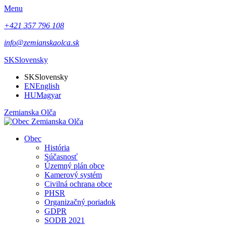
Menu
+421 357 796 108
info@zemianskaolca.sk
SK
Slovensky
SK
Slovensky
EN
English
HU
Magyar
Zemianska Olča
Obec
História
Súčasnosť
Územný plán obce
Kamerový systém
Civilná ochrana obce
PHSR
Organizačný poriadok
GDPR
SODB 2021