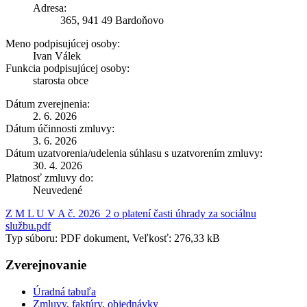
Adresa:
365, 941 49 Bardoňovo
Meno podpisujúcej osoby:
Ivan Válek
Funkcia podpisujúcej osoby:
starosta obce
Dátum zverejnenia:
2. 6. 2026
Dátum účinnosti zmluvy:
3. 6. 2026
Dátum uzatvorenia/udelenia súhlasu s uzatvorením zmluvy:
30. 4. 2026
Platnosť zmluvy do:
Neuvedené
Z M L U V A č. 2026_2 o platení časti úhrady za sociálnu
službu.pdf
Typ súboru: PDF dokument, Veľkosť: 276,33 kB
Zverejnovanie
Úradná tabuľa
Zmluvy, faktúry, objednávky