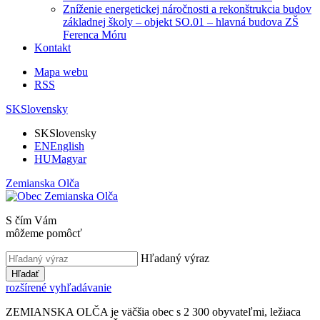
Zníženie energetickej náročnosti a rekonštrukcia budov
základnej školy – objekt SO.01 – hlavná budova ZŠ
Ferenca Móru
Kontakt
Mapa webu
RSS
SK
Slovensky
SK
Slovensky
EN
English
HU
Magyar
Zemianska Olča
S čím Vám
môžeme pomôcť
Hľadaný výraz
Hľadať
rozšírené vyhľadávanie
ZEMIANSKA OLČA je väčšia obec s 2 300 obyvateľmi, ležiaca