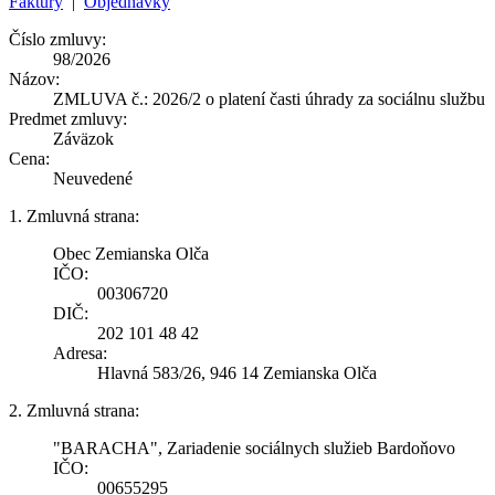
Faktúry
|
Objednávky
Číslo zmluvy:
98/2026
Názov:
ZMLUVA č.: 2026/2 o platení časti úhrady za sociálnu službu
Predmet zmluvy:
Záväzok
Cena:
Neuvedené
1. Zmluvná strana:
Obec Zemianska Olča
IČO:
00306720
DIČ:
202 101 48 42
Adresa:
Hlavná 583/26, 946 14 Zemianska Olča
2. Zmluvná strana:
"BARACHA", Zariadenie sociálnych služieb Bardoňovo
IČO:
00655295