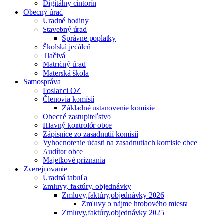
Digitálny cintorín
Obecný úrad
Úradné hodiny
Stavebný úrad
Správne poplatky
Školská jedáleň
Tlačivá
Matričný úrad
Materská škola
Samospráva
Poslanci OZ
Členovia komísií
Základné ustanovenie komisie
Obecné zastupiteľstvo
Hlavný kontrolór obce
Zápisnice zo zasadnutií komisií
Vyhodnotenie účasti na zasadnutiach komisie obce
Audítor obce
Majetkové priznania
Zverejnovanie
Úradná tabuľa
Zmluvy, faktúry, objednávky
Zmluvy,faktúry,objednávky 2026
Zmluvy o nájme hrobového miesta
Zmluvy,faktúry,objednávky 2025