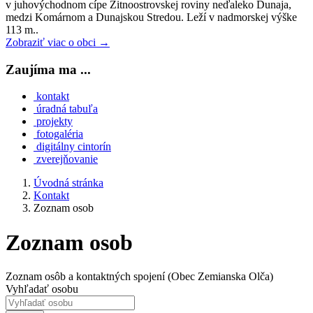
v juhovýchodnom cípe Žitnoostrovskej roviny neďaleko Dunaja,
medzi Komárnom a Dunajskou Stredou. Leží v nadmorskej výške
113 m..
Zobraziť viac o obci →
Zaujíma ma ...
kontakt
úradná tabuľa
projekty
fotogaléria
digitálny cintorín
zverejňovanie
Úvodná stránka
Kontakt
Zoznam osob
Zoznam osob
Zoznam osôb a kontaktných spojení (Obec Zemianska Olča)
Vyhľadať osobu