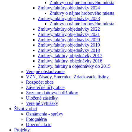
Zmluvy o nájme hrobového miesta
Zmluvy,faktúry,objednávky 2024
Zmluvy o nájme hrobového miesta
Zmluvy,faktúry,objednávky 2023
Zmluvy o nájme hrobového miesta
Zmluvy,faktúry,objednávky 2022
Zmluvy,faktúry,objednávky 2021
Zmluvy,faktúry,objednávky 2020
Zmluvy,faktúry,objednávky 2019
Zmluvy,faktúry,objednávky 2018
Zmluvy, faktúry, objednávky 2017
Zmluvy, faktúry, objednávky 2016
Zmluvy, faktúry a objednávky do 2015
Verejné obstarávanie
VZN, Zásady, Smernice, Zriaďovacie listiny
Rozpočet obce
Záverečné účty obce
Zoznam daňových dlžníkov
Uložené zásielky
Verejné vyhlášky
Život v obci
Oznámenia - správy
Fotogaléria
Obecné akcie
Projekty