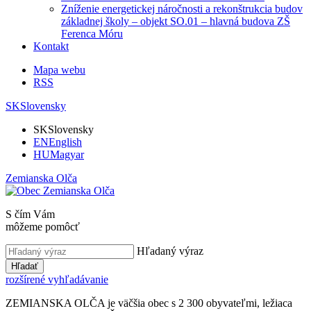
Zníženie energetickej náročnosti a rekonštrukcia budov
základnej školy – objekt SO.01 – hlavná budova ZŠ
Ferenca Móru
Kontakt
Mapa webu
RSS
SK
Slovensky
SK
Slovensky
EN
English
HU
Magyar
Zemianska Olča
S čím Vám
môžeme pomôcť
Hľadaný výraz
Hľadať
rozšírené vyhľadávanie
ZEMIANSKA OLČA je väčšia obec s 2 300 obyvateľmi, ležiaca