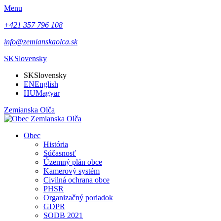
Menu
+421 357 796 108
info@zemianskaolca.sk
SK
Slovensky
SK
Slovensky
EN
English
HU
Magyar
Zemianska Olča
Obec
História
Súčasnosť
Územný plán obce
Kamerový systém
Civilná ochrana obce
PHSR
Organizačný poriadok
GDPR
SODB 2021