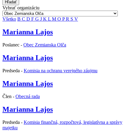
Hľadať
Vybrať organizáciu
Všetko
B
C
D
F
G
J
K
L
M
O
P
R
S
V
Marianna Lajos
Poslanec -
Obec Zemianska Olča
Marianna Lajos
Predseda -
Komisia na ochranu verejného záujmu
Marianna Lajos
Člen -
Obecná rada
Marianna Lajos
Predseda -
Komisia finančná, rozpočtová, legislatívna a správy
majetku