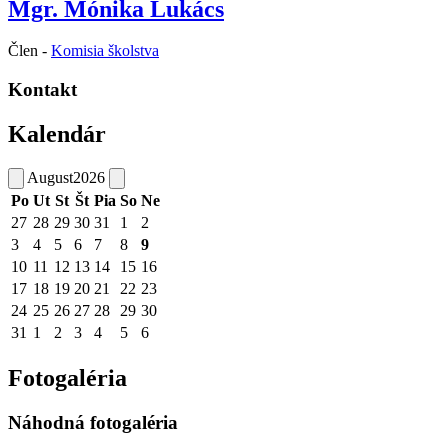
Mgr. Mónika Lukács
Člen -
Komisia školstva
Kontakt
Kalendár
August
2026
Po
Ut
St
Št
Pia
So
Ne
27
28
29
30
31
1
2
3
4
5
6
7
8
9
10
11
12
13
14
15
16
17
18
19
20
21
22
23
24
25
26
27
28
29
30
31
1
2
3
4
5
6
Fotogaléria
Náhodná fotogaléria