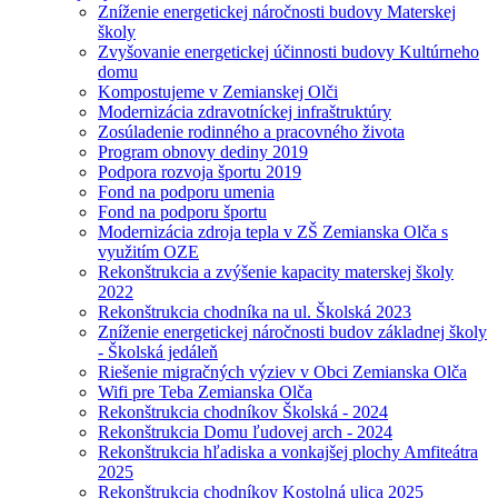
Zníženie energetickej náročnosti budovy Materskej
školy
Zvyšovanie energetickej účinnosti budovy Kultúrneho
domu
Kompostujeme v Zemianskej Olči
Modernizácia zdravotníckej infraštruktúry
Zosúladenie rodinného a pracovného života
Program obnovy dediny 2019
Podpora rozvoja športu 2019
Fond na podporu umenia
Fond na podporu športu
Modernizácia zdroja tepla v ZŠ Zemianska Olča s
využitím OZE
Rekonštrukcia a zvýšenie kapacity materskej školy
2022
Rekonštrukcia chodníka na ul. Školská 2023
Zníženie energetickej náročnosti budov základnej školy
- Školská jedáleň
Riešenie migračných výziev v Obci Zemianska Olča
Wifi pre Teba Zemianska Olča
Rekonštrukcia chodníkov Školská - 2024
Rekonštrukcia Domu ľudovej arch - 2024
Rekonštrukcia hľadiska a vonkajšej plochy Amfiteátra
2025
Rekonštrukcia chodníkov Kostolná ulica 2025