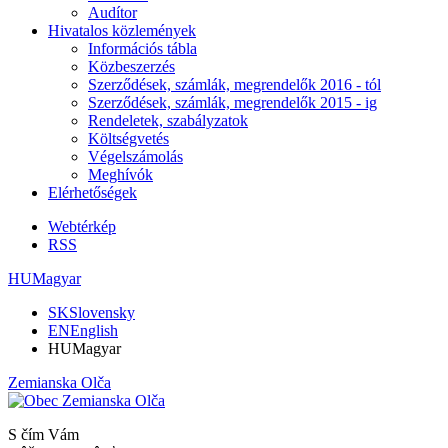
Audítor
Hivatalos közlemények
Információs tábla
Közbeszerzés
Szerződések, számlák, megrendelők 2016 - tól
Szerződések, számlák, megrendelők 2015 - ig
Rendeletek, szabályzatok
Költségvetés
Végelszámolás
Meghívók
Elérhetőségek
Webtérkép
RSS
HU
Magyar
SK
Slovensky
EN
English
HU
Magyar
Zemianska Olča
S čím Vám