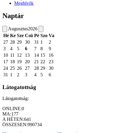
Meghívók
Naptár
Augusztus
2026
Hé
Ke
Sze
Csü
Pé
Szo
Va
27
28
29
30
31
1
2
3
4
5
6
7
8
9
10
11
12
13
14
15
16
17
18
19
20
21
22
23
24
25
26
27
28
29
30
31
1
2
3
4
5
6
Látogatottság
Látogatottság:
ONLINE:
0
MA:
177
A HÉTEN:
641
ÖSSZESEN:
990734