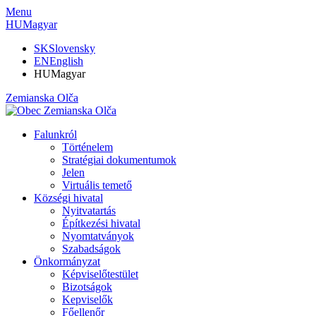
Menu
HU
Magyar
SK
Slovensky
EN
English
HU
Magyar
Zemianska Olča
Falunkról
Történelem
Stratégiai dokumentumok
Jelen
Virtuális temető
Községi hivatal
Nyitvatartás
Építkezési hivatal
Nyomtatványok
Szabadságok
Önkormányzat
Képviselőtestület
Bizotságok
Kepviselők
Főellenőr