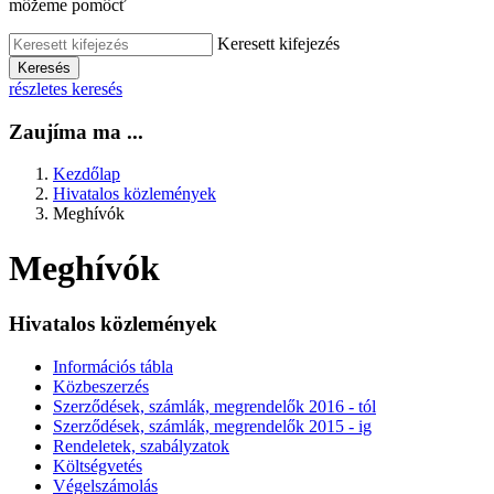
môžeme pomôcť
Keresett kifejezés
Keresés
részletes keresés
Zaujíma ma ...
Kezdőlap
Hivatalos közlemények
Meghívók
Meghívók
Hivatalos közlemények
Információs tábla
Közbeszerzés
Szerződések, számlák, megrendelők 2016 - tól
Szerződések, számlák, megrendelők 2015 - ig
Rendeletek, szabályzatok
Költségvetés
Végelszámolás