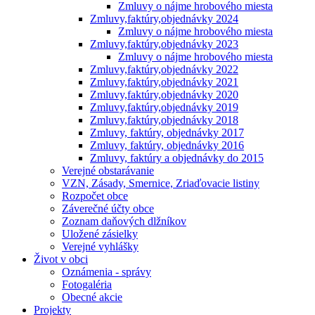
Zmluvy o nájme hrobového miesta
Zmluvy,faktúry,objednávky 2024
Zmluvy o nájme hrobového miesta
Zmluvy,faktúry,objednávky 2023
Zmluvy o nájme hrobového miesta
Zmluvy,faktúry,objednávky 2022
Zmluvy,faktúry,objednávky 2021
Zmluvy,faktúry,objednávky 2020
Zmluvy,faktúry,objednávky 2019
Zmluvy,faktúry,objednávky 2018
Zmluvy, faktúry, objednávky 2017
Zmluvy, faktúry, objednávky 2016
Zmluvy, faktúry a objednávky do 2015
Verejné obstarávanie
VZN, Zásady, Smernice, Zriaďovacie listiny
Rozpočet obce
Záverečné účty obce
Zoznam daňových dlžníkov
Uložené zásielky
Verejné vyhlášky
Život v obci
Oznámenia - správy
Fotogaléria
Obecné akcie
Projekty