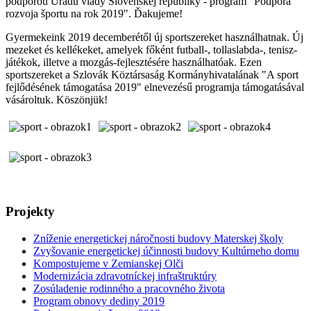
podporou Úradu vlády Slovenskej republiky - program "Podpora
rozvoja športu na rok 2019". Ďakujeme!
Gyermekeink 2019 decemberétől új sportszereket használhatnak. Új
mezeket és kellékeket, amelyek főként futball-, tollaslabda-, tenisz-
játékok, illetve a mozgás-fejlesztésére használhatóak. Ezen
sportszereket a Szlovák Köztársaság Kormányhivatalának "A sport
fejlődésének támogatása 2019" elnevezésű programja támogatásával
vásároltuk. Köszönjük!
Projekty
Zníženie energetickej náročnosti budovy Materskej školy
Zvyšovanie energetickej účinnosti budovy Kultúrneho domu
Kompostujeme v Zemianskej Olči
Modernizácia zdravotníckej infraštruktúry
Zosúladenie rodinného a pracovného života
Program obnovy dediny 2019