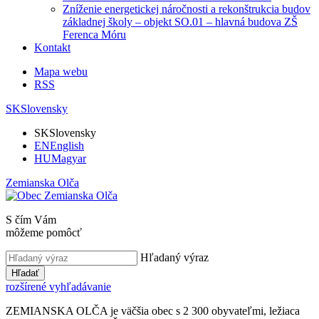
Zníženie energetickej náročnosti a rekonštrukcia budov
základnej školy – objekt SO.01 – hlavná budova ZŠ
Ferenca Móru
Kontakt
Mapa webu
RSS
SK
Slovensky
SK
Slovensky
EN
English
HU
Magyar
Zemianska Olča
S čím Vám
môžeme pomôcť
Hľadaný výraz
Hľadať
rozšírené vyhľadávanie
ZEMIANSKA OLČA je väčšia obec s 2 300 obyvateľmi, ležiaca