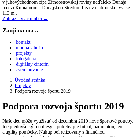
v juhovýchodnom cípe Žitnoostrovskej roviny neďaleko Dunaja,
medzi Komárnom a Dunajskou Stredou. Leží v nadmorskej výške
113 m..
Zobraziť viac o obci →
Zaujíma ma ...
kontakt
úradná tabuľa
projekty
fotogaléria
digitálny cintorín
zverejňovanie
Úvodná stránka
Projekty
Podpora rozvoja športu 2019
Podpora rozvoja športu 2019
Naše deti môžu využívať od decembra 2019 nové športové potreby.
Ide predovšetkým o dresy a potreby pre futbal, badminton, tenis
a agility pomôcky. Nákup bol relizovaný s finančnou