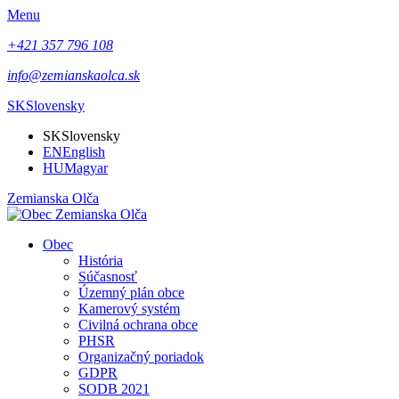
Menu
+421 357 796 108
info@zemianskaolca.sk
SK
Slovensky
SK
Slovensky
EN
English
HU
Magyar
Zemianska Olča
Obec
História
Súčasnosť
Územný plán obce
Kamerový systém
Civilná ochrana obce
PHSR
Organizačný poriadok
GDPR
SODB 2021