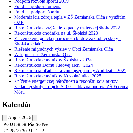
Podpora rozvoja športu 2019
Fond na podporu umenia
Fond na podporu športu
Modernizácia zdroja tepla v ZŠ Zemianska Olča s využitím
OZE
Rekonštrukcia a zvýšenie kapacity materskej školy 2022
Rekonštrukcia chodníka na ul. Školská 2023
Zníženie energetickej náročnosti budov základnej školy -
Školská jedáleň
Riešenie migračných výziev v Obci Zemianska Olča
Wifi pre Teba Zemianska Olča
Rekonštrukcia chodníkov Školská - 2024
Rekonštrukcia Domu ľudovej arch - 2024
Rekonštrukcia hľadiska a vonkajšej plochy Amfiteátra 2025
Rekonštrukcia chodníkov Kostolná ulica 2025
Zníženie energetickej náročnosti a rekonštrukcia budov
základnej školy – objekt SO.01 – hlavná budova ZŠ Ferenca
Móru
Kalendár
August
2026
Po
Ut
St
Št
Pia
So
Ne
27
28
29
30
31
1
2