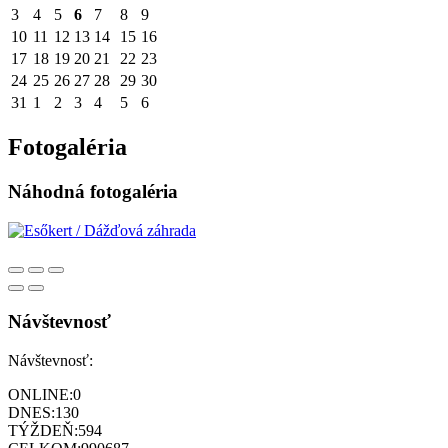
3
4
5
6
7
8
9
10
11
12
13
14
15
16
17
18
19
20
21
22
23
24
25
26
27
28
29
30
31
1
2
3
4
5
6
Fotogaléria
Náhodná fotogaléria
Návštevnosť
Návštevnosť:
ONLINE:
0
DNES:
130
TÝŽDEŇ:
594