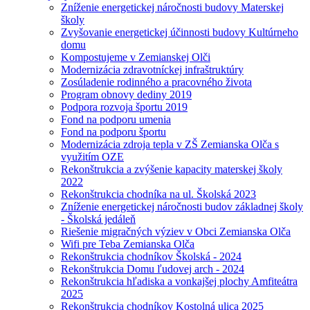
Zníženie energetickej náročnosti budovy Materskej
školy
Zvyšovanie energetickej účinnosti budovy Kultúrneho
domu
Kompostujeme v Zemianskej Olči
Modernizácia zdravotníckej infraštruktúry
Zosúladenie rodinného a pracovného života
Program obnovy dediny 2019
Podpora rozvoja športu 2019
Fond na podporu umenia
Fond na podporu športu
Modernizácia zdroja tepla v ZŠ Zemianska Olča s
využitím OZE
Rekonštrukcia a zvýšenie kapacity materskej školy
2022
Rekonštrukcia chodníka na ul. Školská 2023
Zníženie energetickej náročnosti budov základnej školy
- Školská jedáleň
Riešenie migračných výziev v Obci Zemianska Olča
Wifi pre Teba Zemianska Olča
Rekonštrukcia chodníkov Školská - 2024
Rekonštrukcia Domu ľudovej arch - 2024
Rekonštrukcia hľadiska a vonkajšej plochy Amfiteátra
2025
Rekonštrukcia chodníkov Kostolná ulica 2025