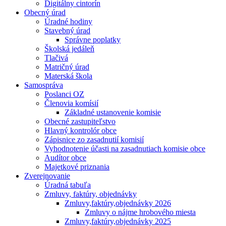
Digitálny cintorín
Obecný úrad
Úradné hodiny
Stavebný úrad
Správne poplatky
Školská jedáleň
Tlačivá
Matričný úrad
Materská škola
Samospráva
Poslanci OZ
Členovia komísií
Základné ustanovenie komisie
Obecné zastupiteľstvo
Hlavný kontrolór obce
Zápisnice zo zasadnutií komisií
Vyhodnotenie účasti na zasadnutiach komisie obce
Audítor obce
Majetkové priznania
Zverejnovanie
Úradná tabuľa
Zmluvy, faktúry, objednávky
Zmluvy,faktúry,objednávky 2026
Zmluvy o nájme hrobového miesta
Zmluvy,faktúry,objednávky 2025