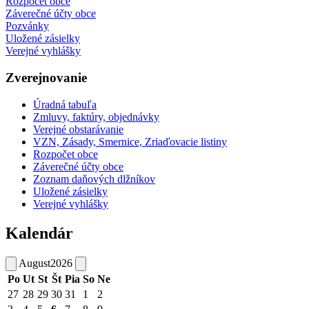
Rozpočet obce
Záverečné účty obce
Pozvánky
Uložené zásielky
Verejné vyhlášky
Zverejnovanie
Úradná tabuľa
Zmluvy, faktúry, objednávky
Verejné obstarávanie
VZN, Zásady, Smernice, Zriaďovacie listiny
Rozpočet obce
Záverečné účty obce
Zoznam daňových dlžníkov
Uložené zásielky
Verejné vyhlášky
Kalendár
August
2026
Po
Ut
St
Št
Pia
So
Ne
27
28
29
30
31
1
2