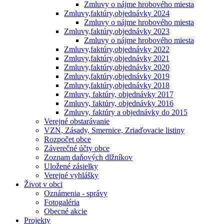
Zmluvy o nájme hrobového miesta
Zmluvy,faktúry,objednávky 2024
Zmluvy o nájme hrobového miesta
Zmluvy,faktúry,objednávky 2023
Zmluvy o nájme hrobového miesta
Zmluvy,faktúry,objednávky 2022
Zmluvy,faktúry,objednávky 2021
Zmluvy,faktúry,objednávky 2020
Zmluvy,faktúry,objednávky 2019
Zmluvy,faktúry,objednávky 2018
Zmluvy, faktúry, objednávky 2017
Zmluvy, faktúry, objednávky 2016
Zmluvy, faktúry a objednávky do 2015
Verejné obstarávanie
VZN, Zásady, Smernice, Zriaďovacie listiny
Rozpočet obce
Záverečné účty obce
Zoznam daňových dlžníkov
Uložené zásielky
Verejné vyhlášky
Život v obci
Oznámenia - správy
Fotogaléria
Obecné akcie
Projekty