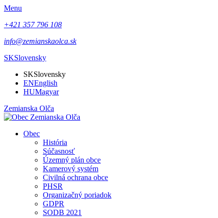
Menu
+421 357 796 108
info@zemianskaolca.sk
SK
Slovensky
SK
Slovensky
EN
English
HU
Magyar
Zemianska Olča
Obec
História
Súčasnosť
Územný plán obce
Kamerový systém
Civilná ochrana obce
PHSR
Organizačný poriadok
GDPR
SODB 2021