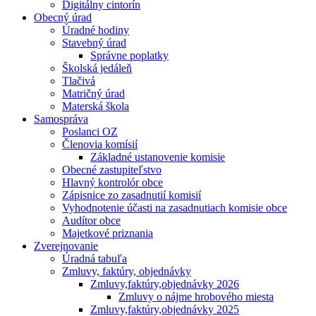
Digitálny cintorín
Obecný úrad
Úradné hodiny
Stavebný úrad
Správne poplatky
Školská jedáleň
Tlačivá
Matričný úrad
Materská škola
Samospráva
Poslanci OZ
Členovia komísií
Základné ustanovenie komisie
Obecné zastupiteľstvo
Hlavný kontrolór obce
Zápisnice zo zasadnutií komisií
Vyhodnotenie účasti na zasadnutiach komisie obce
Audítor obce
Majetkové priznania
Zverejnovanie
Úradná tabuľa
Zmluvy, faktúry, objednávky
Zmluvy,faktúry,objednávky 2026
Zmluvy o nájme hrobového miesta
Zmluvy,faktúry,objednávky 2025