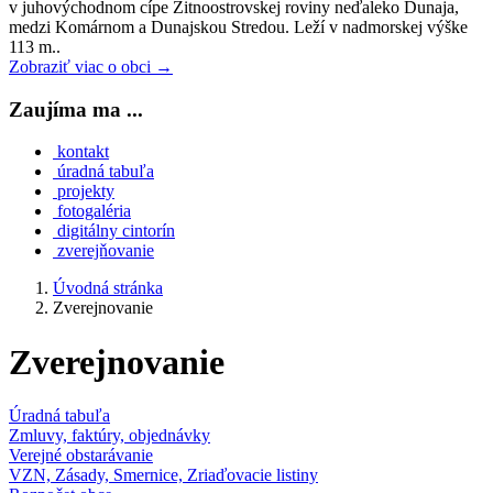
v juhovýchodnom cípe Žitnoostrovskej roviny neďaleko Dunaja,
medzi Komárnom a Dunajskou Stredou. Leží v nadmorskej výške
113 m..
Zobraziť viac o obci →
Zaujíma ma ...
kontakt
úradná tabuľa
projekty
fotogaléria
digitálny cintorín
zverejňovanie
Úvodná stránka
Zverejnovanie
Zverejnovanie
Úradná tabuľa
Zmluvy, faktúry, objednávky
Verejné obstarávanie
VZN, Zásady, Smernice, Zriaďovacie listiny