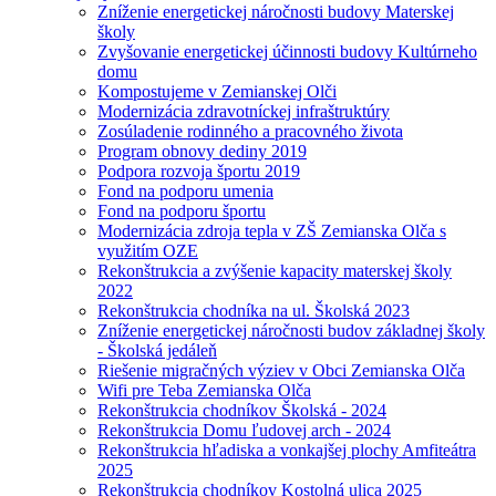
Zníženie energetickej náročnosti budovy Materskej
školy
Zvyšovanie energetickej účinnosti budovy Kultúrneho
domu
Kompostujeme v Zemianskej Olči
Modernizácia zdravotníckej infraštruktúry
Zosúladenie rodinného a pracovného života
Program obnovy dediny 2019
Podpora rozvoja športu 2019
Fond na podporu umenia
Fond na podporu športu
Modernizácia zdroja tepla v ZŠ Zemianska Olča s
využitím OZE
Rekonštrukcia a zvýšenie kapacity materskej školy
2022
Rekonštrukcia chodníka na ul. Školská 2023
Zníženie energetickej náročnosti budov základnej školy
- Školská jedáleň
Riešenie migračných výziev v Obci Zemianska Olča
Wifi pre Teba Zemianska Olča
Rekonštrukcia chodníkov Školská - 2024
Rekonštrukcia Domu ľudovej arch - 2024
Rekonštrukcia hľadiska a vonkajšej plochy Amfiteátra
2025
Rekonštrukcia chodníkov Kostolná ulica 2025