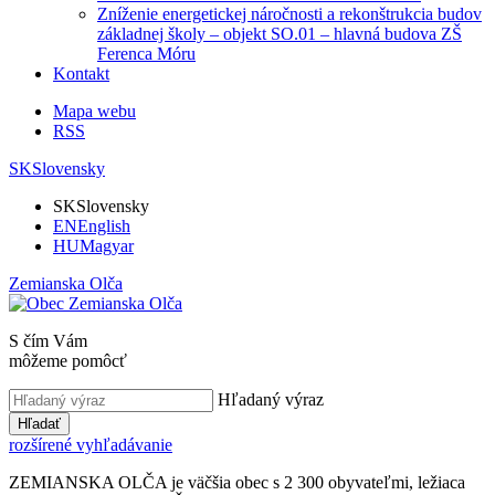
Zníženie energetickej náročnosti a rekonštrukcia budov
základnej školy – objekt SO.01 – hlavná budova ZŠ
Ferenca Móru
Kontakt
Mapa webu
RSS
SK
Slovensky
SK
Slovensky
EN
English
HU
Magyar
Zemianska Olča
S čím Vám
môžeme pomôcť
Hľadaný výraz
Hľadať
rozšírené vyhľadávanie
ZEMIANSKA OLČA je väčšia obec s 2 300 obyvateľmi, ležiaca