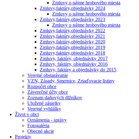
Zmluvy o nájme hrobového miesta
Zmluvy,faktúry,objednávky 2024
Zmluvy o nájme hrobového miesta
Zmluvy,faktúry,objednávky 2023
Zmluvy o nájme hrobového miesta
Zmluvy,faktúry,objednávky 2022
Zmluvy,faktúry,objednávky 2021
Zmluvy,faktúry,objednávky 2020
Zmluvy,faktúry,objednávky 2019
Zmluvy,faktúry,objednávky 2018
Zmluvy, faktúry, objednávky 2017
Zmluvy, faktúry, objednávky 2016
Zmluvy, faktúry a objednávky do 2015
Verejné obstarávanie
VZN, Zásady, Smernice, Zriaďovacie listiny
Rozpočet obce
Záverečné účty obce
Zoznam daňových dlžníkov
Uložené zásielky
Verejné vyhlášky
Život v obci
Oznámenia - správy
Fotogaléria
Obecné akcie
Projekty