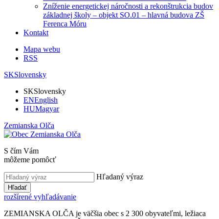
Zníženie energetickej náročnosti a rekonštrukcia budov
základnej školy – objekt SO.01 – hlavná budova ZŠ
Ferenca Móru
Kontakt
Mapa webu
RSS
SK
Slovensky
SK
Slovensky
EN
English
HU
Magyar
Zemianska Olča
S čím Vám
môžeme pomôcť
Hľadaný výraz
Hľadať
rozšírené vyhľadávanie
ZEMIANSKA OLČA je väčšia obec s 2 300 obyvateľmi, ležiaca