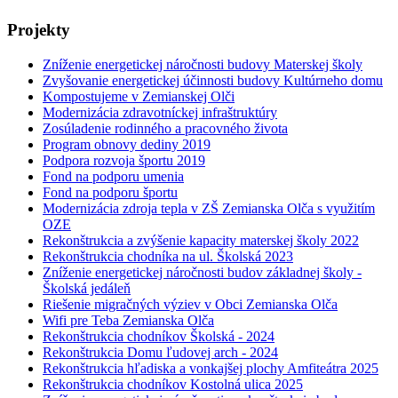
Projekty
Zníženie energetickej náročnosti budovy Materskej školy
Zvyšovanie energetickej účinnosti budovy Kultúrneho domu
Kompostujeme v Zemianskej Olči
Modernizácia zdravotníckej infraštruktúry
Zosúladenie rodinného a pracovného života
Program obnovy dediny 2019
Podpora rozvoja športu 2019
Fond na podporu umenia
Fond na podporu športu
Modernizácia zdroja tepla v ZŠ Zemianska Olča s využitím
OZE
Rekonštrukcia a zvýšenie kapacity materskej školy 2022
Rekonštrukcia chodníka na ul. Školská 2023
Zníženie energetickej náročnosti budov základnej školy -
Školská jedáleň
Riešenie migračných výziev v Obci Zemianska Olča
Wifi pre Teba Zemianska Olča
Rekonštrukcia chodníkov Školská - 2024
Rekonštrukcia Domu ľudovej arch - 2024
Rekonštrukcia hľadiska a vonkajšej plochy Amfiteátra 2025
Rekonštrukcia chodníkov Kostolná ulica 2025