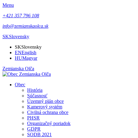
Menu
+421 357 796 108
info@zemianskaolca.sk
SK
Slovensky
SK
Slovensky
EN
English
HU
Magyar
Zemianska Olča
Obec
História
Súčasnosť
Územný plán obce
Kamerový systém
Civilná ochrana obce
PHSR
Organizačný poriadok
GDPR
SODB 2021