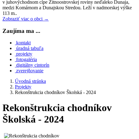
v juhovýchodnom cípe Žitnoostrovskej roviny neďaleko Dunaja,
medzi Komárnom a Dunajskou Stredou. Leží v nadmorskej výške
113 m..
Zobraziť viac o obci →
Zaujíma ma ...
kontakt
úradná tabuľa
projekty
fotogaléria
digitálny cintorín
zverejňovanie
Úvodná stránka
Projekty
Rekonštrukcia chodníkov Školská - 2024
Rekonštrukcia chodníkov
Školská - 2024