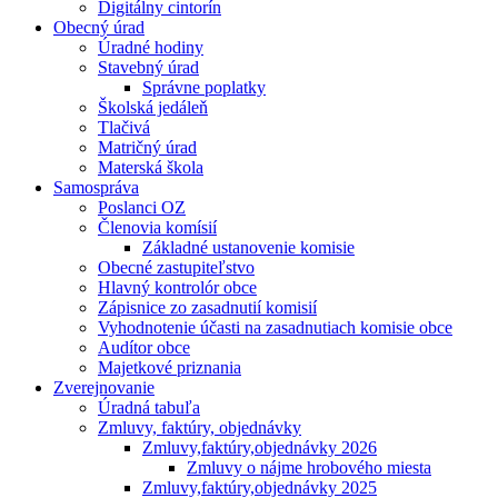
Digitálny cintorín
Obecný úrad
Úradné hodiny
Stavebný úrad
Správne poplatky
Školská jedáleň
Tlačivá
Matričný úrad
Materská škola
Samospráva
Poslanci OZ
Členovia komísií
Základné ustanovenie komisie
Obecné zastupiteľstvo
Hlavný kontrolór obce
Zápisnice zo zasadnutií komisií
Vyhodnotenie účasti na zasadnutiach komisie obce
Audítor obce
Majetkové priznania
Zverejnovanie
Úradná tabuľa
Zmluvy, faktúry, objednávky
Zmluvy,faktúry,objednávky 2026
Zmluvy o nájme hrobového miesta
Zmluvy,faktúry,objednávky 2025