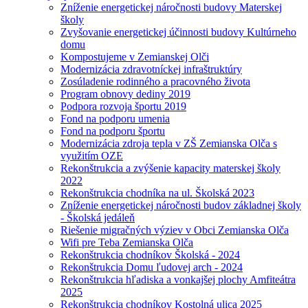
Zníženie energetickej náročnosti budovy Materskej
školy
Zvyšovanie energetickej účinnosti budovy Kultúrneho
domu
Kompostujeme v Zemianskej Olči
Modernizácia zdravotníckej infraštruktúry
Zosúladenie rodinného a pracovného života
Program obnovy dediny 2019
Podpora rozvoja športu 2019
Fond na podporu umenia
Fond na podporu športu
Modernizácia zdroja tepla v ZŠ Zemianska Olča s
využitím OZE
Rekonštrukcia a zvýšenie kapacity materskej školy
2022
Rekonštrukcia chodníka na ul. Školská 2023
Zníženie energetickej náročnosti budov základnej školy
- Školská jedáleň
Riešenie migračných výziev v Obci Zemianska Olča
Wifi pre Teba Zemianska Olča
Rekonštrukcia chodníkov Školská - 2024
Rekonštrukcia Domu ľudovej arch - 2024
Rekonštrukcia hľadiska a vonkajšej plochy Amfiteátra
2025
Rekonštrukcia chodníkov Kostolná ulica 2025