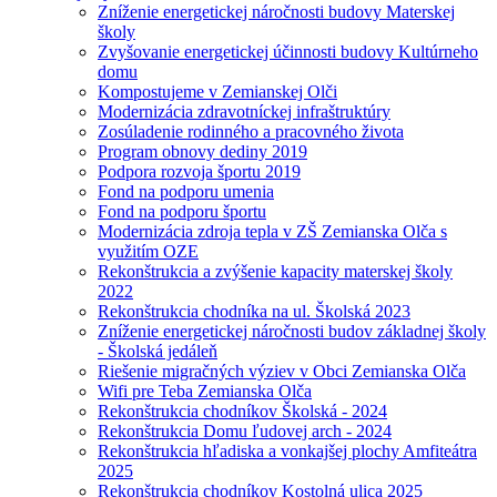
Zníženie energetickej náročnosti budovy Materskej
školy
Zvyšovanie energetickej účinnosti budovy Kultúrneho
domu
Kompostujeme v Zemianskej Olči
Modernizácia zdravotníckej infraštruktúry
Zosúladenie rodinného a pracovného života
Program obnovy dediny 2019
Podpora rozvoja športu 2019
Fond na podporu umenia
Fond na podporu športu
Modernizácia zdroja tepla v ZŠ Zemianska Olča s
využitím OZE
Rekonštrukcia a zvýšenie kapacity materskej školy
2022
Rekonštrukcia chodníka na ul. Školská 2023
Zníženie energetickej náročnosti budov základnej školy
- Školská jedáleň
Riešenie migračných výziev v Obci Zemianska Olča
Wifi pre Teba Zemianska Olča
Rekonštrukcia chodníkov Školská - 2024
Rekonštrukcia Domu ľudovej arch - 2024
Rekonštrukcia hľadiska a vonkajšej plochy Amfiteátra
2025
Rekonštrukcia chodníkov Kostolná ulica 2025