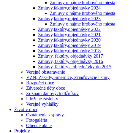
Zmluvy o nájme hrobového miesta
Zmluvy,faktúry,objednávky 2024
Zmluvy o nájme hrobového miesta
Zmluvy,faktúry,objednávky 2023
Zmluvy o nájme hrobového miesta
Zmluvy,faktúry,objednávky 2022
Zmluvy,faktúry,objednávky 2021
Zmluvy,faktúry,objednávky 2020
Zmluvy,faktúry,objednávky 2019
Zmluvy,faktúry,objednávky 2018
Zmluvy, faktúry, objednávky 2017
Zmluvy, faktúry, objednávky 2016
Zmluvy, faktúry a objednávky do 2015
Verejné obstarávanie
VZN, Zásady, Smernice, Zriaďovacie listiny
Rozpočet obce
Záverečné účty obce
Zoznam daňových dlžníkov
Uložené zásielky
Verejné vyhlášky
Život v obci
Oznámenia - správy
Fotogaléria
Obecné akcie
Projekty