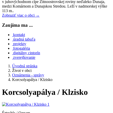
v juhovýchodnom cípe Žitnoostrovskej roviny neďaleko Dunaja,
medzi Komárnom a Dunajskou Stredou. Leží v nadmorskej výške
113 m..
Zobraziť viac o obci →
Zaujíma ma ...
kontakt
úradná tabuľa
projekty
fotogaléria
digitálny cintorín
zverejňovanie
Úvodná stránka
Život v obci
Oznámenia - správy
Korcsolyapálya / Klzisko
Korcsolyapálya / Klzisko
Értesítés / Oznam