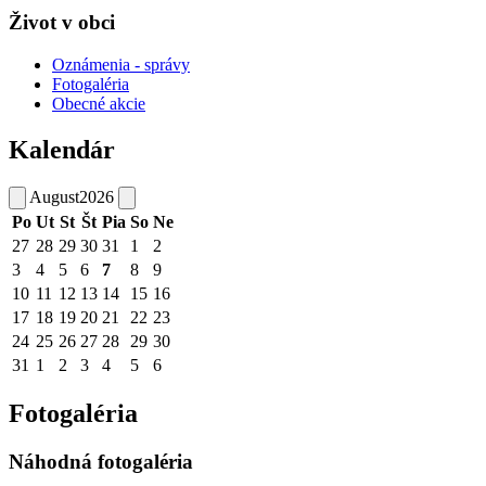
Život v obci
Oznámenia - správy
Fotogaléria
Obecné akcie
Kalendár
August
2026
Po
Ut
St
Št
Pia
So
Ne
27
28
29
30
31
1
2
3
4
5
6
7
8
9
10
11
12
13
14
15
16
17
18
19
20
21
22
23
24
25
26
27
28
29
30
31
1
2
3
4
5
6
Fotogaléria
Náhodná fotogaléria