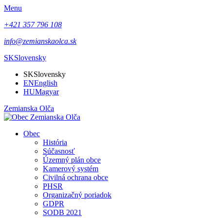
Menu
+421 357 796 108
info@zemianskaolca.sk
SK
Slovensky
SK
Slovensky
EN
English
HU
Magyar
Zemianska Olča
Obec
História
Súčasnosť
Územný plán obce
Kamerový systém
Civilná ochrana obce
PHSR
Organizačný poriadok
GDPR
SODB 2021