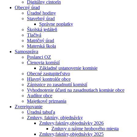
Digitálny cintorín
Obecný úrad
Úradné hodiny
Stavebný úrad
Správne poplatky
Školská jedáleň
Tlačivá
Matričný úrad
Materská škola
Samospráva
Poslanci OZ
Členovia komísií
Základné ustanovenie komisie
Obecné zastupiteľstvo
Hlavný kontrolór obce
Zápisnice zo zasadnutií komisií
Vyhodnotenie účasti na zasadnutiach komisie obce
Audítor obce
Majetkové priznania
Zverejnovanie
Úradná tabuľa
Zmluvy, faktúry, objednávky
Zmluvy,faktúry,objednávky 2026
Zmluvy o nájme hrobového miesta
Zmluvy,faktúry,objednávky 2025