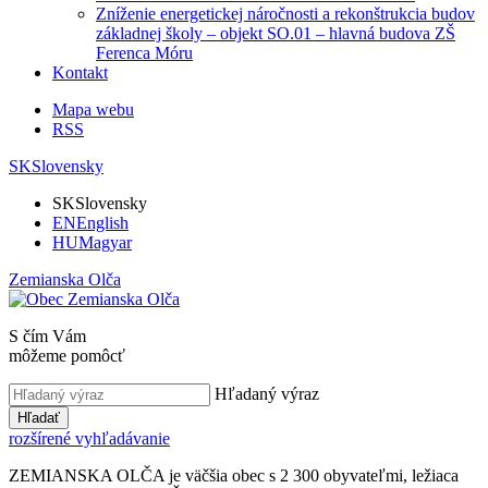
Zníženie energetickej náročnosti a rekonštrukcia budov
základnej školy – objekt SO.01 – hlavná budova ZŠ
Ferenca Móru
Kontakt
Mapa webu
RSS
SK
Slovensky
SK
Slovensky
EN
English
HU
Magyar
Zemianska Olča
S čím Vám
môžeme pomôcť
Hľadaný výraz
Hľadať
rozšírené vyhľadávanie
ZEMIANSKA OLČA je väčšia obec s 2 300 obyvateľmi, ležiaca