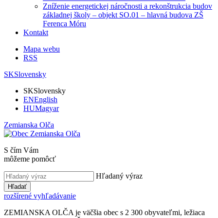
Zníženie energetickej náročnosti a rekonštrukcia budov
základnej školy – objekt SO.01 – hlavná budova ZŠ
Ferenca Móru
Kontakt
Mapa webu
RSS
SK
Slovensky
SK
Slovensky
EN
English
HU
Magyar
Zemianska Olča
S čím Vám
môžeme pomôcť
Hľadaný výraz
Hľadať
rozšírené vyhľadávanie
ZEMIANSKA OLČA je väčšia obec s 2 300 obyvateľmi, ležiaca