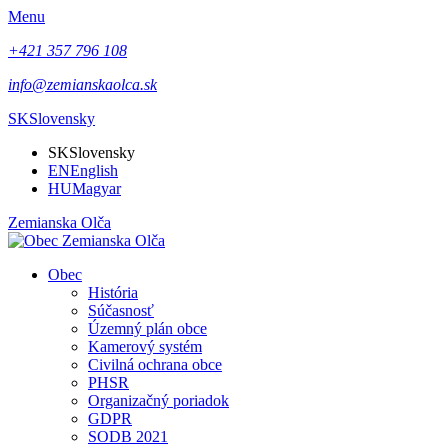
Menu
+421 357 796 108
info@zemianskaolca.sk
SK
Slovensky
SK
Slovensky
EN
English
HU
Magyar
Zemianska Olča
Obec
História
Súčasnosť
Územný plán obce
Kamerový systém
Civilná ochrana obce
PHSR
Organizačný poriadok
GDPR
SODB 2021