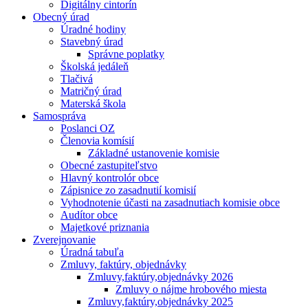
Digitálny cintorín
Obecný úrad
Úradné hodiny
Stavebný úrad
Správne poplatky
Školská jedáleň
Tlačivá
Matričný úrad
Materská škola
Samospráva
Poslanci OZ
Členovia komísií
Základné ustanovenie komisie
Obecné zastupiteľstvo
Hlavný kontrolór obce
Zápisnice zo zasadnutií komisií
Vyhodnotenie účasti na zasadnutiach komisie obce
Audítor obce
Majetkové priznania
Zverejnovanie
Úradná tabuľa
Zmluvy, faktúry, objednávky
Zmluvy,faktúry,objednávky 2026
Zmluvy o nájme hrobového miesta
Zmluvy,faktúry,objednávky 2025