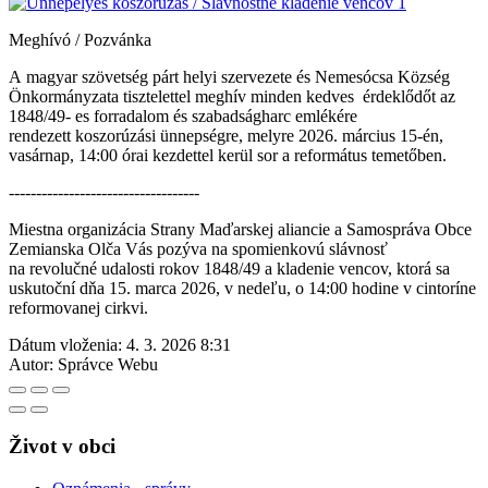
Meghívó / Pozvánka
A magyar szövetség párt helyi szervezete és Nemesócsa Község
Önkormányzata tisztelettel meghív minden kedves érdeklődőt az
1848/49- es forradalom és szabadságharc emlékére
rendezett koszorúzási ünnepségre, melyre 2026. március 15-én,
vasárnap, 14:00 órai kezdettel kerül sor a református temetőben.
-----------------------------------
Miestna organizácia Strany Maďarskej aliancie a Samospráva Obce
Zemianska Olča Vás pozýva na spomienkovú slávnosť
na revolučné udalosti rokov 1848/49 a kladenie vencov, ktorá sa
uskutoční dňa 15. marca 2026, v nedeľu, o 14:00 hodine v cintoríne
reformovanej cirkvi.
Dátum vloženia:
4. 3. 2026 8:31
Autor:
Správce Webu
Život v obci