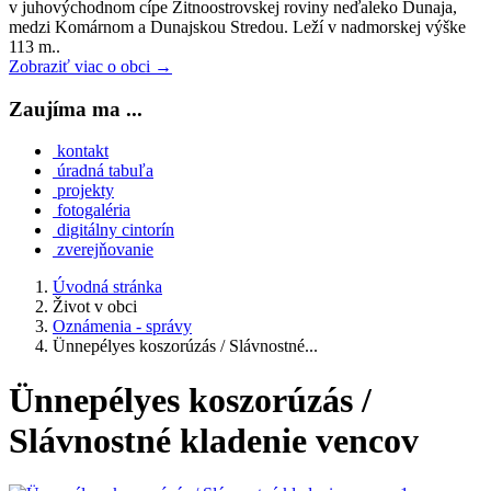
v juhovýchodnom cípe Žitnoostrovskej roviny neďaleko Dunaja,
medzi Komárnom a Dunajskou Stredou. Leží v nadmorskej výške
113 m..
Zobraziť viac o obci →
Zaujíma ma ...
kontakt
úradná tabuľa
projekty
fotogaléria
digitálny cintorín
zverejňovanie
Úvodná stránka
Život v obci
Oznámenia - správy
Ünnepélyes koszorúzás / Slávnostné...
Ünnepélyes koszorúzás /
Slávnostné kladenie vencov