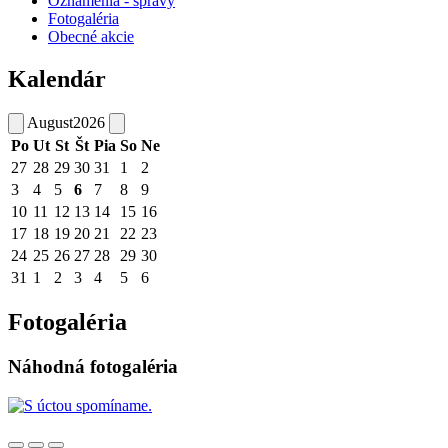
Oznámenia - správy
Fotogaléria
Obecné akcie
Kalendár
August
2026
Po
Ut
St
Št
Pia
So
Ne
27
28
29
30
31
1
2
3
4
5
6
7
8
9
10
11
12
13
14
15
16
17
18
19
20
21
22
23
24
25
26
27
28
29
30
31
1
2
3
4
5
6
Fotogaléria
Náhodná fotogaléria