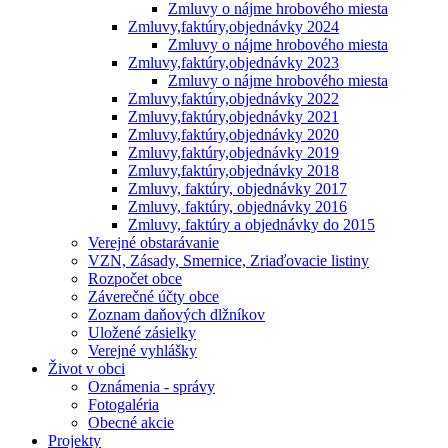
Zmluvy o nájme hrobového miesta
Zmluvy,faktúry,objednávky 2024
Zmluvy o nájme hrobového miesta
Zmluvy,faktúry,objednávky 2023
Zmluvy o nájme hrobového miesta
Zmluvy,faktúry,objednávky 2022
Zmluvy,faktúry,objednávky 2021
Zmluvy,faktúry,objednávky 2020
Zmluvy,faktúry,objednávky 2019
Zmluvy,faktúry,objednávky 2018
Zmluvy, faktúry, objednávky 2017
Zmluvy, faktúry, objednávky 2016
Zmluvy, faktúry a objednávky do 2015
Verejné obstarávanie
VZN, Zásady, Smernice, Zriaďovacie listiny
Rozpočet obce
Záverečné účty obce
Zoznam daňových dlžníkov
Uložené zásielky
Verejné vyhlášky
Život v obci
Oznámenia - správy
Fotogaléria
Obecné akcie
Projekty