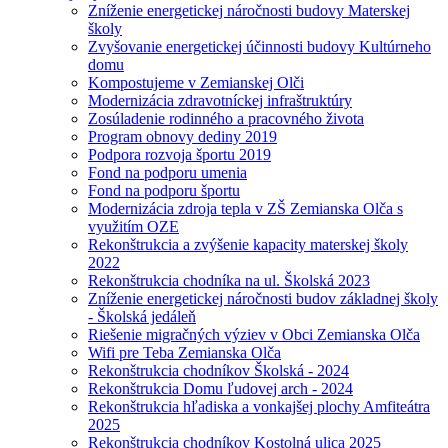
Zníženie energetickej náročnosti budovy Materskej
školy
Zvyšovanie energetickej účinnosti budovy Kultúrneho
domu
Kompostujeme v Zemianskej Olči
Modernizácia zdravotníckej infraštruktúry
Zosúladenie rodinného a pracovného života
Program obnovy dediny 2019
Podpora rozvoja športu 2019
Fond na podporu umenia
Fond na podporu športu
Modernizácia zdroja tepla v ZŠ Zemianska Olča s
využitím OZE
Rekonštrukcia a zvýšenie kapacity materskej školy
2022
Rekonštrukcia chodníka na ul. Školská 2023
Zníženie energetickej náročnosti budov základnej školy
- Školská jedáleň
Riešenie migračných výziev v Obci Zemianska Olča
Wifi pre Teba Zemianska Olča
Rekonštrukcia chodníkov Školská - 2024
Rekonštrukcia Domu ľudovej arch - 2024
Rekonštrukcia hľadiska a vonkajšej plochy Amfiteátra
2025
Rekonštrukcia chodníkov Kostolná ulica 2025