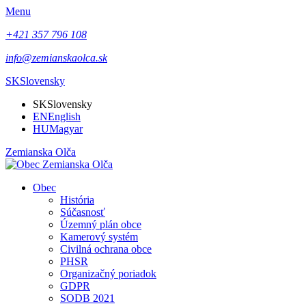
Menu
+421 357 796 108
info@zemianskaolca.sk
SK
Slovensky
SK
Slovensky
EN
English
HU
Magyar
Zemianska Olča
Obec
História
Súčasnosť
Územný plán obce
Kamerový systém
Civilná ochrana obce
PHSR
Organizačný poriadok
GDPR
SODB 2021