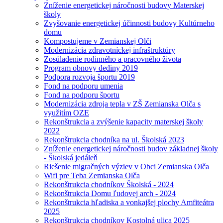
Zníženie energetickej náročnosti budovy Materskej
školy
Zvyšovanie energetickej účinnosti budovy Kultúrneho
domu
Kompostujeme v Zemianskej Olči
Modernizácia zdravotníckej infraštruktúry
Zosúladenie rodinného a pracovného života
Program obnovy dediny 2019
Podpora rozvoja športu 2019
Fond na podporu umenia
Fond na podporu športu
Modernizácia zdroja tepla v ZŠ Zemianska Olča s
využitím OZE
Rekonštrukcia a zvýšenie kapacity materskej školy
2022
Rekonštrukcia chodníka na ul. Školská 2023
Zníženie energetickej náročnosti budov základnej školy
- Školská jedáleň
Riešenie migračných výziev v Obci Zemianska Olča
Wifi pre Teba Zemianska Olča
Rekonštrukcia chodníkov Školská - 2024
Rekonštrukcia Domu ľudovej arch - 2024
Rekonštrukcia hľadiska a vonkajšej plochy Amfiteátra
2025
Rekonštrukcia chodníkov Kostolná ulica 2025