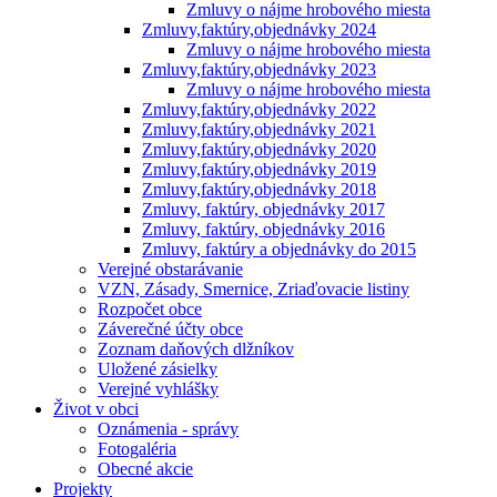
Zmluvy o nájme hrobového miesta
Zmluvy,faktúry,objednávky 2024
Zmluvy o nájme hrobového miesta
Zmluvy,faktúry,objednávky 2023
Zmluvy o nájme hrobového miesta
Zmluvy,faktúry,objednávky 2022
Zmluvy,faktúry,objednávky 2021
Zmluvy,faktúry,objednávky 2020
Zmluvy,faktúry,objednávky 2019
Zmluvy,faktúry,objednávky 2018
Zmluvy, faktúry, objednávky 2017
Zmluvy, faktúry, objednávky 2016
Zmluvy, faktúry a objednávky do 2015
Verejné obstarávanie
VZN, Zásady, Smernice, Zriaďovacie listiny
Rozpočet obce
Záverečné účty obce
Zoznam daňových dlžníkov
Uložené zásielky
Verejné vyhlášky
Život v obci
Oznámenia - správy
Fotogaléria
Obecné akcie
Projekty