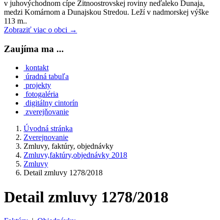
v juhovýchodnom cípe Žitnoostrovskej roviny neďaleko Dunaja,
medzi Komárnom a Dunajskou Stredou. Leží v nadmorskej výške
113 m..
Zobraziť viac o obci →
Zaujíma ma ...
kontakt
úradná tabuľa
projekty
fotogaléria
digitálny cintorín
zverejňovanie
Úvodná stránka
Zverejnovanie
Zmluvy, faktúry, objednávky
Zmluvy,faktúry,objednávky 2018
Zmluvy
Detail zmluvy 1278/2018
Detail zmluvy 1278/2018