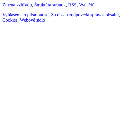
Zmena vzhľadu
,
Štruktúra stránok
,
RSS
,
Vytlačiť
Vyhlásenie o prístupnosti
,
Za obsah zodpovedá správca obsahu
,
Cookies
,
Webové sídlo