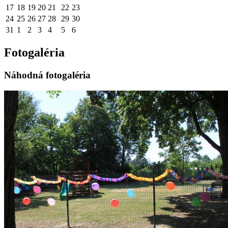
17
18
19
20
21
22
23
24
25
26
27
28
29
30
31
1
2
3
4
5
6
Fotogaléria
Náhodná fotogaléria