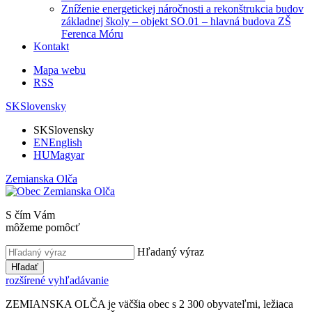
Zníženie energetickej náročnosti a rekonštrukcia budov
základnej školy – objekt SO.01 – hlavná budova ZŠ
Ferenca Móru
Kontakt
Mapa webu
RSS
SK
Slovensky
SK
Slovensky
EN
English
HU
Magyar
Zemianska Olča
S čím Vám
môžeme pomôcť
Hľadaný výraz
Hľadať
rozšírené vyhľadávanie
ZEMIANSKA OLČA je väčšia obec s 2 300 obyvateľmi, ležiaca