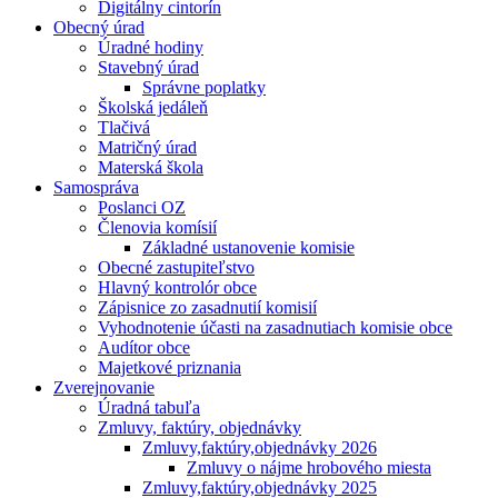
Digitálny cintorín
Obecný úrad
Úradné hodiny
Stavebný úrad
Správne poplatky
Školská jedáleň
Tlačivá
Matričný úrad
Materská škola
Samospráva
Poslanci OZ
Členovia komísií
Základné ustanovenie komisie
Obecné zastupiteľstvo
Hlavný kontrolór obce
Zápisnice zo zasadnutií komisií
Vyhodnotenie účasti na zasadnutiach komisie obce
Audítor obce
Majetkové priznania
Zverejnovanie
Úradná tabuľa
Zmluvy, faktúry, objednávky
Zmluvy,faktúry,objednávky 2026
Zmluvy o nájme hrobového miesta
Zmluvy,faktúry,objednávky 2025