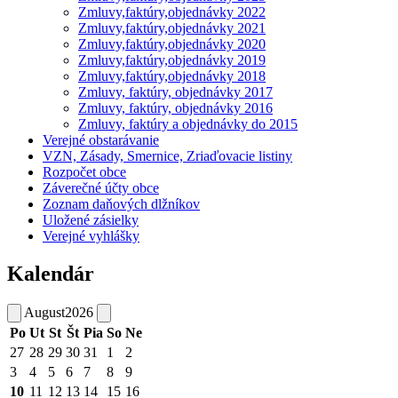
Zmluvy,faktúry,objednávky 2022
Zmluvy,faktúry,objednávky 2021
Zmluvy,faktúry,objednávky 2020
Zmluvy,faktúry,objednávky 2019
Zmluvy,faktúry,objednávky 2018
Zmluvy, faktúry, objednávky 2017
Zmluvy, faktúry, objednávky 2016
Zmluvy, faktúry a objednávky do 2015
Verejné obstarávanie
VZN, Zásady, Smernice, Zriaďovacie listiny
Rozpočet obce
Záverečné účty obce
Zoznam daňových dlžníkov
Uložené zásielky
Verejné vyhlášky
Kalendár
August
2026
Po
Ut
St
Št
Pia
So
Ne
27
28
29
30
31
1
2
3
4
5
6
7
8
9
10
11
12
13
14
15
16