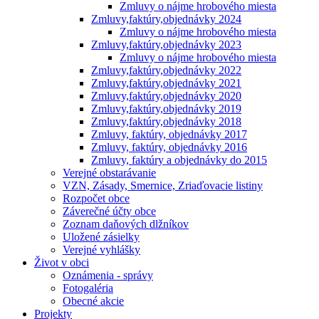
Zmluvy o nájme hrobového miesta
Zmluvy,faktúry,objednávky 2024
Zmluvy o nájme hrobového miesta
Zmluvy,faktúry,objednávky 2023
Zmluvy o nájme hrobového miesta
Zmluvy,faktúry,objednávky 2022
Zmluvy,faktúry,objednávky 2021
Zmluvy,faktúry,objednávky 2020
Zmluvy,faktúry,objednávky 2019
Zmluvy,faktúry,objednávky 2018
Zmluvy, faktúry, objednávky 2017
Zmluvy, faktúry, objednávky 2016
Zmluvy, faktúry a objednávky do 2015
Verejné obstarávanie
VZN, Zásady, Smernice, Zriaďovacie listiny
Rozpočet obce
Záverečné účty obce
Zoznam daňových dlžníkov
Uložené zásielky
Verejné vyhlášky
Život v obci
Oznámenia - správy
Fotogaléria
Obecné akcie
Projekty