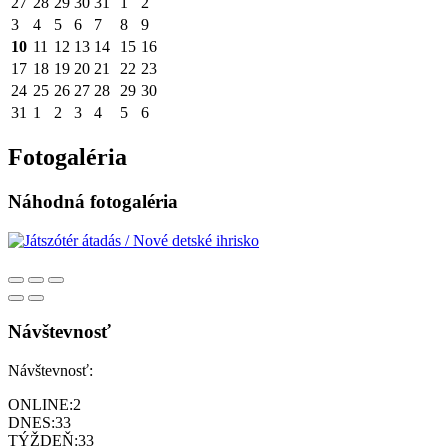
27
28
29
30
31
1
2
3
4
5
6
7
8
9
10
11
12
13
14
15
16
17
18
19
20
21
22
23
24
25
26
27
28
29
30
31
1
2
3
4
5
6
Fotogaléria
Náhodná fotogaléria
Návštevnosť
Návštevnosť:
ONLINE:
2
DNES:
33
TÝŽDEŇ:
33