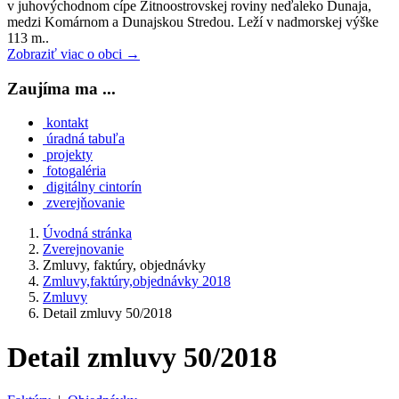
v juhovýchodnom cípe Žitnoostrovskej roviny neďaleko Dunaja,
medzi Komárnom a Dunajskou Stredou. Leží v nadmorskej výške
113 m..
Zobraziť viac o obci →
Zaujíma ma ...
kontakt
úradná tabuľa
projekty
fotogaléria
digitálny cintorín
zverejňovanie
Úvodná stránka
Zverejnovanie
Zmluvy, faktúry, objednávky
Zmluvy,faktúry,objednávky 2018
Zmluvy
Detail zmluvy 50/2018
Detail zmluvy 50/2018