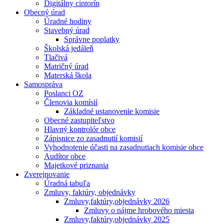
Digitálny cintorín
Obecný úrad
Úradné hodiny
Stavebný úrad
Správne poplatky
Školská jedáleň
Tlačivá
Matričný úrad
Materská škola
Samospráva
Poslanci OZ
Členovia komísií
Základné ustanovenie komisie
Obecné zastupiteľstvo
Hlavný kontrolór obce
Zápisnice zo zasadnutií komisií
Vyhodnotenie účasti na zasadnutiach komisie obce
Audítor obce
Majetkové priznania
Zverejnovanie
Úradná tabuľa
Zmluvy, faktúry, objednávky
Zmluvy,faktúry,objednávky 2026
Zmluvy o nájme hrobového miesta
Zmluvy,faktúry,objednávky 2025