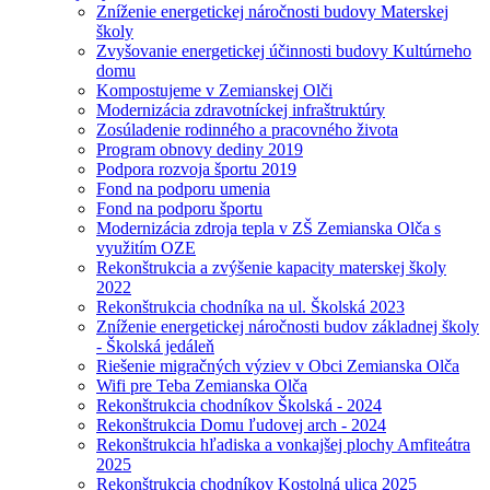
Zníženie energetickej náročnosti budovy Materskej
školy
Zvyšovanie energetickej účinnosti budovy Kultúrneho
domu
Kompostujeme v Zemianskej Olči
Modernizácia zdravotníckej infraštruktúry
Zosúladenie rodinného a pracovného života
Program obnovy dediny 2019
Podpora rozvoja športu 2019
Fond na podporu umenia
Fond na podporu športu
Modernizácia zdroja tepla v ZŠ Zemianska Olča s
využitím OZE
Rekonštrukcia a zvýšenie kapacity materskej školy
2022
Rekonštrukcia chodníka na ul. Školská 2023
Zníženie energetickej náročnosti budov základnej školy
- Školská jedáleň
Riešenie migračných výziev v Obci Zemianska Olča
Wifi pre Teba Zemianska Olča
Rekonštrukcia chodníkov Školská - 2024
Rekonštrukcia Domu ľudovej arch - 2024
Rekonštrukcia hľadiska a vonkajšej plochy Amfiteátra
2025
Rekonštrukcia chodníkov Kostolná ulica 2025