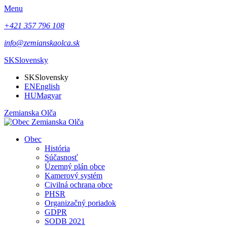
Menu
+421 357 796 108
info@zemianskaolca.sk
SK
Slovensky
SK
Slovensky
EN
English
HU
Magyar
Zemianska Olča
Obec
História
Súčasnosť
Územný plán obce
Kamerový systém
Civilná ochrana obce
PHSR
Organizačný poriadok
GDPR
SODB 2021