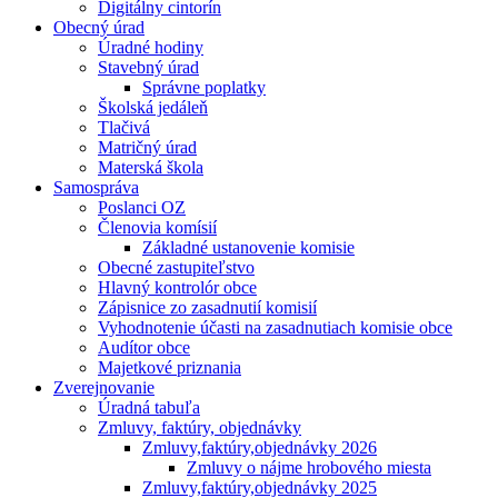
Digitálny cintorín
Obecný úrad
Úradné hodiny
Stavebný úrad
Správne poplatky
Školská jedáleň
Tlačivá
Matričný úrad
Materská škola
Samospráva
Poslanci OZ
Členovia komísií
Základné ustanovenie komisie
Obecné zastupiteľstvo
Hlavný kontrolór obce
Zápisnice zo zasadnutií komisií
Vyhodnotenie účasti na zasadnutiach komisie obce
Audítor obce
Majetkové priznania
Zverejnovanie
Úradná tabuľa
Zmluvy, faktúry, objednávky
Zmluvy,faktúry,objednávky 2026
Zmluvy o nájme hrobového miesta
Zmluvy,faktúry,objednávky 2025