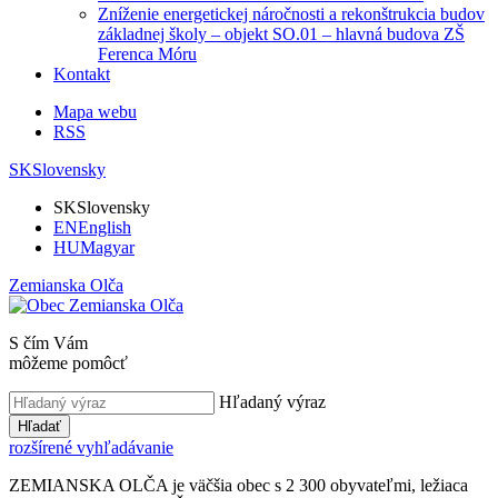
Zníženie energetickej náročnosti a rekonštrukcia budov
základnej školy – objekt SO.01 – hlavná budova ZŠ
Ferenca Móru
Kontakt
Mapa webu
RSS
SK
Slovensky
SK
Slovensky
EN
English
HU
Magyar
Zemianska Olča
S čím Vám
môžeme pomôcť
Hľadaný výraz
Hľadať
rozšírené vyhľadávanie
ZEMIANSKA OLČA je väčšia obec s 2 300 obyvateľmi, ležiaca