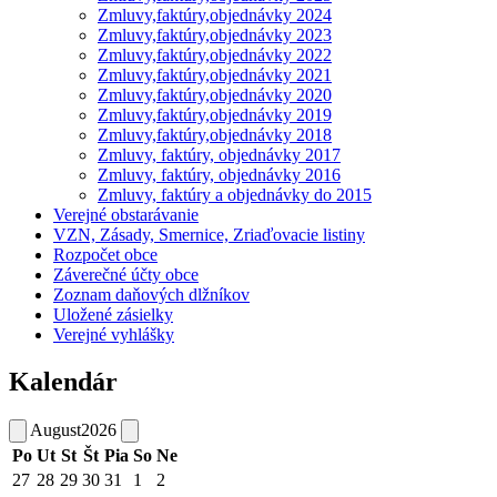
Zmluvy,faktúry,objednávky 2024
Zmluvy,faktúry,objednávky 2023
Zmluvy,faktúry,objednávky 2022
Zmluvy,faktúry,objednávky 2021
Zmluvy,faktúry,objednávky 2020
Zmluvy,faktúry,objednávky 2019
Zmluvy,faktúry,objednávky 2018
Zmluvy, faktúry, objednávky 2017
Zmluvy, faktúry, objednávky 2016
Zmluvy, faktúry a objednávky do 2015
Verejné obstarávanie
VZN, Zásady, Smernice, Zriaďovacie listiny
Rozpočet obce
Záverečné účty obce
Zoznam daňových dlžníkov
Uložené zásielky
Verejné vyhlášky
Kalendár
August
2026
Po
Ut
St
Št
Pia
So
Ne
27
28
29
30
31
1
2