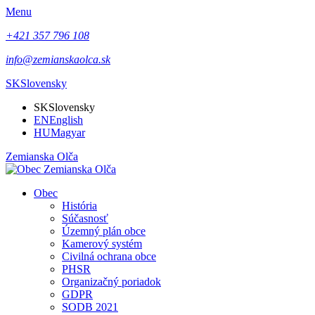
Menu
+421 357 796 108
info@zemianskaolca.sk
SK
Slovensky
SK
Slovensky
EN
English
HU
Magyar
Zemianska Olča
Obec
História
Súčasnosť
Územný plán obce
Kamerový systém
Civilná ochrana obce
PHSR
Organizačný poriadok
GDPR
SODB 2021