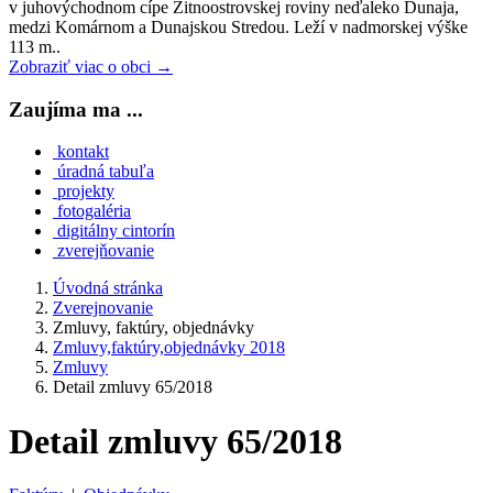
v juhovýchodnom cípe Žitnoostrovskej roviny neďaleko Dunaja,
medzi Komárnom a Dunajskou Stredou. Leží v nadmorskej výške
113 m..
Zobraziť viac o obci →
Zaujíma ma ...
kontakt
úradná tabuľa
projekty
fotogaléria
digitálny cintorín
zverejňovanie
Úvodná stránka
Zverejnovanie
Zmluvy, faktúry, objednávky
Zmluvy,faktúry,objednávky 2018
Zmluvy
Detail zmluvy 65/2018
Detail zmluvy 65/2018