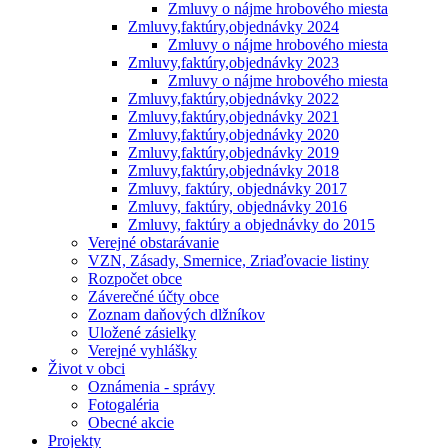
Zmluvy o nájme hrobového miesta
Zmluvy,faktúry,objednávky 2024
Zmluvy o nájme hrobového miesta
Zmluvy,faktúry,objednávky 2023
Zmluvy o nájme hrobového miesta
Zmluvy,faktúry,objednávky 2022
Zmluvy,faktúry,objednávky 2021
Zmluvy,faktúry,objednávky 2020
Zmluvy,faktúry,objednávky 2019
Zmluvy,faktúry,objednávky 2018
Zmluvy, faktúry, objednávky 2017
Zmluvy, faktúry, objednávky 2016
Zmluvy, faktúry a objednávky do 2015
Verejné obstarávanie
VZN, Zásady, Smernice, Zriaďovacie listiny
Rozpočet obce
Záverečné účty obce
Zoznam daňových dlžníkov
Uložené zásielky
Verejné vyhlášky
Život v obci
Oznámenia - správy
Fotogaléria
Obecné akcie
Projekty