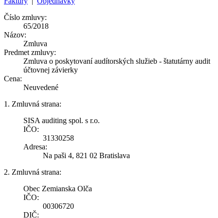
Faktúry
|
Objednávky
Číslo zmluvy:
65/2018
Názov:
Zmluva
Predmet zmluvy:
Zmluva o poskytovaní audítorských služieb - štatutárny audit
účtovnej závierky
Cena:
Neuvedené
1. Zmluvná strana:
SISA auditing spol. s r.o.
IČO:
31330258
Adresa:
Na paši 4, 821 02 Bratislava
2. Zmluvná strana:
Obec Zemianska Olča
IČO:
00306720
DIČ: