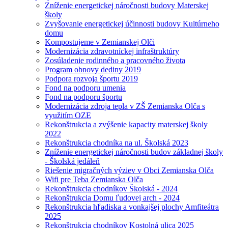
Zníženie energetickej náročnosti budovy Materskej
školy
Zvyšovanie energetickej účinnosti budovy Kultúrneho
domu
Kompostujeme v Zemianskej Olči
Modernizácia zdravotníckej infraštruktúry
Zosúladenie rodinného a pracovného života
Program obnovy dediny 2019
Podpora rozvoja športu 2019
Fond na podporu umenia
Fond na podporu športu
Modernizácia zdroja tepla v ZŠ Zemianska Olča s
využitím OZE
Rekonštrukcia a zvýšenie kapacity materskej školy
2022
Rekonštrukcia chodníka na ul. Školská 2023
Zníženie energetickej náročnosti budov základnej školy
- Školská jedáleň
Riešenie migračných výziev v Obci Zemianska Olča
Wifi pre Teba Zemianska Olča
Rekonštrukcia chodníkov Školská - 2024
Rekonštrukcia Domu ľudovej arch - 2024
Rekonštrukcia hľadiska a vonkajšej plochy Amfiteátra
2025
Rekonštrukcia chodníkov Kostolná ulica 2025