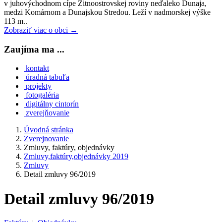
v juhovýchodnom cípe Žitnoostrovskej roviny neďaleko Dunaja,
medzi Komárnom a Dunajskou Stredou. Leží v nadmorskej výške
113 m..
Zobraziť viac o obci →
Zaujíma ma ...
kontakt
úradná tabuľa
projekty
fotogaléria
digitálny cintorín
zverejňovanie
Úvodná stránka
Zverejnovanie
Zmluvy, faktúry, objednávky
Zmluvy,faktúry,objednávky 2019
Zmluvy
Detail zmluvy 96/2019
Detail zmluvy 96/2019