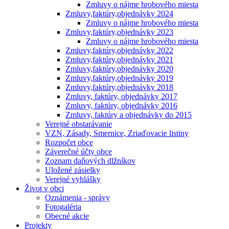
Zmluvy o nájme hrobového miesta
Zmluvy,faktúry,objednávky 2024
Zmluvy o nájme hrobového miesta
Zmluvy,faktúry,objednávky 2023
Zmluvy o nájme hrobového miesta
Zmluvy,faktúry,objednávky 2022
Zmluvy,faktúry,objednávky 2021
Zmluvy,faktúry,objednávky 2020
Zmluvy,faktúry,objednávky 2019
Zmluvy,faktúry,objednávky 2018
Zmluvy, faktúry, objednávky 2017
Zmluvy, faktúry, objednávky 2016
Zmluvy, faktúry a objednávky do 2015
Verejné obstarávanie
VZN, Zásady, Smernice, Zriaďovacie listiny
Rozpočet obce
Záverečné účty obce
Zoznam daňových dlžníkov
Uložené zásielky
Verejné vyhlášky
Život v obci
Oznámenia - správy
Fotogaléria
Obecné akcie
Projekty