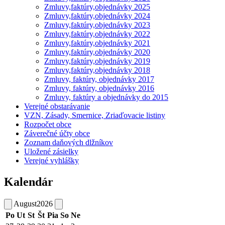
Zmluvy,faktúry,objednávky 2025
Zmluvy,faktúry,objednávky 2024
Zmluvy,faktúry,objednávky 2023
Zmluvy,faktúry,objednávky 2022
Zmluvy,faktúry,objednávky 2021
Zmluvy,faktúry,objednávky 2020
Zmluvy,faktúry,objednávky 2019
Zmluvy,faktúry,objednávky 2018
Zmluvy, faktúry, objednávky 2017
Zmluvy, faktúry, objednávky 2016
Zmluvy, faktúry a objednávky do 2015
Verejné obstarávanie
VZN, Zásady, Smernice, Zriaďovacie listiny
Rozpočet obce
Záverečné účty obce
Zoznam daňových dlžníkov
Uložené zásielky
Verejné vyhlášky
Kalendár
August
2026
Po
Ut
St
Št
Pia
So
Ne