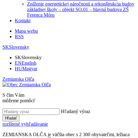
Zníženie energetickej náročnosti a rekonštrukcia budov
základnej školy – objekt SO.01 – hlavná budova ZŠ
Ferenca Móru
Kontakt
Mapa webu
RSS
SK
Slovensky
SK
Slovensky
EN
English
HU
Magyar
Zemianska Olča
S čím Vám
môžeme pomôcť
Hľadaný výraz
Hľadať
rozšírené vyhľadávanie
ZEMIANSKA OLČA je väčšia obec s 2 300 obyvateľmi, ležiaca