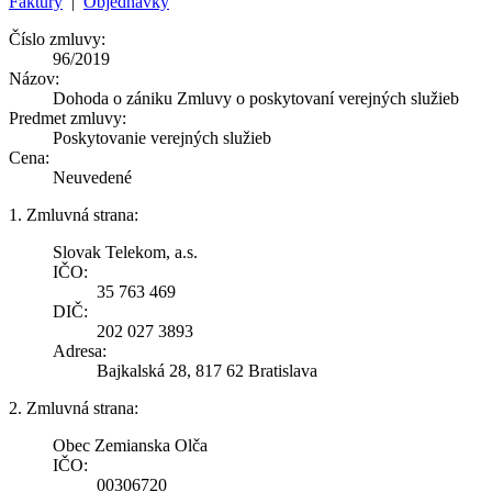
Faktúry
|
Objednávky
Číslo zmluvy:
96/2019
Názov:
Dohoda o zániku Zmluvy o poskytovaní verejných služieb
Predmet zmluvy:
Poskytovanie verejných služieb
Cena:
Neuvedené
1. Zmluvná strana:
Slovak Telekom, a.s.
IČO:
35 763 469
DIČ:
202 027 3893
Adresa:
Bajkalská 28, 817 62 Bratislava
2. Zmluvná strana:
Obec Zemianska Olča
IČO:
00306720