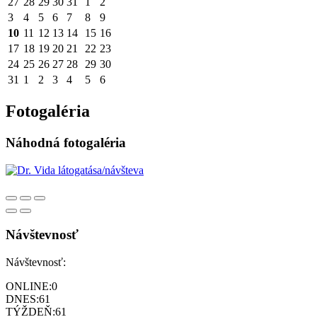
27
28
29
30
31
1
2
3
4
5
6
7
8
9
10
11
12
13
14
15
16
17
18
19
20
21
22
23
24
25
26
27
28
29
30
31
1
2
3
4
5
6
Fotogaléria
Náhodná fotogaléria
Návštevnosť
Návštevnosť:
ONLINE:
0
DNES:
61
TÝŽDEŇ:
61