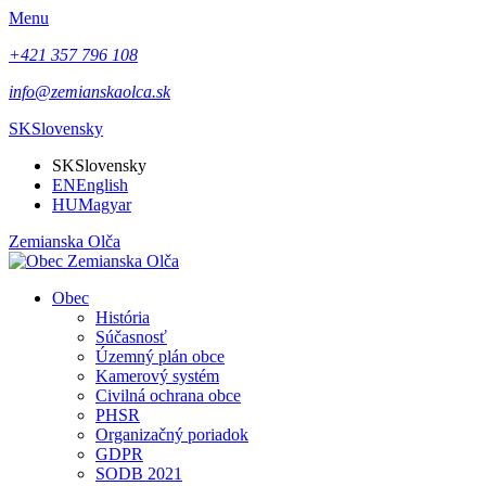
Menu
+421 357 796 108
info@zemianskaolca.sk
SK
Slovensky
SK
Slovensky
EN
English
HU
Magyar
Zemianska Olča
Obec
História
Súčasnosť
Územný plán obce
Kamerový systém
Civilná ochrana obce
PHSR
Organizačný poriadok
GDPR
SODB 2021