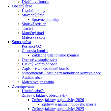
Digitálny cintorín
Obecný úrad
Úradné hodiny
Stavebný úrad
Správne poplatky
Školská jedáleň
Tlačivá
Matričný úrad
Materská škola
Samospráva
Poslanci OZ
Členovia komísií
Základné ustanovenie komisie
Obecné zastupiteľstvo
Hlavný kontrolór obce
Zápisnice zo zasadnutií komisií
Vyhodnotenie účasti na zasadnutiach komisie obce
Audítor obce
Majetkové priznania
Zverejnovanie
Úradná tabuľa
Zmluvy, faktúry, objednávky
Zmluvy,faktúry,objednávky 2026
Zmluvy o nájme hrobového miesta
Zmluvy,faktúry,objednávky 2025