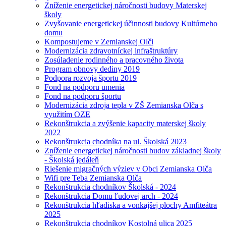
Zníženie energetickej náročnosti budovy Materskej
školy
Zvyšovanie energetickej účinnosti budovy Kultúrneho
domu
Kompostujeme v Zemianskej Olči
Modernizácia zdravotníckej infraštruktúry
Zosúladenie rodinného a pracovného života
Program obnovy dediny 2019
Podpora rozvoja športu 2019
Fond na podporu umenia
Fond na podporu športu
Modernizácia zdroja tepla v ZŠ Zemianska Olča s
využitím OZE
Rekonštrukcia a zvýšenie kapacity materskej školy
2022
Rekonštrukcia chodníka na ul. Školská 2023
Zníženie energetickej náročnosti budov základnej školy
- Školská jedáleň
Riešenie migračných výziev v Obci Zemianska Olča
Wifi pre Teba Zemianska Olča
Rekonštrukcia chodníkov Školská - 2024
Rekonštrukcia Domu ľudovej arch - 2024
Rekonštrukcia hľadiska a vonkajšej plochy Amfiteátra
2025
Rekonštrukcia chodníkov Kostolná ulica 2025