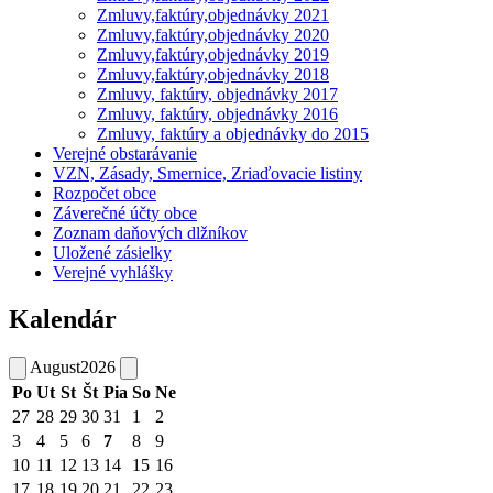
Zmluvy,faktúry,objednávky 2021
Zmluvy,faktúry,objednávky 2020
Zmluvy,faktúry,objednávky 2019
Zmluvy,faktúry,objednávky 2018
Zmluvy, faktúry, objednávky 2017
Zmluvy, faktúry, objednávky 2016
Zmluvy, faktúry a objednávky do 2015
Verejné obstarávanie
VZN, Zásady, Smernice, Zriaďovacie listiny
Rozpočet obce
Záverečné účty obce
Zoznam daňových dlžníkov
Uložené zásielky
Verejné vyhlášky
Kalendár
August
2026
Po
Ut
St
Št
Pia
So
Ne
27
28
29
30
31
1
2
3
4
5
6
7
8
9
10
11
12
13
14
15
16
17
18
19
20
21
22
23