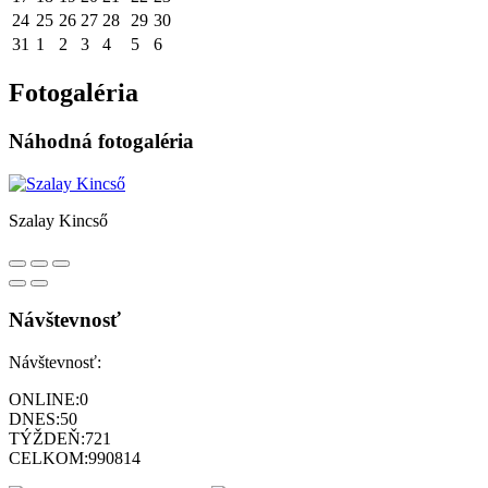
24
25
26
27
28
29
30
31
1
2
3
4
5
6
Fotogaléria
Náhodná fotogaléria
Szalay Kincső
Návštevnosť
Návštevnosť:
ONLINE:
0
DNES:
50
TÝŽDEŇ:
721
CELKOM:
990814