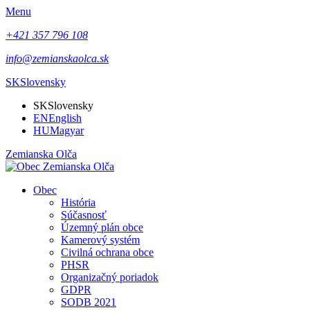
Menu
+421 357 796 108
info@zemianskaolca.sk
SK
Slovensky
SK
Slovensky
EN
English
HU
Magyar
Zemianska Olča
Obec
História
Súčasnosť
Územný plán obce
Kamerový systém
Civilná ochrana obce
PHSR
Organizačný poriadok
GDPR
SODB 2021