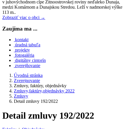
v juhovýchodnom cípe Žitnoostrovskej roviny neďaleko Dunaja,
medzi Komárnom a Dunajskou Stredou. Leží v nadmorskej výške
113 m..
Zobraziť viac o obci →
Zaujíma ma ...
kontakt
úradná tabuľa
projekty
fotogaléria
digitálny cintorín
zverejňovanie
Úvodná stránka
Zverejnovanie
Zmluvy, faktúry, objednávky
Zmluvy,faktúry,objednávky 2022
Zmluvy
Detail zmluvy 192/2022
Detail zmluvy 192/2022