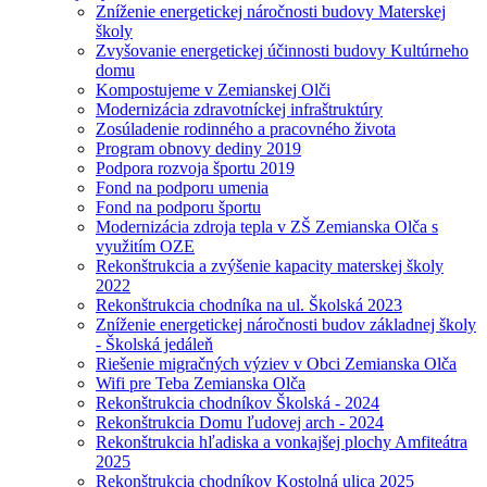
Zníženie energetickej náročnosti budovy Materskej
školy
Zvyšovanie energetickej účinnosti budovy Kultúrneho
domu
Kompostujeme v Zemianskej Olči
Modernizácia zdravotníckej infraštruktúry
Zosúladenie rodinného a pracovného života
Program obnovy dediny 2019
Podpora rozvoja športu 2019
Fond na podporu umenia
Fond na podporu športu
Modernizácia zdroja tepla v ZŠ Zemianska Olča s
využitím OZE
Rekonštrukcia a zvýšenie kapacity materskej školy
2022
Rekonštrukcia chodníka na ul. Školská 2023
Zníženie energetickej náročnosti budov základnej školy
- Školská jedáleň
Riešenie migračných výziev v Obci Zemianska Olča
Wifi pre Teba Zemianska Olča
Rekonštrukcia chodníkov Školská - 2024
Rekonštrukcia Domu ľudovej arch - 2024
Rekonštrukcia hľadiska a vonkajšej plochy Amfiteátra
2025
Rekonštrukcia chodníkov Kostolná ulica 2025