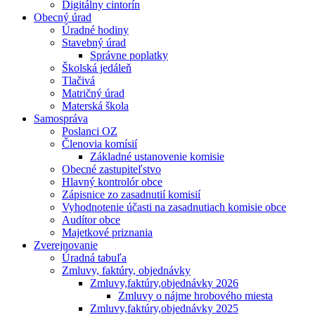
Digitálny cintorín
Obecný úrad
Úradné hodiny
Stavebný úrad
Správne poplatky
Školská jedáleň
Tlačivá
Matričný úrad
Materská škola
Samospráva
Poslanci OZ
Členovia komísií
Základné ustanovenie komisie
Obecné zastupiteľstvo
Hlavný kontrolór obce
Zápisnice zo zasadnutií komisií
Vyhodnotenie účasti na zasadnutiach komisie obce
Audítor obce
Majetkové priznania
Zverejnovanie
Úradná tabuľa
Zmluvy, faktúry, objednávky
Zmluvy,faktúry,objednávky 2026
Zmluvy o nájme hrobového miesta
Zmluvy,faktúry,objednávky 2025