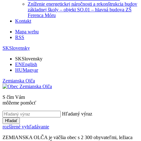
Zníženie energetickej náročnosti a rekonštrukcia budov
základnej školy – objekt SO.01 – hlavná budova ZŠ
Ferenca Móru
Kontakt
Mapa webu
RSS
SK
Slovensky
SK
Slovensky
EN
English
HU
Magyar
Zemianska Olča
S čím Vám
môžeme pomôcť
Hľadaný výraz
Hľadať
rozšírené vyhľadávanie
ZEMIANSKA OLČA je väčšia obec s 2 300 obyvateľmi, ležiaca