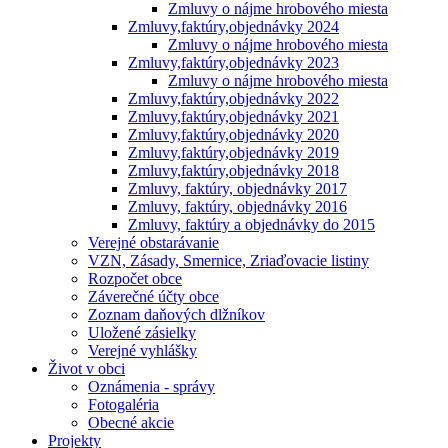
Zmluvy o nájme hrobového miesta
Zmluvy,faktúry,objednávky 2024
Zmluvy o nájme hrobového miesta
Zmluvy,faktúry,objednávky 2023
Zmluvy o nájme hrobového miesta
Zmluvy,faktúry,objednávky 2022
Zmluvy,faktúry,objednávky 2021
Zmluvy,faktúry,objednávky 2020
Zmluvy,faktúry,objednávky 2019
Zmluvy,faktúry,objednávky 2018
Zmluvy, faktúry, objednávky 2017
Zmluvy, faktúry, objednávky 2016
Zmluvy, faktúry a objednávky do 2015
Verejné obstarávanie
VZN, Zásady, Smernice, Zriaďovacie listiny
Rozpočet obce
Záverečné účty obce
Zoznam daňových dlžníkov
Uložené zásielky
Verejné vyhlášky
Život v obci
Oznámenia - správy
Fotogaléria
Obecné akcie
Projekty