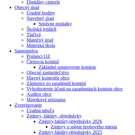
Digitálny cintorín
Obecný úrad
Úradné hodiny
Stavebný úrad
Správne poplatky
Školská jedáleň
Tlačivá
Matričný úrad
Materská škola
Samospráva
Poslanci OZ
Členovia komísií
Základné ustanovenie komisie
Obecné zastupiteľstvo
Hlavný kontrolór obce
Zápisnice zo zasadnutií komisií
Vyhodnotenie účasti na zasadnutiach komisie obce
Audítor obce
Majetkové priznania
Zverejnovanie
Úradná tabuľa
Zmluvy, faktúry, objednávky
Zmluvy,faktúry,objednávky 2026
Zmluvy o nájme hrobového miesta
Zmluvy,faktúry,objednávky 2025