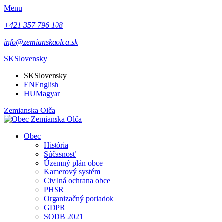
Menu
+421 357 796 108
info@zemianskaolca.sk
SK
Slovensky
SK
Slovensky
EN
English
HU
Magyar
Zemianska Olča
Obec
História
Súčasnosť
Územný plán obce
Kamerový systém
Civilná ochrana obce
PHSR
Organizačný poriadok
GDPR
SODB 2021