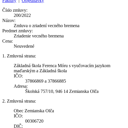
Faktúry
|
Objednávky
Číslo zmluvy:
200/2022
Názov:
Zmluva o zriadení vecného bremena
Predmet zmluvy:
Zriadenie vecného bremena
Cena:
Neuvedené
1. Zmluvná strana:
Základná škola Ferenca Móru s vyučovacím jazykom
maďarským a Základná škola
IČO:
37866869 a 37866885
Adresa:
Školská 757/10, 946 14 Zemianska Olča
2. Zmluvná strana:
Obec Zemianska Olča
IČO:
00306720
DIČ: