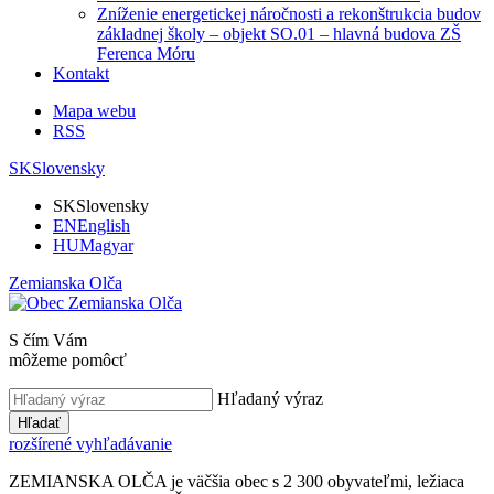
Zníženie energetickej náročnosti a rekonštrukcia budov
základnej školy – objekt SO.01 – hlavná budova ZŠ
Ferenca Móru
Kontakt
Mapa webu
RSS
SK
Slovensky
SK
Slovensky
EN
English
HU
Magyar
Zemianska Olča
S čím Vám
môžeme pomôcť
Hľadaný výraz
Hľadať
rozšírené vyhľadávanie
ZEMIANSKA OLČA je väčšia obec s 2 300 obyvateľmi, ležiaca