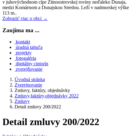
v juhovýchodnom cípe Žitnoostrovskej roviny neďaleko Dunaja,
medzi Komárnom a Dunajskou Stredou. Leží v nadmorskej výške
113 m..
Zobraziť viac o obci →
Zaujíma ma ...
kontakt
úradná tabuľa
projekty
fotogaléria
digitálny cintorín
zverejňovanie
Úvodná stránka
Zverejnovanie
Zmluvy, faktúry, objednávky
Zmluvy,faktúry,objednávky 2022
Zmluvy
Detail zmluvy 200/2022
Detail zmluvy 200/2022