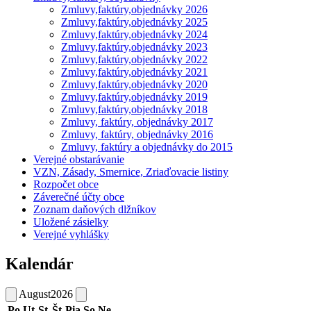
Zmluvy,faktúry,objednávky 2026
Zmluvy,faktúry,objednávky 2025
Zmluvy,faktúry,objednávky 2024
Zmluvy,faktúry,objednávky 2023
Zmluvy,faktúry,objednávky 2022
Zmluvy,faktúry,objednávky 2021
Zmluvy,faktúry,objednávky 2020
Zmluvy,faktúry,objednávky 2019
Zmluvy,faktúry,objednávky 2018
Zmluvy, faktúry, objednávky 2017
Zmluvy, faktúry, objednávky 2016
Zmluvy, faktúry a objednávky do 2015
Verejné obstarávanie
VZN, Zásady, Smernice, Zriaďovacie listiny
Rozpočet obce
Záverečné účty obce
Zoznam daňových dlžníkov
Uložené zásielky
Verejné vyhlášky
Kalendár
August
2026
Po
Ut
St
Št
Pia
So
Ne