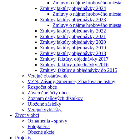
Zmluvy o nájme hrobového miesta
Zmluvy,faktúry,objednávky 2024
Zmluvy o nájme hrobového miesta
Zmluvy,faktúry,objednávky 2023
Zmluvy o nájme hrobového miesta
Zmluvy,faktúry,objednávky 2022
Zmluvy,faktúry,objednávky 2021
Zmluvy,faktúry,objednávky 2020
Zmluvy,faktúry,objednávky 2019
Zmluvy,faktúry,objednávky 2018
Zmluvy, faktúry, objednávky 2017
Zmluvy, faktúry, objednávky 2016
Zmluvy, faktúry a objednávky do 2015
Verejné obstarávanie
VZN, Zásady, Smernice, Zriaďovacie listiny
Rozpočet obce
Záverečné účty obce
Zoznam daňových dlžníkov
Uložené zásielky
Verejné vyhlášky
Život v obci
Oznámenia - správy
Fotogaléria
Obecné akcie
Projekty