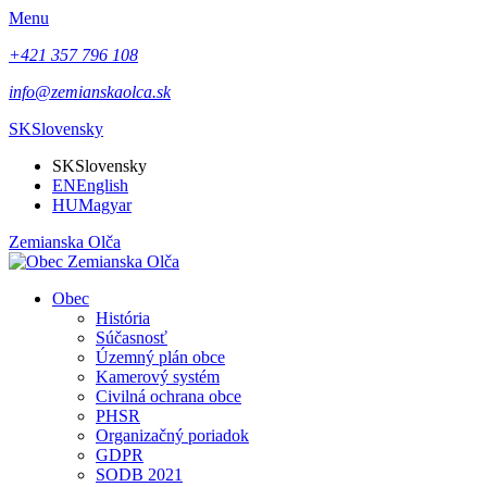
Menu
+421 357 796 108
info@zemianskaolca.sk
SK
Slovensky
SK
Slovensky
EN
English
HU
Magyar
Zemianska Olča
Obec
História
Súčasnosť
Územný plán obce
Kamerový systém
Civilná ochrana obce
PHSR
Organizačný poriadok
GDPR
SODB 2021