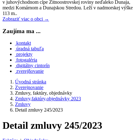
v juhovýchodnom cípe Žitnoostrovskej roviny neďaleko Dunaja,
medzi Komárnom a Dunajskou Stredou. Leží v nadmorskej výške
113 m..
Zobraziť viac o obci →
Zaujíma ma ...
kontakt
úradná tabuľa
projekty
fotogaléria
digitálny cintorín
zverejňovanie
Úvodná stránka
Zverejnovanie
Zmluvy, faktúry, objednávky
Zmluvy,faktúry,objednávky 2023
Zmluvy
Detail zmluvy 245/2023
Detail zmluvy 245/2023