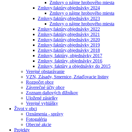
Zmluvy o nájme hrobového miesta
Zmluvy,faktúry,objednávky 2024
Zmluvy o nájme hrobového miesta
Zmluvy,faktúry,objednávky 2023
Zmluvy o nájme hrobového miesta
Zmluvy,faktúry,objednávky 2022
Zmluvy,faktúry,objednávky 2021
Zmluvy,faktúry,objednávky 2020
Zmluvy,faktúry,objednávky 2019
Zmluvy,faktúry,objednávky 2018
Zmluvy, faktúry, objednávky 2017
Zmluvy, faktúry, objednávky 2016
Zmluvy, faktúry a objednávky do 2015
Verejné obstarávanie
VZN, Zásady, Smernice, Zriaďovacie listiny
Rozpočet obce
Záverečné účty obce
Zoznam daňových dlžníkov
Uložené zásielky
Verejné vyhlášky
Život v obci
Oznámenia - správy
Fotogaléria
Obecné akcie
Projekty