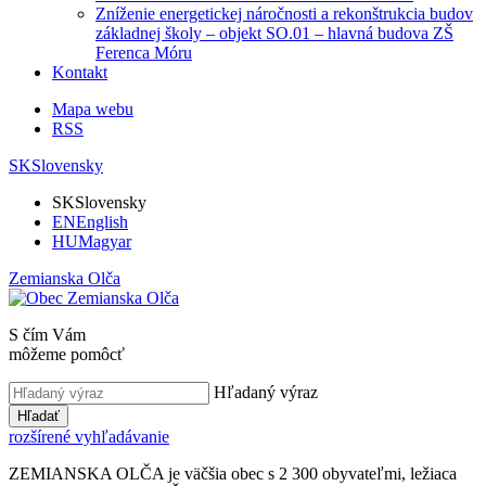
Zníženie energetickej náročnosti a rekonštrukcia budov
základnej školy – objekt SO.01 – hlavná budova ZŠ
Ferenca Móru
Kontakt
Mapa webu
RSS
SK
Slovensky
SK
Slovensky
EN
English
HU
Magyar
Zemianska Olča
S čím Vám
môžeme pomôcť
Hľadaný výraz
Hľadať
rozšírené vyhľadávanie
ZEMIANSKA OLČA je väčšia obec s 2 300 obyvateľmi, ležiaca