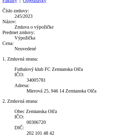
Faktúry
|
Objednávky
Číslo zmluvy:
245/2023
Názov:
Zmluva o výpožičke
Predmet zmluvy:
Výpožička
Cena:
Neuvedené
1. Zmluvná strana:
Futbalový klub FC Zemianska Olča
IČO:
34005781
Adresa:
Mierová 25, 946 14 Zemianska Olča
2. Zmluvná strana:
Obec Zemianska Olča
IČO:
00306720
DIČ:
202 101 48 42