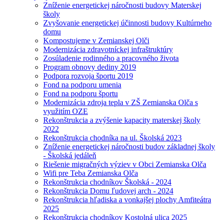
Zníženie energetickej náročnosti budovy Materskej
školy
Zvyšovanie energetickej účinnosti budovy Kultúrneho
domu
Kompostujeme v Zemianskej Olči
Modernizácia zdravotníckej infraštruktúry
Zosúladenie rodinného a pracovného života
Program obnovy dediny 2019
Podpora rozvoja športu 2019
Fond na podporu umenia
Fond na podporu športu
Modernizácia zdroja tepla v ZŠ Zemianska Olča s
využitím OZE
Rekonštrukcia a zvýšenie kapacity materskej školy
2022
Rekonštrukcia chodníka na ul. Školská 2023
Zníženie energetickej náročnosti budov základnej školy
- Školská jedáleň
Riešenie migračných výziev v Obci Zemianska Olča
Wifi pre Teba Zemianska Olča
Rekonštrukcia chodníkov Školská - 2024
Rekonštrukcia Domu ľudovej arch - 2024
Rekonštrukcia hľadiska a vonkajšej plochy Amfiteátra
2025
Rekonštrukcia chodníkov Kostolná ulica 2025