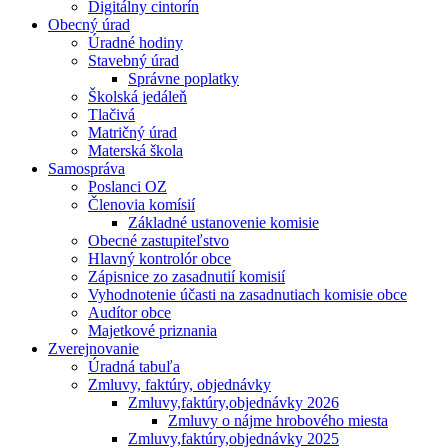
Digitálny cintorín
Obecný úrad
Úradné hodiny
Stavebný úrad
Správne poplatky
Školská jedáleň
Tlačivá
Matričný úrad
Materská škola
Samospráva
Poslanci OZ
Členovia komísií
Základné ustanovenie komisie
Obecné zastupiteľstvo
Hlavný kontrolór obce
Zápisnice zo zasadnutií komisií
Vyhodnotenie účasti na zasadnutiach komisie obce
Audítor obce
Majetkové priznania
Zverejnovanie
Úradná tabuľa
Zmluvy, faktúry, objednávky
Zmluvy,faktúry,objednávky 2026
Zmluvy o nájme hrobového miesta
Zmluvy,faktúry,objednávky 2025