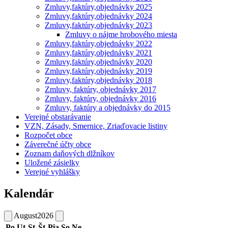
Zmluvy,faktúry,objednávky 2025
Zmluvy,faktúry,objednávky 2024
Zmluvy,faktúry,objednávky 2023
Zmluvy o nájme hrobového miesta
Zmluvy,faktúry,objednávky 2022
Zmluvy,faktúry,objednávky 2021
Zmluvy,faktúry,objednávky 2020
Zmluvy,faktúry,objednávky 2019
Zmluvy,faktúry,objednávky 2018
Zmluvy, faktúry, objednávky 2017
Zmluvy, faktúry, objednávky 2016
Zmluvy, faktúry a objednávky do 2015
Verejné obstarávanie
VZN, Zásady, Smernice, Zriaďovacie listiny
Rozpočet obce
Záverečné účty obce
Zoznam daňových dlžníkov
Uložené zásielky
Verejné vyhlášky
Kalendár
August
2026
Po
Ut
St
Št
Pia
So
Ne