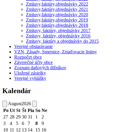
Zmluvy,faktúry,objednávky 2022
Zmluvy,faktúry,objednávky 2021
Zmluvy,faktúry,objednávky 2020
Zmluvy,faktúry,objednávky 2019
Zmluvy,faktúry,objednávky 2018
Zmluvy, faktúry, objednávky 2017
Zmluvy, faktúry, objednávky 2016
Zmluvy, faktúry a objednávky do 2015
Verejné obstarávanie
VZN, Zásady, Smernice, Zriaďovacie listiny
Rozpočet obce
Záverečné účty obce
Zoznam daňových dlžníkov
Uložené zásielky
Verejné vyhlášky
Kalendár
August
2026
Po
Ut
St
Št
Pia
So
Ne
27
28
29
30
31
1
2
3
4
5
6
7
8
9
10
11
12
13
14
15
16