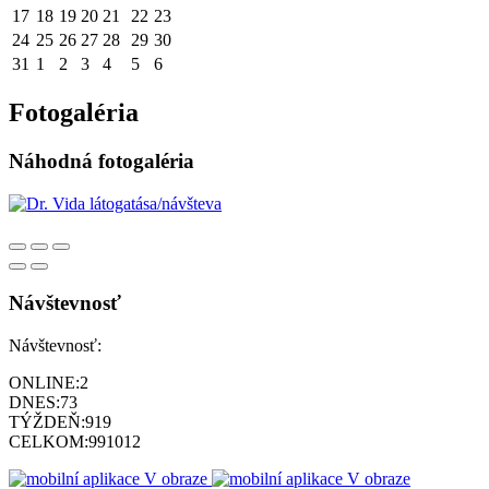
17
18
19
20
21
22
23
24
25
26
27
28
29
30
31
1
2
3
4
5
6
Fotogaléria
Náhodná fotogaléria
Návštevnosť
Návštevnosť:
ONLINE:
2
DNES:
73
TÝŽDEŇ:
919
CELKOM:
991012