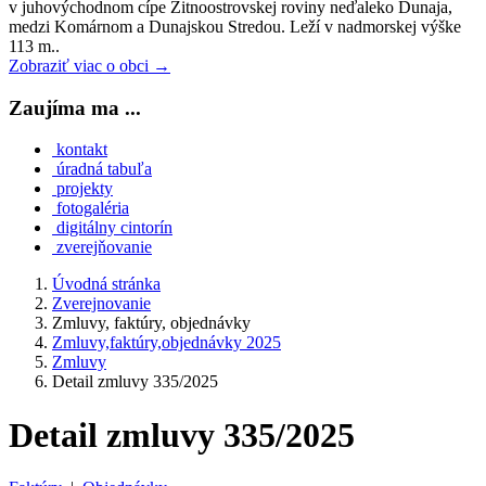
v juhovýchodnom cípe Žitnoostrovskej roviny neďaleko Dunaja,
medzi Komárnom a Dunajskou Stredou. Leží v nadmorskej výške
113 m..
Zobraziť viac o obci →
Zaujíma ma ...
kontakt
úradná tabuľa
projekty
fotogaléria
digitálny cintorín
zverejňovanie
Úvodná stránka
Zverejnovanie
Zmluvy, faktúry, objednávky
Zmluvy,faktúry,objednávky 2025
Zmluvy
Detail zmluvy 335/2025
Detail zmluvy 335/2025