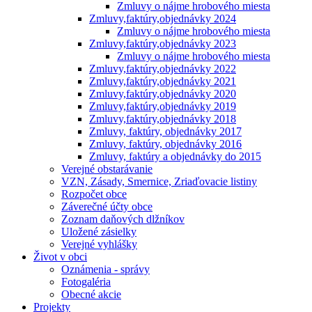
Zmluvy o nájme hrobového miesta
Zmluvy,faktúry,objednávky 2024
Zmluvy o nájme hrobového miesta
Zmluvy,faktúry,objednávky 2023
Zmluvy o nájme hrobového miesta
Zmluvy,faktúry,objednávky 2022
Zmluvy,faktúry,objednávky 2021
Zmluvy,faktúry,objednávky 2020
Zmluvy,faktúry,objednávky 2019
Zmluvy,faktúry,objednávky 2018
Zmluvy, faktúry, objednávky 2017
Zmluvy, faktúry, objednávky 2016
Zmluvy, faktúry a objednávky do 2015
Verejné obstarávanie
VZN, Zásady, Smernice, Zriaďovacie listiny
Rozpočet obce
Záverečné účty obce
Zoznam daňových dlžníkov
Uložené zásielky
Verejné vyhlášky
Život v obci
Oznámenia - správy
Fotogaléria
Obecné akcie
Projekty