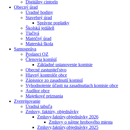
Digitálny cintorín
Obecný úrad
Úradné hodiny
Stavebný úrad
Správne poplatky
Školská jedáleň
Tlačivá
Matričný úrad
Materská škola
Samospráva
Poslanci OZ
Členovia komísií
Základné ustanovenie komisie
Obecné zastupiteľstvo
Hlavný kontrolór obce
Zápisnice zo zasadnutií komisií
Vyhodnotenie účasti na zasadnutiach komisie obce
Audítor obce
Majetkové priznania
Zverejnovanie
Úradná tabuľa
Zmluvy, faktúry, objednávky
Zmluvy,faktúry,objednávky 2026
Zmluvy o nájme hrobového miesta
Zmluvy,faktúry,objednávky 2025