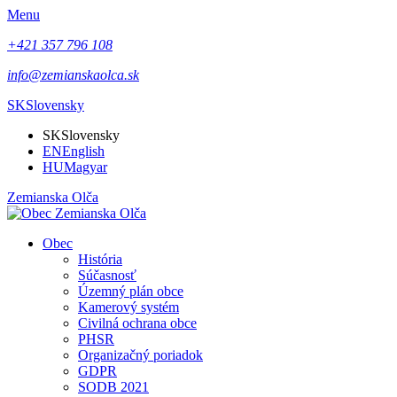
Menu
+421 357 796 108
info@zemianskaolca.sk
SK
Slovensky
SK
Slovensky
EN
English
HU
Magyar
Zemianska Olča
Obec
História
Súčasnosť
Územný plán obce
Kamerový systém
Civilná ochrana obce
PHSR
Organizačný poriadok
GDPR
SODB 2021