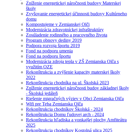
Zníženie energetickej náročnosti budovy Materskej
školy
Zvyšovanie energetickej účinnosti budovy Kultúrneho
domu
Kompostujeme v Zemianskej Olči
Modernizácia zdravotníckej infraštruktúry
Zosúladenie rodinného a pracovného života
Program obnovy dediny 2019
Podpora rozvoja športu 2019
Fond na podporu umenia
Fond na podporu športu
Modernizácia zdroja tepla v ZŠ Zemianska Olča s
využitím OZE
Rekonštrukcia a zvýšenie kapacity materskej školy
2022
Rekonštrukcia chodníka na ul. Školská 2023
Zníženie energetickej náročnosti budov základnej školy
- Školská jedáleň
Riešenie migračných výziev v Obci Zemianska Olča
Wifi pre Teba Zemianska Olča
Rekonštrukcia chodníkov Školská - 2024
Rekonštrukcia Domu ľudovej arch - 2024
Rekonštrukcia hľadiska a vonkajšej plochy Amfiteátra
2025
Rekonštrukcia chodníkov Kostolná ulica 2025