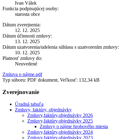
Ivan Válek
Funkcia podpisujúcej osoby:
starosta obce
Dátum zverejnenia:
12. 12. 2025
Dátum účinnosti zmluvy:
13. 12. 2025
Dátum uzatvorenia/udelenia súhlasu s uzatvorením zmluvy:
10. 12. 2025
Platnosť zmluvy do:
Neuvedené
Zmluva o nájme.pdf
Typ súboru: PDF dokument, Veľkosť: 132,34 kB
Zverejnovanie
Úradná tabuľa
Zmluvy, faktúry, objednávky
Zmluvy,faktúry,objednávky 2026
Zmluvy,faktúry,objednávky 2025
Zmluvy o nájme hrobového miesta
Zmluvy,faktúry,objednávky 2024
Zmluvy,faktúry,objednávky 2023