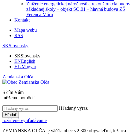
Zníženie energetickej náročnosti a rekonštrukcia budov
základnej školy – objekt SO.01 – hlavná budova ZŠ
Ferenca Móru
Kontakt
Mapa webu
RSS
SK
Slovensky
SK
Slovensky
EN
English
HU
Magyar
Zemianska Olča
S čím Vám
môžeme pomôcť
Hľadaný výraz
Hľadať
rozšírené vyhľadávanie
ZEMIANSKA OLČA je väčšia obec s 2 300 obyvateľmi, ležiaca