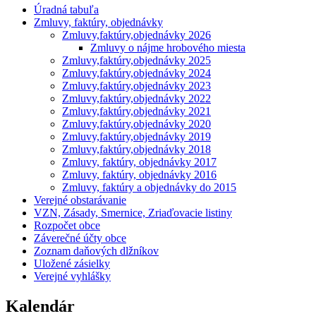
Úradná tabuľa
Zmluvy, faktúry, objednávky
Zmluvy,faktúry,objednávky 2026
Zmluvy o nájme hrobového miesta
Zmluvy,faktúry,objednávky 2025
Zmluvy,faktúry,objednávky 2024
Zmluvy,faktúry,objednávky 2023
Zmluvy,faktúry,objednávky 2022
Zmluvy,faktúry,objednávky 2021
Zmluvy,faktúry,objednávky 2020
Zmluvy,faktúry,objednávky 2019
Zmluvy,faktúry,objednávky 2018
Zmluvy, faktúry, objednávky 2017
Zmluvy, faktúry, objednávky 2016
Zmluvy, faktúry a objednávky do 2015
Verejné obstarávanie
VZN, Zásady, Smernice, Zriaďovacie listiny
Rozpočet obce
Záverečné účty obce
Zoznam daňových dlžníkov
Uložené zásielky
Verejné vyhlášky
Kalendár