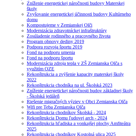
Zníženie energetickej náročnosti budovy Materskej
školy
Zvyšovanie energetickej účinnosti budovy Kultúrneho
domu
Kompostujeme v Zemianskej Olči
Modernizácia zdravotníckej infraštruktúry
Zosúladenie rodinného a pracovného života
Program obnovy dediny 2019
Podpora rozvoja športu 2019
Fond na podporu umenia
Fond na podporu športu
Modernizácia zdroja tepla v ZŠ Zemianska Olča s
využitím OZE
Rekonštrukcia a zvýšenie kapacity materskej školy
2022
Rekonštrukcia chodníka na ul. Školská 2023
Zníženie energetickej náročnosti budov základnej školy
- Školská jedáleň
Riešenie migračných výziev v Obci Zemianska Olča
Wifi pre Teba Zemianska Olča
Rekonštrukcia chodníkov Školská - 2024
Rekonštrukcia Domu ľudovej arch - 2024
Rekonštrukcia hľadiska a vonkajšej plochy Amfiteátra
2025
Rekonštrukcia chodníkov Kostolná ulica 2025