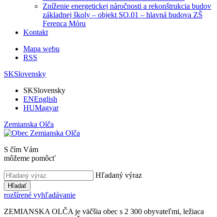
Zníženie energetickej náročnosti a rekonštrukcia budov
základnej školy – objekt SO.01 – hlavná budova ZŠ
Ferenca Móru
Kontakt
Mapa webu
RSS
SK
Slovensky
SK
Slovensky
EN
English
HU
Magyar
Zemianska Olča
S čím Vám
môžeme pomôcť
Hľadaný výraz
Hľadať
rozšírené vyhľadávanie
ZEMIANSKA OLČA je väčšia obec s 2 300 obyvateľmi, ležiaca