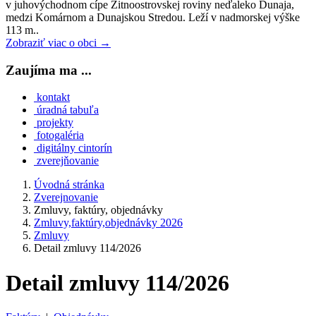
v juhovýchodnom cípe Žitnoostrovskej roviny neďaleko Dunaja,
medzi Komárnom a Dunajskou Stredou. Leží v nadmorskej výške
113 m..
Zobraziť viac o obci →
Zaujíma ma ...
kontakt
úradná tabuľa
projekty
fotogaléria
digitálny cintorín
zverejňovanie
Úvodná stránka
Zverejnovanie
Zmluvy, faktúry, objednávky
Zmluvy,faktúry,objednávky 2026
Zmluvy
Detail zmluvy 114/2026
Detail zmluvy 114/2026