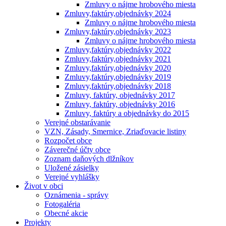
Zmluvy o nájme hrobového miesta
Zmluvy,faktúry,objednávky 2024
Zmluvy o nájme hrobového miesta
Zmluvy,faktúry,objednávky 2023
Zmluvy o nájme hrobového miesta
Zmluvy,faktúry,objednávky 2022
Zmluvy,faktúry,objednávky 2021
Zmluvy,faktúry,objednávky 2020
Zmluvy,faktúry,objednávky 2019
Zmluvy,faktúry,objednávky 2018
Zmluvy, faktúry, objednávky 2017
Zmluvy, faktúry, objednávky 2016
Zmluvy, faktúry a objednávky do 2015
Verejné obstarávanie
VZN, Zásady, Smernice, Zriaďovacie listiny
Rozpočet obce
Záverečné účty obce
Zoznam daňových dlžníkov
Uložené zásielky
Verejné vyhlášky
Život v obci
Oznámenia - správy
Fotogaléria
Obecné akcie
Projekty