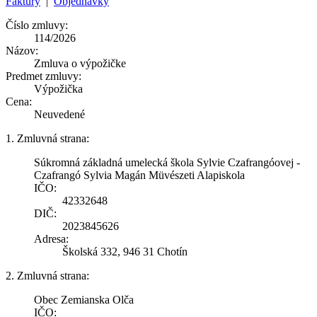
Faktúry
|
Objednávky
Číslo zmluvy:
114/2026
Názov:
Zmluva o výpožičke
Predmet zmluvy:
Výpožička
Cena:
Neuvedené
1. Zmluvná strana:
Súkromná základná umelecká škola Sylvie Czafrangóovej -
Czafrangó Sylvia Magán Müvészeti Alapiskola
IČO:
42332648
DIČ:
2023845626
Adresa:
Školská 332, 946 31 Chotín
2. Zmluvná strana:
Obec Zemianska Olča
IČO: