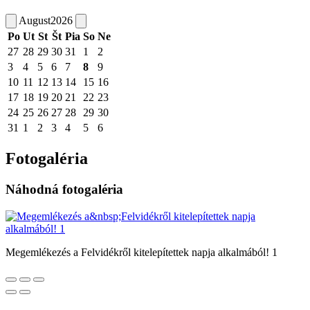
August
2026
Po
Ut
St
Št
Pia
So
Ne
27
28
29
30
31
1
2
3
4
5
6
7
8
9
10
11
12
13
14
15
16
17
18
19
20
21
22
23
24
25
26
27
28
29
30
31
1
2
3
4
5
6
Fotogaléria
Náhodná fotogaléria
Megemlékezés a Felvidékről kitelepítettek napja alkalmából! 1