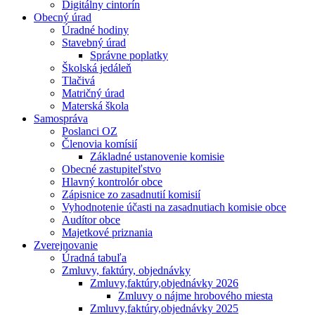
Digitálny cintorín
Obecný úrad
Úradné hodiny
Stavebný úrad
Správne poplatky
Školská jedáleň
Tlačivá
Matričný úrad
Materská škola
Samospráva
Poslanci OZ
Členovia komísií
Základné ustanovenie komisie
Obecné zastupiteľstvo
Hlavný kontrolór obce
Zápisnice zo zasadnutií komisií
Vyhodnotenie účasti na zasadnutiach komisie obce
Audítor obce
Majetkové priznania
Zverejnovanie
Úradná tabuľa
Zmluvy, faktúry, objednávky
Zmluvy,faktúry,objednávky 2026
Zmluvy o nájme hrobového miesta
Zmluvy,faktúry,objednávky 2025