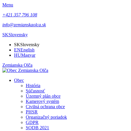
Menu
+421 357 796 108
info@zemianskaolca.sk
SK
Slovensky
SK
Slovensky
EN
English
HU
Magyar
Zemianska Olča
Obec
História
Súčasnosť
Územný plán obce
Kamerový systém
Civilná ochrana obce
PHSR
Organizačný poriadok
GDPR
SODB 2021