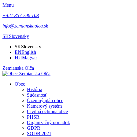
Menu
+421 357 796 108
info@zemianskaolca.sk
SK
Slovensky
SK
Slovensky
EN
English
HU
Magyar
Zemianska Olča
Obec
História
Súčasnosť
Územný plán obce
Kamerový systém
Civilná ochrana obce
PHSR
Organizačný poriadok
GDPR
SODB 2021