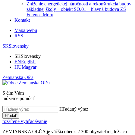
Zníženie energetickej náročnosti a rekonštrukcia budov
základnej školy – objekt SO.01 – hlavná budova ZŠ
Ferenca Móru
Kontakt
Mapa webu
RSS
SK
Slovensky
SK
Slovensky
EN
English
HU
Magyar
Zemianska Olča
S čím Vám
môžeme pomôcť
Hľadaný výraz
Hľadať
rozšírené vyhľadávanie
ZEMIANSKA OLČA je väčšia obec s 2 300 obyvateľmi, ležiaca