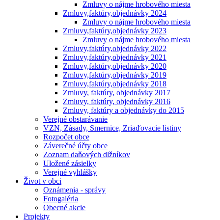
Zmluvy o nájme hrobového miesta
Zmluvy,faktúry,objednávky 2024
Zmluvy o nájme hrobového miesta
Zmluvy,faktúry,objednávky 2023
Zmluvy o nájme hrobového miesta
Zmluvy,faktúry,objednávky 2022
Zmluvy,faktúry,objednávky 2021
Zmluvy,faktúry,objednávky 2020
Zmluvy,faktúry,objednávky 2019
Zmluvy,faktúry,objednávky 2018
Zmluvy, faktúry, objednávky 2017
Zmluvy, faktúry, objednávky 2016
Zmluvy, faktúry a objednávky do 2015
Verejné obstarávanie
VZN, Zásady, Smernice, Zriaďovacie listiny
Rozpočet obce
Záverečné účty obce
Zoznam daňových dlžníkov
Uložené zásielky
Verejné vyhlášky
Život v obci
Oznámenia - správy
Fotogaléria
Obecné akcie
Projekty