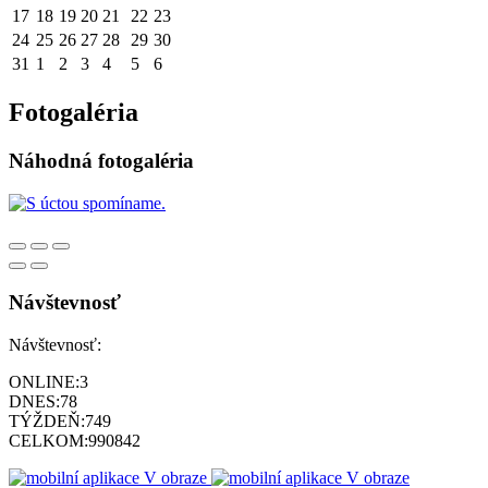
17
18
19
20
21
22
23
24
25
26
27
28
29
30
31
1
2
3
4
5
6
Fotogaléria
Náhodná fotogaléria
Návštevnosť
Návštevnosť:
ONLINE:
3
DNES:
78
TÝŽDEŇ:
749
CELKOM:
990842