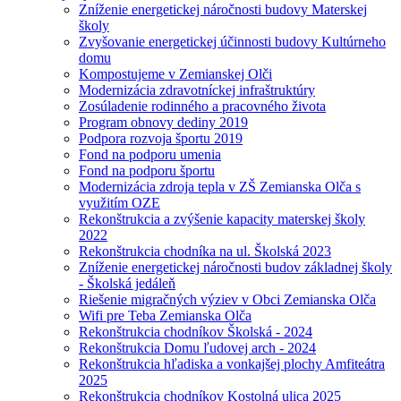
Zníženie energetickej náročnosti budovy Materskej
školy
Zvyšovanie energetickej účinnosti budovy Kultúrneho
domu
Kompostujeme v Zemianskej Olči
Modernizácia zdravotníckej infraštruktúry
Zosúladenie rodinného a pracovného života
Program obnovy dediny 2019
Podpora rozvoja športu 2019
Fond na podporu umenia
Fond na podporu športu
Modernizácia zdroja tepla v ZŠ Zemianska Olča s
využitím OZE
Rekonštrukcia a zvýšenie kapacity materskej školy
2022
Rekonštrukcia chodníka na ul. Školská 2023
Zníženie energetickej náročnosti budov základnej školy
- Školská jedáleň
Riešenie migračných výziev v Obci Zemianska Olča
Wifi pre Teba Zemianska Olča
Rekonštrukcia chodníkov Školská - 2024
Rekonštrukcia Domu ľudovej arch - 2024
Rekonštrukcia hľadiska a vonkajšej plochy Amfiteátra
2025
Rekonštrukcia chodníkov Kostolná ulica 2025