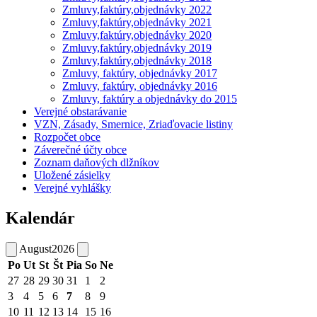
Zmluvy,faktúry,objednávky 2022
Zmluvy,faktúry,objednávky 2021
Zmluvy,faktúry,objednávky 2020
Zmluvy,faktúry,objednávky 2019
Zmluvy,faktúry,objednávky 2018
Zmluvy, faktúry, objednávky 2017
Zmluvy, faktúry, objednávky 2016
Zmluvy, faktúry a objednávky do 2015
Verejné obstarávanie
VZN, Zásady, Smernice, Zriaďovacie listiny
Rozpočet obce
Záverečné účty obce
Zoznam daňových dlžníkov
Uložené zásielky
Verejné vyhlášky
Kalendár
August
2026
Po
Ut
St
Št
Pia
So
Ne
27
28
29
30
31
1
2
3
4
5
6
7
8
9
10
11
12
13
14
15
16