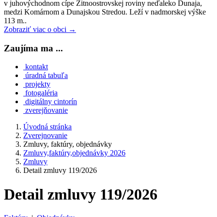
v juhovýchodnom cípe Žitnoostrovskej roviny neďaleko Dunaja,
medzi Komárnom a Dunajskou Stredou. Leží v nadmorskej výške
113 m..
Zobraziť viac o obci →
Zaujíma ma ...
kontakt
úradná tabuľa
projekty
fotogaléria
digitálny cintorín
zverejňovanie
Úvodná stránka
Zverejnovanie
Zmluvy, faktúry, objednávky
Zmluvy,faktúry,objednávky 2026
Zmluvy
Detail zmluvy 119/2026
Detail zmluvy 119/2026