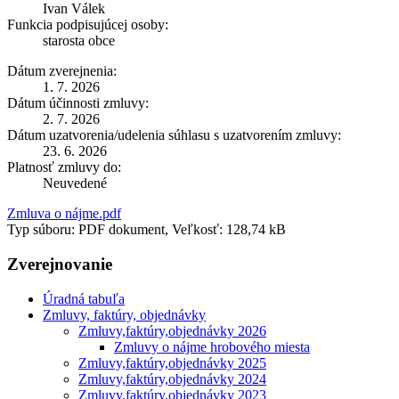
Ivan Válek
Funkcia podpisujúcej osoby:
starosta obce
Dátum zverejnenia:
1. 7. 2026
Dátum účinnosti zmluvy:
2. 7. 2026
Dátum uzatvorenia/udelenia súhlasu s uzatvorením zmluvy:
23. 6. 2026
Platnosť zmluvy do:
Neuvedené
Zmluva o nájme.pdf
Typ súboru: PDF dokument, Veľkosť: 128,74 kB
Zverejnovanie
Úradná tabuľa
Zmluvy, faktúry, objednávky
Zmluvy,faktúry,objednávky 2026
Zmluvy o nájme hrobového miesta
Zmluvy,faktúry,objednávky 2025
Zmluvy,faktúry,objednávky 2024
Zmluvy,faktúry,objednávky 2023